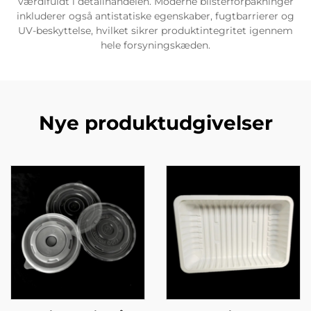
værdifuldt i detailhandelen. Moderne blisterforpakninger
inkluderer også antistatiske egenskaber, fugtbarrierer og
UV-beskyttelse, hvilket sikrer produktintegritet igennem
hele forsyningskæden.
Nye produktudgivelser