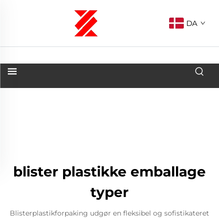
DA
blister plastikke emballage
typer
Blisterplastikforpaking udgør en fleksibel og sofistikateret