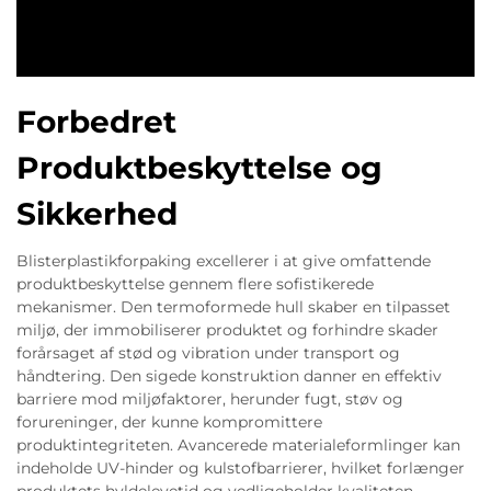
Forbedret
Produktbeskyttelse og
Sikkerhed
Blisterplastikforpaking excellerer i at give omfattende
produktbeskyttelse gennem flere sofistikerede
mekanismer. Den termoformede hull skaber en tilpasset
miljø, der immobiliserer produktet og forhindre skader
forårsaget af stød og vibration under transport og
håndtering. Den sigede konstruktion danner en effektiv
barriere mod miljøfaktorer, herunder fugt, støv og
forureninger, der kunne kompromittere
produktintegriteten. Avancerede materialeformlinger kan
indeholde UV-hinder og kulstofbarrierer, hvilket forlænger