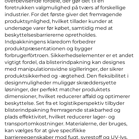
overbevisende fordele, der gør det til en
foretrukken valgmulighed på tværs af forskellige
industrier. For det første giver det fremragende
produktsynlighed, hvilket tillader kunder at
undersøge varer før købet, samtidig med at
beskyttelsesbarriererne opretholdes.
Indpakkningens klaredom forbedrer
produktpræsentationen og bygger
forbrugerförtroen. Sikkerhedselementer er et andet
vigtigt fordel, da blisterindpakning kan designes
med manipulationsvidne sigilleringer, der sikrer
produktsikkerhed og -ægtehed. Den fleksibilitet i
designmuligheder muliggør skræddersyette
løsninger, der perfekt matcher produktets
dimensioner, hvilket reducerer affald og optimerer
beskyttelse. Set fra et logistikperspektiv tilbyder
blisterindpakning fremragende stakbarhed og
plads effektivitet, hvilket reducerer lager- og
transportomkostninger. Materialerne, der bruges,
kan vælges for at give specifikke
barriereegenskaber mod fugt, syrestoff og UV-lys,