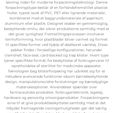
løsning inden for moderne forpackningsteknologi. Denne
forpackningstype består af en forhåndsfremstillet plastisk
huller, typisk lavet af PVC, PET eller lignende materialer,
kombineret med et baggrundsmateriale af papirkort,
aluminium eller plastik. Designet skaber en gennemsigtig,
beskyttende omhu, der sikrer produkterne samtidig med at
det giver synlighed. Fremstillingsprocessen involverer
termoformning, hvor plastblader bliver varmet og formet
til specifikke former ved hjælp af dedikeret værktøj. Disse
pakker findes i forskellige konfigurationer, herunder
clamshell, face-seal, card-backed og trap blister. Hvert type
tjener specifikke formål, fra beskyttelse af forbrugervarer til
opretholdelse af sterilitet for medicinske apparater.
Teknologien bag blisterforpaking har udviklet sig for at
inkludere avancerede funktioner såsom børnebeskyttende
design, manipulationsvidne forslutninger og bæredygtige
materialeoptioner. Anvendelser spænder over
farmaceutiske produkter, forbrugerlektronik, legetøj,
hardware og personlig omsorgsprodukter. Forpackningens
evne til at give produktbeskyttelse samtidig med at det
tilbyder fremragende visningsmuligheder gør det særlig