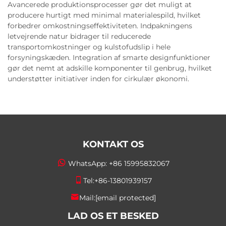
Avancerede produktionsprocesser gør det muligt at
producere hurtigt med minimal materialespild, hvilket
forbedrer omkostningseffektiviteten. Indpakningens
letvejrende natur bidrager til reducerede
transportomkostninger og kulstofudslip i hele
forsyningskæden. Integration af smarte designfunktioner
gør det nemt at adskille komponenter til genbrug, hvilket
understøtter initiativer inden for cirkulær økonomi.
KONTAKT OS
WhatsApp:
+86 15995832067
Tel:
+86-13801939157
Mail:
[email protected]
LAD OS ET BESKED