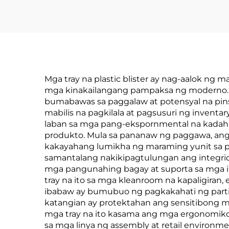
Mga tray na plastic blister ay nag-aalok ng 
mga kinakailangang pampaksa ng moderno. U
bumabawas sa paggalaw at potensyal na pins
mabilis na pagkilala at pagsusuri ng invent
laban sa mga pang-ekspornmental na kadahilan,
produkto. Mula sa pananaw ng paggawa, ang mg
kakayahang lumikha ng maraming yunit sa pa
samantalang nakikipagtulungan ang integrid
mga pangunahing bagay at suporta sa mga in
tray na ito sa mga kleanroom na kapaligira
ibabaw ay bumubuo ng pagkakahati ng partik
katangian ay protektahan ang sensitibong m
mga tray na ito kasama ang mga ergonomik
sa mga linya ng assembly at retail environm