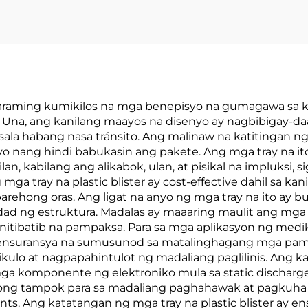
maraming kumikilos na mga benepisyo na gumagawa sa kani
na, ang kanilang maayos na disenyo ay nagbibigay-daa
ala habang nasa tránsito. Ang malinaw na katitingan 
aryo nang hindi babukasin ang pakete. Ang mga tray na 
 kabilang ang alikabok, ulan, at pisikal na impluksi, s
a tray na plastic blister ay cost-effective dahil sa ka
rehong oras. Ang ligat na anyo ng mga tray na ito ay
ad ng estruktura. Madalas ay maaaring maulit ang mga 
itibatib na pampaksa. Para sa mga aplikasyon ng medik
n, ensuransya na sumusunod sa matalinghagang mga pam
ulo at nagpapahintulot ng madaliang paglilinis. Ang k
ga komponente ng elektroniko mula sa static discharg
ong tampok para sa madaliang paghahawak at pagkuha 
ents. Ang katatangan ng mga tray na plastic blister a