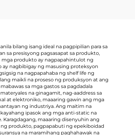
la bilang isang ideal na pagpipilian para sa
n sa presisyong pagsasapat sa produkto,
ng mga produkto ay nagpapahintulot ng
ito ay nagbibigay ng masusing proteksyon
igsigsig na nagpapahaba ng shelf life ng
nilang maikli na proseso ng produksyon at ang
 bumabawas sa mga gastos sa pagdadala
materyales na ginagamit, nag-aaddress sa
al at elektroniko, maaaring gawin ang mga
antayan ng industriya. Ang maitim na
akayahang ipasok ang mga anti-static na
e. Karagdagang, maaaring disenyuhin ang
ng produkto, pagpapabuti ng epekiboidad
y ensuransya na maramihang paghahawak na