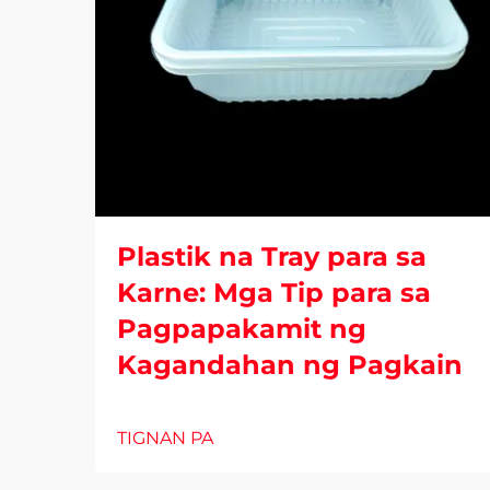
Plastik na Tray para sa
Karne: Mga Tip para sa
Pagpapakamit ng
Kagandahan ng Pagkain
TIGNAN PA