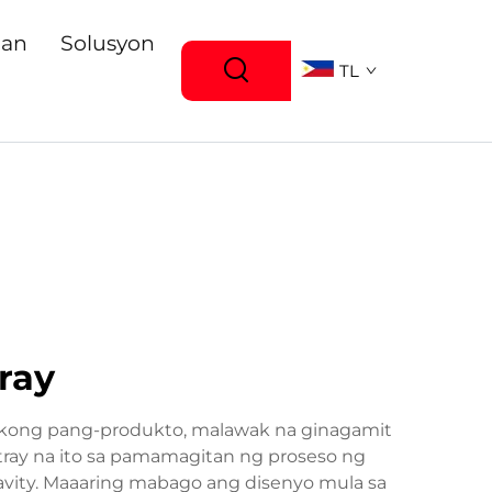
gan
Solusyon
TL
tray
sakong pang-produkto, malawak na ginagamit
 tray na ito sa pamamagitan ng proseso ng
avity. Maaaring mabago ang disenyo mula sa