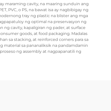
 maraming cavity, na maaring sunduin ang
PET, PVC, o PS, na bawat isa ay nagbibigay ng
modernong tray ng plastic na blister ang mga
 nagpapatuloy ng optimal na preservasyon ng
g cavity, kapaligiran ng pader, at surface
, consumer goods, at food packaging. Madalas
an sa stacking, at reinforced corners para sa
ng material sa pananaliksik na pandamdamin
 proseso ng assembly at nagpapanatili ng