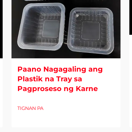
Paano Nagagaling ang
Plastik na Tray sa
Pagproseso ng Karne
TIGNAN PA