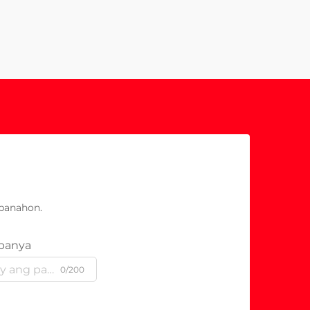
panahon.
panya
0/200