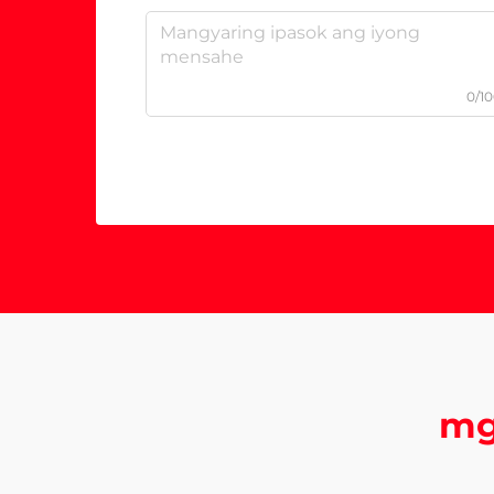
0/1
mga