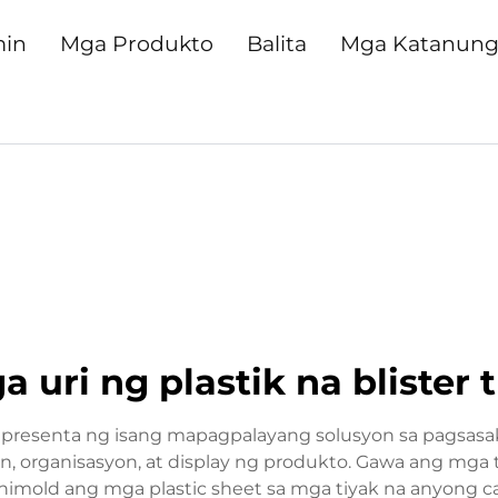
min
Mga Produkto
Balita
Mga Katanun
 uri ng plastik na blister 
rerepresenta ng isang mapagpalayang solusyon sa pagsa
syon, organisasyon, at display ng produkto. Gawa ang mga
nimold ang mga plastic sheet sa mga tiyak na anyong c