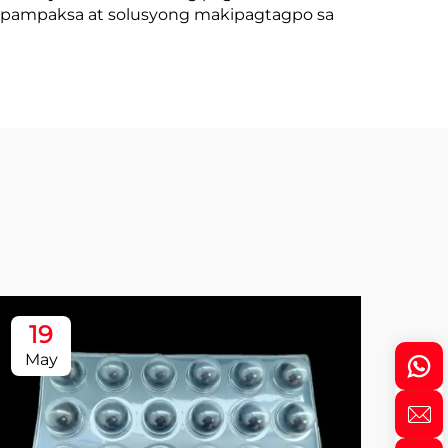
g pampaksa at solusyong makipagtagpo sa
19
1
May
Ma