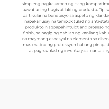
simpleng pagkakaroon ng isang kompartim
bawat uri ng hugis at laki ng produkto. Tipi
partikular na benepisyo sa aspeto ng klarid
napakahusay na tampok tulad ng anti-static
produkto. Nagpapahintulot ang proseso ng 
finish, na nagiging dahilan ng kanilang kah
na mayroong espesyal na elemento sa disenyo 
mas matinding proteksyon habang pinapadal
at pag-uunlad ng inventory, samantalang