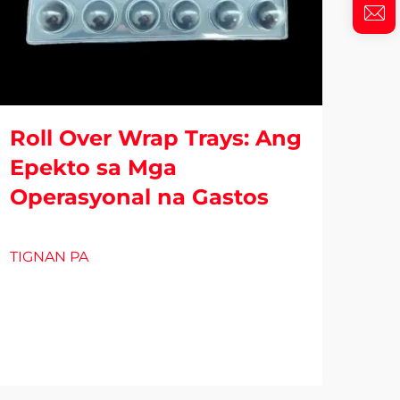
Roll Over Wrap Trays: Ang
Epekto sa Mga
Operasyonal na Gastos
Bli
Pa
TIGNAN PA
Uri
TIG