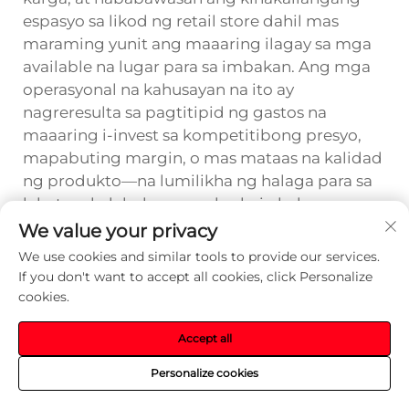
espasyo sa likod ng retail store dahil mas
maraming yunit ang maaaring ilagay sa mga
available na lugar para sa imbakan. Ang mga
operasyonal na kahusayan na ito ay
nagreresulta sa pagtitipid ng gastos na
maaaring i-invest sa kompetitibong presyo,
mapabuting margin, o mas mataas na kalidad
ng produkto—na lumilikha ng halaga para sa
lahat ng kalahok sa supply chain habang
pinapanatili ang napakahusay na visibility sa
We value your privacy
retail na humihikayat sa preferensya ng
We use cookies and similar tools to provide our services.
consumer at sa pagkuha ng desisyon para
If you don't want to accept all cookies, click Personalize
bilhin ang produkto.
cookies.
Kakayahang Umangkop sa
Accept all
Iba't Ibang Kategorya ng
Personalize cookies
Produkto at Retail Channel