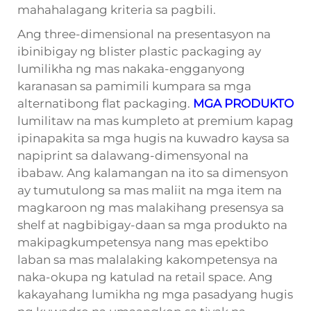
mahahalagang kriteria sa pagbili.
Ang three-dimensional na presentasyon na
ibinibigay ng blister plastic packaging ay
lumilikha ng mas nakaka-engganyong
karanasan sa pamimili kumpara sa mga
alternatibong flat packaging.
MGA PRODUKTO
lumilitaw na mas kumpleto at premium kapag
ipinapakita sa mga hugis na kuwadro kaysa sa
napiprint sa dalawang-dimensyonal na
ibabaw. Ang kalamangan na ito sa dimensyon
ay tumutulong sa mas maliit na mga item na
magkaroon ng mas malakihang presensya sa
shelf at nagbibigay-daan sa mga produkto na
makipagkumpetensya nang mas epektibo
laban sa mas malalaking kakompetensya na
naka-okupa ng katulad na retail space. Ang
kakayahang lumikha ng mga pasadyang hugis