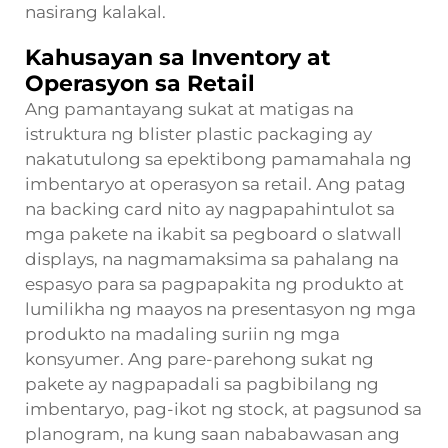
nasirang kalakal.
Kahusayan sa Inventory at
Operasyon sa Retail
Ang pamantayang sukat at matigas na
istruktura ng blister plastic packaging ay
nakatutulong sa epektibong pamamahala ng
imbentaryo at operasyon sa retail. Ang patag
na backing card nito ay nagpapahintulot sa
mga pakete na ikabit sa pegboard o slatwall
displays, na nagmamaksima sa pahalang na
espasyo para sa pagpapakita ng produkto at
lumilikha ng maayos na presentasyon ng mga
produkto na madaling suriin ng mga
konsyumer. Ang pare-parehong sukat ng
pakete ay nagpapadali sa pagbibilang ng
imbentaryo, pag-ikot ng stock, at pagsunod sa
planogram, na kung saan nababawasan ang