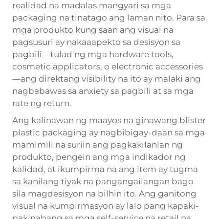
realidad na madalas mangyari sa mga
packaging na tinatago ang laman nito. Para sa
mga produkto kung saan ang visual na
pagsusuri ay nakaaapekto sa desisyon sa
pagbili—tulad ng mga hardware tools,
cosmetic applicators, o electronic accessories
—ang direktang visibility na ito ay malaki ang
nagbabawas sa anxiety sa pagbili at sa mga
rate ng return.
Ang kalinawan ng maayos na ginawang blister
plastic packaging ay nagbibigay-daan sa mga
mamimili na suriin ang pagkakilanlan ng
produkto, pengein ang mga indikador ng
kalidad, at ikumpirma na ang item ay tugma
sa kanilang tiyak na pangangailangan bago
sila magdesisyon na bilhin ito. Ang ganitong
visual na kumpirmasyon ay lalo pang kapaki-
pakinabang sa mga self-service na retail na