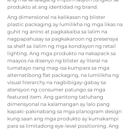
produkto at ang identidad ng brand.
Ang dimensional na kalikasan ng blister
plastic packaging ay lumilikha ng mga likas na
guhit ng anino at pagkakaiba sa lalim na
nagpapahusay sa pagkakaroon ng presensya
sa shelf sa ilalim ng mga kondisyon ng retail
lighting. Ang mga produkto na nakapack sa
maayos na disenyo ng blister ay literal na
tumatayo nang mag-isa kumpara sa mga
alternatibong flat packaging, na lumilikha ng
visual hierarchy na nagbibigay-gabay sa
atensyon ng consumer patungo sa mga
featured item. Ang ganitong tatluhang
dimensyonal na kalamangan ay lalo pang
kapaki-pakinabang sa mga planogram design
kung saan ang mga produkto ay kumakampi
para sa limitadong eye-level positioning. Ang