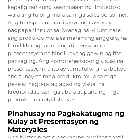
kapaligiran kung saan maaaring limitado o
wala ang tulong mula sa mga sales personnel.
Ang transparent na disenyo ng cavity ay
nagpapahintulot sa liwanag na i-illuminate
ang produkto mula sa maraming anggulo, na
lumilikha ng tatluhang dimensyonal na
presentasyon na hindi kayang gawin ng flat
packaging. Ang komprehensibong visual na
presentasyon na ito ay tumutulong na ibukod
ang tunay na mga produkto mula sa mga
peke at nagtatatag agad ng visual na
kredibilidad sa mga abala at puno ng mga
produkto na retail shelves.
Pinahusay na Pagkakatugma ng
Kulay at Presentasyon ng
Materyales
Ang blister plastic packaging ay pinapanatili