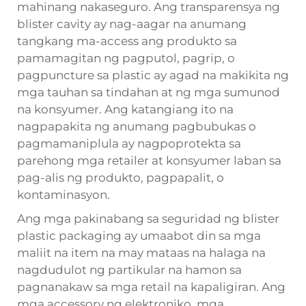
mahinang nakaseguro. Ang transparensya ng
blister cavity ay nag-aagar na anumang
tangkang ma-access ang produkto sa
pamamagitan ng pagputol, pagrip, o
pagpuncture sa plastic ay agad na makikita ng
mga tauhan sa tindahan at ng mga sumunod
na konsyumer. Ang katangiang ito na
nagpapakita ng anumang pagbubukas o
pagmamaniplula ay nagpoprotekta sa
parehong mga retailer at konsyumer laban sa
pag-alis ng produkto, pagpapalit, o
kontaminasyon.
Ang mga pakinabang sa seguridad ng blister
plastic packaging ay umaabot din sa mga
maliit na item na may mataas na halaga na
nagdudulot ng partikular na hamon sa
pagnanakaw sa mga retail na kapaligiran. Ang
mga accessory ng elektroniko, mga