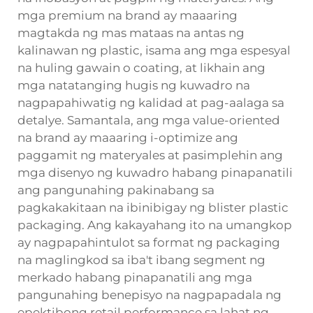
mga premium na brand ay maaaring
magtakda ng mas mataas na antas ng
kalinawan ng plastic, isama ang mga espesyal
na huling gawain o coating, at likhain ang
mga natatanging hugis ng kuwadro na
nagpapahiwatig ng kalidad at pag-aalaga sa
detalye. Samantala, ang mga value-oriented
na brand ay maaaring i-optimize ang
paggamit ng materyales at pasimplehin ang
mga disenyo ng kuwadro habang pinapanatili
ang pangunahing pakinabang sa
pagkakakitaan na ibinibigay ng blister plastic
packaging. Ang kakayahang ito na umangkop
ay nagpapahintulot sa format ng packaging
na maglingkod sa iba't ibang segment ng
merkado habang pinapanatili ang mga
pangunahing benepisyo na nagpapadala ng
epektibong retail performance sa lahat ng