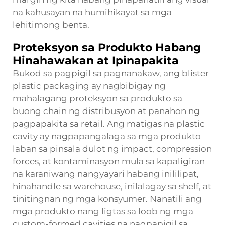
na kahusayan na humihikayat sa mga
lehitimong benta.
Proteksyon sa Produkto Habang
Hinahawakan at Ipinapakita
Bukod sa pagpigil sa pagnanakaw, ang blister
plastic packaging ay nagbibigay ng
mahalagang proteksyon sa produkto sa
buong chain ng distribusyon at panahon ng
pagpapakita sa retail. Ang matigas na plastic
cavity ay nagpapangalaga sa mga produkto
laban sa pinsala dulot ng impact, compression
forces, at kontaminasyon mula sa kapaligiran
na karaniwang nangyayari habang inililipat,
hinahandle sa warehouse, inilalagay sa shelf, at
tinitingnan ng mga konsyumer. Nanatili ang
mga produkto nang ligtas sa loob ng mga
custom-formed cavities na nagpapigil sa