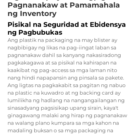
Pagnanakaw at Pamamahala
ng Inventory
Pisikal na Seguridad at Ebidensya
ng Pagbubukas
Ang plastik na packaging na may blister ay
nagbibigay ng likas na pag-iingat laban sa
pagnanakaw dahil sa kanyang nakasiradong
pagkakagawa at sa pisikal na kahirapan na
kaakibat ng pag-access sa mga laman nito
nang hindi napapansin ang pinsala sa pakete.
Ang ligtas na pagkakabit sa pagitan ng nabuo
na plastic na kuwadro at ng backing card ay
lumilikha ng hadlang na nangangailangan ng
sinasadyang pagsisikap upang sirain, kaya't
ginagawang malaki ang hirap ng pagnanakaw
na walang plano kumpara sa mga kahon na
madaling buksan o sa mga packaging na