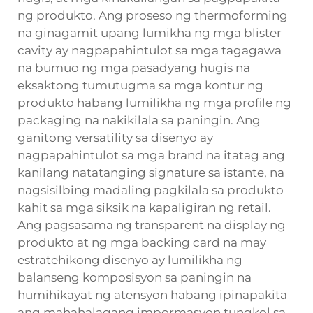
ng produkto. Ang proseso ng thermoforming
na ginagamit upang lumikha ng mga blister
cavity ay nagpapahintulot sa mga tagagawa
na bumuo ng mga pasadyang hugis na
eksaktong tumutugma sa mga kontur ng
produkto habang lumilikha ng mga profile ng
packaging na nakikilala sa paningin. Ang
ganitong versatility sa disenyo ay
nagpapahintulot sa mga brand na itatag ang
kanilang natatanging signature sa istante, na
nagsisilbing madaling pagkilala sa produkto
kahit sa mga siksik na kapaligiran ng retail.
Ang pagsasama ng transparent na display ng
produkto at ng mga backing card na may
estratehikong disenyo ay lumilikha ng
balanseng komposisyon sa paningin na
humihikayat ng atensyon habang ipinapakita
ang mahahalagang impormasyon tungkol sa