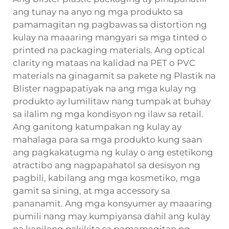
ang tunay na anyo ng mga produkto sa
pamamagitan ng pagbawas sa distortion ng
kulay na maaaring mangyari sa mga tinted o
printed na packaging materials. Ang optical
clarity ng mataas na kalidad na PET o PVC
materials na ginagamit sa
pakete ng Plastik na
Blister
nagpapatiyak na ang mga kulay ng
produkto ay lumilitaw nang tumpak at buhay
sa ilalim ng mga kondisyon ng ilaw sa retail.
Ang ganitong katumpakan ng kulay ay
mahalaga para sa mga produkto kung saan
ang pagkakatugma ng kulay o ang estetikong
atractibo ang nagpapahatol sa desisyon ng
pagbili, kabilang ang mga kosmetiko, mga
gamit sa sining, at mga accessory sa
pananamit. Ang mga konsyumer ay maaaring
pumili nang may kumpiyansa dahil ang kulay