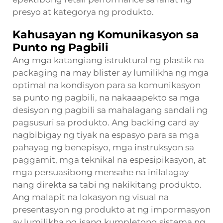
presyo at kategorya ng produkto.
Kahusayan ng Komunikasyon sa
Punto ng Pagbili
Ang mga katangiang istruktural ng plastik na
packaging na may blister ay lumilikha ng mga
optimal na kondisyon para sa komunikasyon
sa punto ng pagbili, na nakaaapekto sa mga
desisyon ng pagbili sa mahalagang sandali ng
pagsusuri sa produkto. Ang backing card ay
nagbibigay ng tiyak na espasyo para sa mga
pahayag ng benepisyo, mga instruksyon sa
paggamit, mga teknikal na espesipikasyon, at
mga persuasibong mensahe na inilalagay
nang direkta sa tabi ng nakikitang produkto.
Ang malapit na lokasyon ng visual na
presentasyon ng produkto at ng impormasyon
ay lumilikha ng isang kumpletong sistema ng