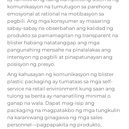
komunikasyon na tumutugon sa parehong
emosyonal at rational na motibasyon sa
pagbili. Ang mga konsyumer ay maaaring
sabay-sabay na obserbahan ang kalidad ng
produkto sa pamamagitan ng transparent na
blister habang natatanggap ang mga
pangunahing mensahe na pinalalakas ang
intensyon ng pagbili at pinapatunayan ang
posisyon ng presyo.
Ang kahusayan ng komunikasyon ng blister
plastic packaging ay tumataas sa mga self-
service na retail environment kung saan ang
tulong sa benta ay nananatiling minimal o
ganap na wala. Dapat mag-isip ang
packaging na magpatakbo ng mga tungkulin
na karaniwang ginagawa ng mga sales
personnel—pagpapakita ng produkto,