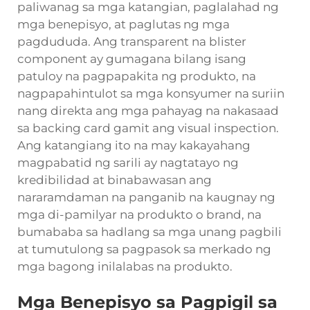
paliwanag sa mga katangian, paglalahad ng
mga benepisyo, at paglutas ng mga
pagdududa. Ang transparent na blister
component ay gumagana bilang isang
patuloy na pagpapakita ng produkto, na
nagpapahintulot sa mga konsyumer na suriin
nang direkta ang mga pahayag na nakasaad
sa backing card gamit ang visual inspection.
Ang katangiang ito na may kakayahang
magpabatid ng sarili ay nagtatayo ng
kredibilidad at binabawasan ang
nararamdaman na panganib na kaugnay ng
mga di-pamilyar na produkto o brand, na
bumababa sa hadlang sa mga unang pagbili
at tumutulong sa pagpasok sa merkado ng
mga bagong inilalabas na produkto.
Mga Benepisyo sa Pagpigil sa