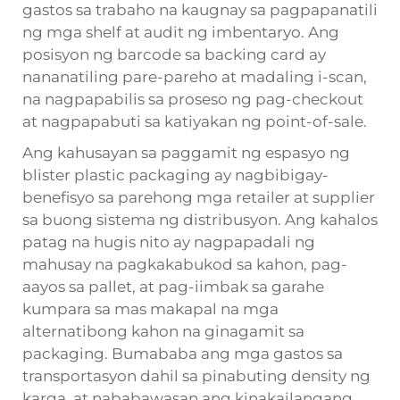
gastos sa trabaho na kaugnay sa pagpapanatili
ng mga shelf at audit ng imbentaryo. Ang
posisyon ng barcode sa backing card ay
nananatiling pare-pareho at madaling i-scan,
na nagpapabilis sa proseso ng pag-checkout
at nagpapabuti sa katiyakan ng point-of-sale.
Ang kahusayan sa paggamit ng espasyo ng
blister plastic packaging ay nagbibigay-
benefisyo sa parehong mga retailer at supplier
sa buong sistema ng distribusyon. Ang kahalos
patag na hugis nito ay nagpapadali ng
mahusay na pagkakabukod sa kahon, pag-
aayos sa pallet, at pag-iimbak sa garahe
kumpara sa mas makapal na mga
alternatibong kahon na ginagamit sa
packaging. Bumababa ang mga gastos sa
transportasyon dahil sa pinabuting density ng
karga, at nababawasan ang kinakailangang