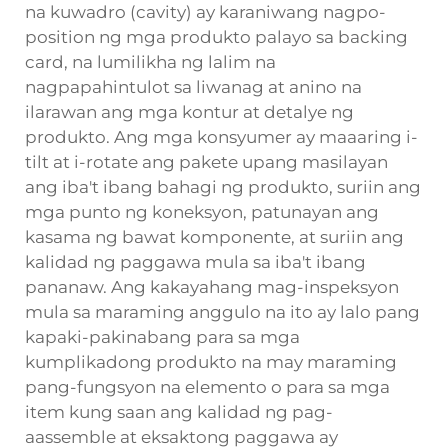
na kuwadro (cavity) ay karaniwang nagpo-
position ng mga produkto palayo sa backing
card, na lumilikha ng lalim na
nagpapahintulot sa liwanag at anino na
ilarawan ang mga kontur at detalye ng
produkto. Ang mga konsyumer ay maaaring i-
tilt at i-rotate ang pakete upang masilayan
ang iba't ibang bahagi ng produkto, suriin ang
mga punto ng koneksyon, patunayan ang
kasama ng bawat komponente, at suriin ang
kalidad ng paggawa mula sa iba't ibang
pananaw. Ang kakayahang mag-inspeksyon
mula sa maraming anggulo na ito ay lalo pang
kapaki-pakinabang para sa mga
kumplikadong produkto na may maraming
pang-fungsyon na elemento o para sa mga
item kung saan ang kalidad ng pag-
aassemble at eksaktong paggawa ay