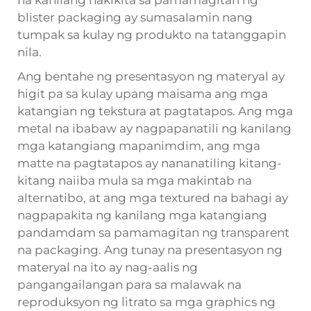
na kanilang nakikita sa pamamagitan ng
blister packaging ay sumasalamin nang
tumpak sa kulay ng produkto na tatanggapin
nila.
Ang bentahe ng presentasyon ng materyal ay
higit pa sa kulay upang maisama ang mga
katangian ng tekstura at pagtatapos. Ang mga
metal na ibabaw ay nagpapanatili ng kanilang
mga katangiang mapanimdim, ang mga
matte na pagtatapos ay nananatiling kitang-
kitang naiiba mula sa mga makintab na
alternatibo, at ang mga textured na bahagi ay
nagpapakita ng kanilang mga katangiang
pandamdam sa pamamagitan ng transparent
na packaging. Ang tunay na presentasyon ng
materyal na ito ay nag-aalis ng
pangangailangan para sa malawak na
reproduksyon ng litrato sa mga graphics ng