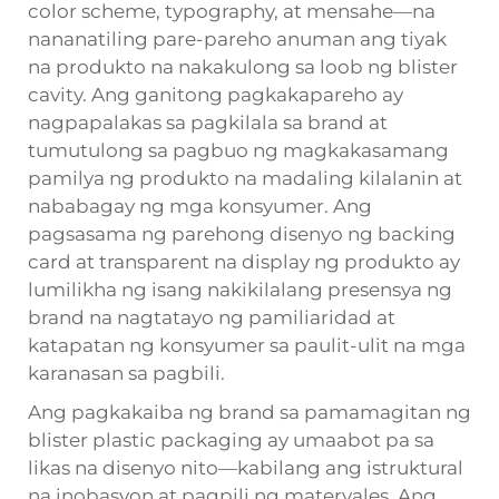
color scheme, typography, at mensahe—na
nananatiling pare-pareho anuman ang tiyak
na produkto na nakakulong sa loob ng blister
cavity. Ang ganitong pagkakapareho ay
nagpapalakas sa pagkilala sa brand at
tumutulong sa pagbuo ng magkakasamang
pamilya ng produkto na madaling kilalanin at
nababagay ng mga konsyumer. Ang
pagsasama ng parehong disenyo ng backing
card at transparent na display ng produkto ay
lumilikha ng isang nakikilalang presensya ng
brand na nagtatayo ng pamiliaridad at
katapatan ng konsyumer sa paulit-ulit na mga
karanasan sa pagbili.
Ang pagkakaiba ng brand sa pamamagitan ng
blister plastic packaging ay umaabot pa sa
likas na disenyo nito—kabilang ang istruktural
na inobasyon at pagpili ng materyales. Ang