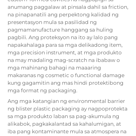
anumang paggalaw at pinsala dahil sa friction,
na pinapanatili ang perpektong kalidad ng
presentasyon mula sa pasilidad ng
pagmamanufacture hanggang sa huling
pagbili. Ang proteksyon na ito ay lalo pang
napakahalaga para sa mga delikadong item,
mga precision instrument, at mga produkto
na may madaling mag-scratch na ibabaw o
mga mahinang bahagi na maaaring
makaranas ng cosmetic o functional damage
kung gagamitin ang mas hindi protektibong
mga format ng packaging.
Ang mga katangian ng environmental barrier
ng blister plastic packaging ay nagpoprotekta
sa mga produkto laban sa pag-akumula ng
alikabok, pagkakalantad sa kahalumigan, at
iba pang kontaminante mula sa atmospera na