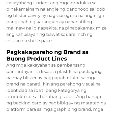
kakayahang i-orient ang mga produkto sa
pinakamainam na angle ng panonood sa loob
ng blister cavity ay nag-aaseguro na ang mga
pangunahing katangian ay nananatiling
malinaw na ipinapakita, na pinapakamaximize
ang kahusayan ng bawat square inch ng
inilaan na shelf space.
Pagkakapareho ng Brand sa
Buong Product Lines
Ang mga kakayahan sa pambansang
pamantayan na likas sa plastik na packaging
na may blister ay nagpapahintulot sa mga
brand na panatilihin ang parehong visual na
identidad sa iba't ibang kategorya ng
produkto at sa iba't ibang sukat. Ang bahagi
ng backing card ay nagbibigay ng matatag na
platform para sa mga graphic ng brand, mga