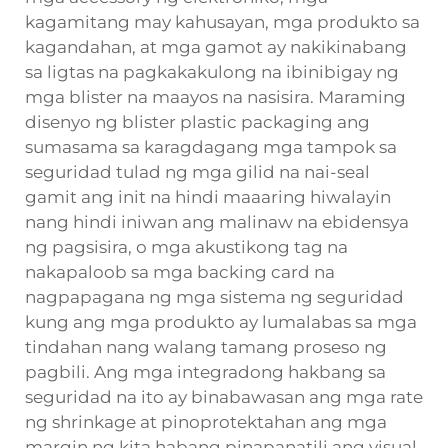
kagamitang may kahusayan, mga produkto sa
kagandahan, at mga gamot ay nakikinabang
sa ligtas na pagkakakulong na ibinibigay ng
mga blister na maayos na nasisira. Maraming
disenyo ng blister plastic packaging ang
sumasama sa karagdagang mga tampok sa
seguridad tulad ng mga gilid na nai-seal
gamit ang init na hindi maaaring hiwalayin
nang hindi iniwan ang malinaw na ebidensya
ng pagsisira, o mga akustikong tag na
nakapaloob sa mga backing card na
nagpapagana ng mga sistema ng seguridad
kung ang mga produkto ay lumalabas sa mga
tindahan nang walang tamang proseso ng
pagbili. Ang mga integradong hakbang sa
seguridad na ito ay binabawasan ang mga rate
ng shrinkage at pinoprotektahan ang mga
margin ng kita habang pinapanatili ang visual