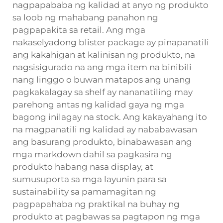
nagpapababa ng kalidad at anyo ng produkto
sa loob ng mahabang panahon ng
pagpapakita sa retail. Ang mga
nakaselyadong blister package ay pinapanatili
ang kakahigan at kalinisan ng produkto, na
nagsisigurado na ang mga item na binibili
nang linggo o buwan matapos ang unang
pagkakalagay sa shelf ay nananatiling may
parehong antas ng kalidad gaya ng mga
bagong inilagay na stock. Ang kakayahang ito
na magpanatili ng kalidad ay nababawasan
ang basurang produkto, binabawasan ang
mga markdown dahil sa pagkasira ng
produkto habang nasa display, at
sumusuporta sa mga layunin para sa
sustainability sa pamamagitan ng
pagpapahaba ng praktikal na buhay ng
produkto at pagbawas sa pagtapon ng mga