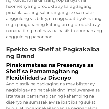
ng kuwadro na umaangkop sa tiyak na
heometriya ng produkto ay karagdagang
pinalalakas ang kalamangang ito sa multi-
anggulong visibility, na nagpapatitiyak na ang
mga pangunahing katangian ng produkto ay
nananatiling malinaw na nakikita anuman ang
anggulo ng panonood.
Epekto sa Shelf at Pagkakaiba
ng Brand
Pinakamataas na Presensya sa
Shelf sa Pamamagitan ng
Flexibilidad sa Disenyo
Ang plastik na packaging na may blister ay
nagbibigay ng napakalaking impluwensya sa
istante sa pamamagitan ng kahambing na
disenyo na sumasaklaw sa iba't ibang sukat,
hugis, at mga kinakailangan sa pagpapakita