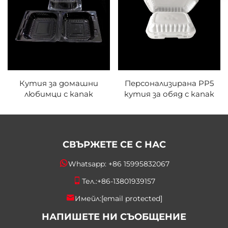
Кутия за домашни
Персонализирана PP5
любимци с капак
кутия за обяд с капак
СВЪРЖЕТЕ СЕ С НАС
Whatsapp:
+86 15995832067
Тел.:
+86-13801939157
Имейл:
[email protected]
НАПИШЕТЕ НИ СЪОБЩЕНИЕ