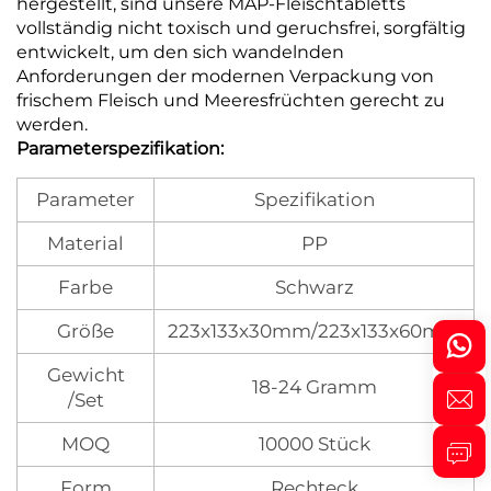
hergestellt, sind unsere MAP-Fleischtabletts
vollständig nicht toxisch und geruchsfrei, sorgfältig
entwickelt, um den sich wandelnden
Anforderungen der modernen Verpackung von
frischem Fleisch und Meeresfrüchten gerecht zu
werden.
Parameterspezifikation:
Parameter
Spezifikation
Material
PP
Farbe
Schwarz
Größe
223x133x30mm/223x133x60mm
Gewicht
18-24 Gramm
/Set
MOQ
10000 Stück
Form
Rechteck