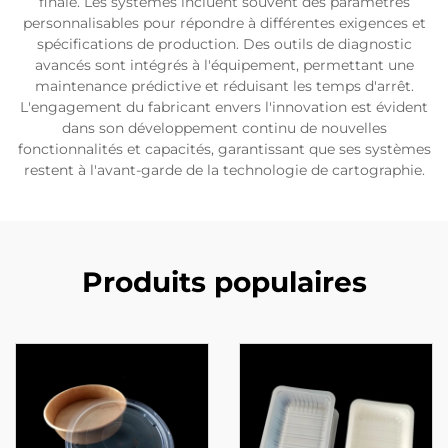
finale. Les systèmes incluent souvent des paramètres
personnalisables pour répondre à différentes exigences et
spécifications de production. Des outils de diagnostic
avancés sont intégrés à l'équipement, permettant une
maintenance prédictive et réduisant les temps d'arrêt.
L'engagement du fabricant envers l'innovation est évident
dans son développement continu de nouvelles
fonctionnalités et capacités, garantissant que ses systèmes
restent à l'avant-garde de la technologie de cartographie.
Produits populaires