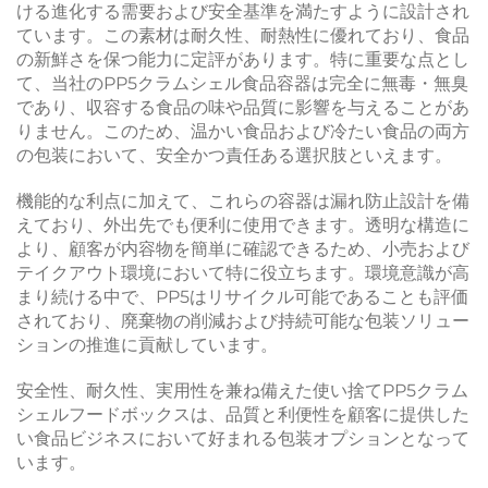
ける進化する需要および安全基準を満たすように設計され
ています。この素材は耐久性、耐熱性に優れており、食品
の新鮮さを保つ能力に定評があります。特に重要な点とし
て、当社のPP5クラムシェル食品容器は完全に無毒・無臭
であり、収容する食品の味や品質に影響を与えることがあ
りません。このため、温かい食品および冷たい食品の両方
の包装において、安全かつ責任ある選択肢といえます。
機能的な利点に加えて、これらの容器は漏れ防止設計を備
えており、外出先でも便利に使用できます。透明な構造に
より、顧客が内容物を簡単に確認できるため、小売および
テイクアウト環境において特に役立ちます。環境意識が高
まり続ける中で、PP5はリサイクル可能であることも評価
されており、廃棄物の削減および持続可能な包装ソリュー
ションの推進に貢献しています。
安全性、耐久性、実用性を兼ね備えた使い捨てPP5クラム
シェルフードボックスは、品質と利便性を顧客に提供した
い食品ビジネスにおいて好まれる包装オプションとなって
います。