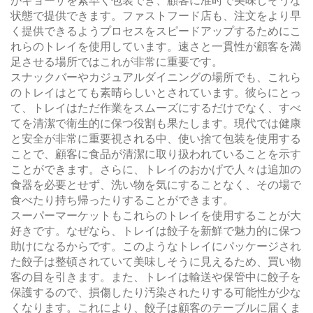
がギョーザを素早く包装でき、顧客に准时で美味しそうな
状態で提供できます。ファストフード店も、注文をより早
く提供できるようプロセスをスピードアップするためにこ
れらのトレイを使用しています。速さと一貫性が顧客を満
足させる場所ではこれが非常に重要です。
スナックバーやカジュアルダイニングの場所でも、これら
のトレイはとても素晴らしいとされています。彼らにとっ
て、トレイはただ作業をスムーズにするだけでなく、すべ
てを清潔で衛生的に保つ役割も果たします。現代では健康
と安全が非常に重要視される中、使い捨て包装を使用する
ことで、顧客に食品が清潔に取り扱われていることを示す
ことができます。さらに、トレイのおかげで人々は追加の
食器を必要とせず、洗い物を気にすることなく、その場で
食べたり持ち帰ったりすることができます。
スーパーマーケットもこれらのトレイを使用することが大
好きです。なぜなら、トレイは餃子を新鮮で魅力的に保つ
助けになるからです。このようなトレイにパッケージされ
た餃子は整頓されていて美味しそうに見えるため、買い物
客の目を引きます。また、トレイは輸送や保管中に餃子を
保護するので、損傷したり汚染されたりする可能性が少な
くなります。これにより、餃子は顧客のテーブルに届くま