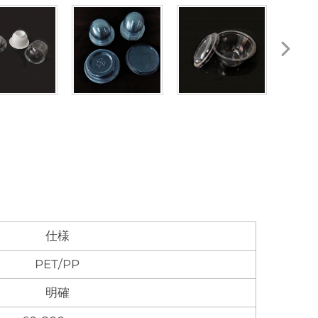
仕様
PET/PP
明確