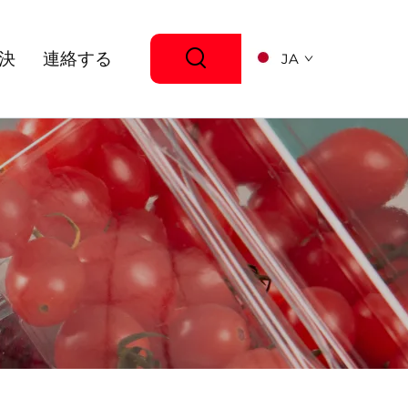
決
連絡する
JA