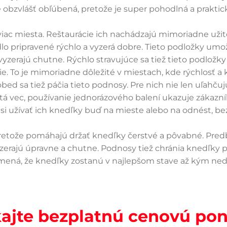
e obzvlášť obľúbená, pretože je super pohodlná a praktic
z viac miesta. Reštaurácie ich nachádzajú mimoriadne už
lo pripravené rýchlo a vyzerá dobre. Tieto podložky umo
 vyzerajú chutne. Rýchlo stravujúce sa tiež tieto podložk
e. To je mimoriadne dôležité v miestach, kde rýchlosť a
sa tiež páčia tieto podnosy. Pre nich nie len uľahčujú 
itá vec, používanie jednorázového balení ukazuje zákazní
žívať ich knedľky buď na mieste alebo na odnést, bez p
pretože pomáhajú držať knedľky čerstvé a pôvabné. Pre
zerajú úpravne a chutne. Podnosy tiež chránia knedľky p
amená, že knedľky zostanú v najlepšom stave až kým nedo
kajte bezplatnú cenovú po