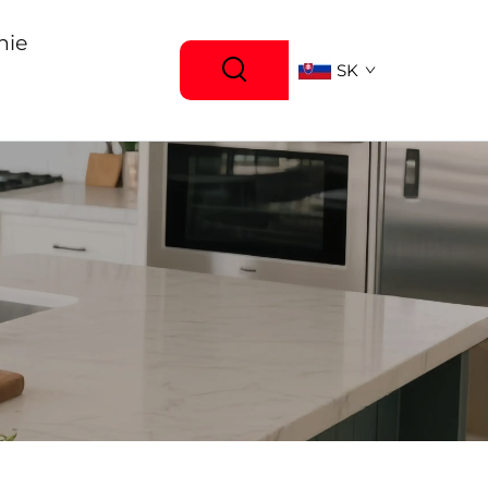
nie
SK