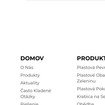
DOMOV
PRODUK
O Nás
Plastová Pe
Produkty
Plastové Oba
Zeleninu
Aktuality
Plastová Pok
Často Kladené
Otázky
Krabica na S
Riešenie
Obědba