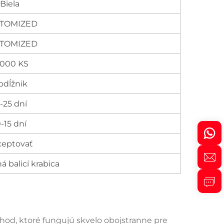
Biela
TOMIZED
TOMIZED
0000 KS
bdĺžnik
-25 dní
0-15 dní
ceptovať
 balicí krabica
hod, ktoré fungujú skvelo obojstranne pre