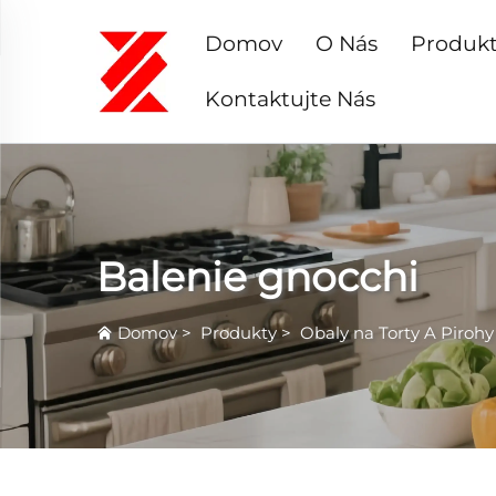
Domov
O Nás
Produk
Kontaktujte Nás
Balenie gnocchi
Domov
>
Produkty
>
Obaly na Torty A Pirohy