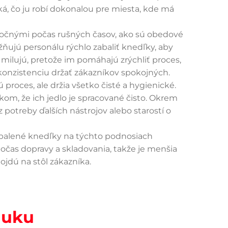
ká, čo ju robí dokonalou pre miesta, kde má
itočnými počas rušných časov, ako sú obedové
žňujú personálu rýchlo zabaliť knedľky, aby
y milujú, pretože im pomáhajú zrýchliť proces,
 konzistenciu držať zákazníkov spokojných.
proces, ale držia všetko čisté a hygienické.
kom, že ich jedlo je spracované čisto. Okrem
otreby ďalších nástrojov alebo starostí o
dbalené knedľky na týchto podnosiach
očas dopravy a skladovania, takže je menšia
jdú na stôl zákazníka.
nuku