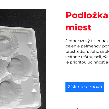
Podložka 
miest
Jednorázový talier na 
balenie pelmenov, pon
prostrediah. Jeho širo
vrátane reštaurácií, r
je prioritou účinnosť a
Získajte cenovú
ponuku