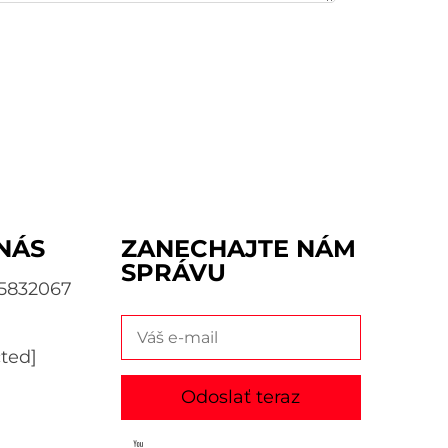
NÁS
ZANECHAJTE NÁM
SPRÁVU
95832067
7
cted]
Odoslať teraz