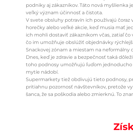
podniky aj zákazníkov. Táto nová myšlienka j
veľký význam účinnosť a čistota.
V svete obsluhy potravín ich používajú čora
horečky alebo veľké akcie, keď musia mať jed
ich mohli dostaviť zákazníkom včas, zatiaľ čo
čo im umožňuje obslúžiť objednávky rýchlejši
Snackovej zónam a miestam na neformálny obed 
Dnes, keď je zdravie a bezpečnosť taká dôlež
toho podnosy umožňujú ľuďom jednoducho si u
mytíe nádobí.
Supermarkety tiež obdivujú tieto podnosy, 
pritiahnu pozornosť návštevníkov, pretože vy
šanca, že sa poškodia alebo zmierknú. To zn
Zís