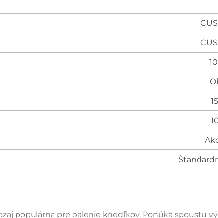
CUS
CUS
1
O
15
1
Ak
Štandardná
ozaj populárna pre balenie knedľkov. Ponúka spoustu vý