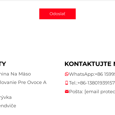
Odoslať
TY
KONTAKTUJTE 
vnina Na Mäso
WhatsApp:
+86 159
lovanie Pre Ovoce A
Tel.:
+86-1380193915
Pošta:
[email prote
rývka
endviče