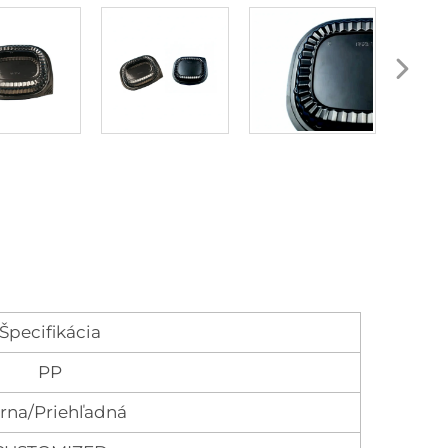
Špecifikácia
PP
erna/Priehľadná