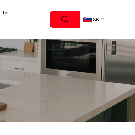
nie
SK