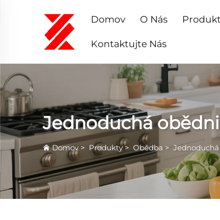
Domov
O Nás
Produk
Kontaktujte Nás
Jednoduchá obědni
Domov
>
Produkty
>
Obědba
>
Jednoduchá 