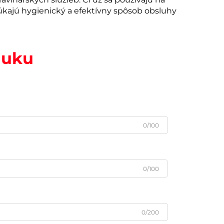
kajú hygienický a efektívny spôsob obsluhy
nuku
0/100
0/100
0/200