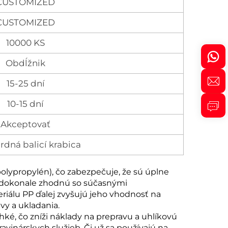
CUSTOMIZED
CUSTOMIZED
10000 KS
Obdĺžnik
15-25 dní
10-15 dní
Akceptovať
rdná balicí krabica
olypropylén), čo zabezpečuje, že sú úplne
a, dokonale zhodnú so súčasnými
riálu PP ďalej zvyšujú jeho vhodnosť na
vy a ukladania.
ké, čo zníži náklady na prepravu a uhlíkovú
avinárskych služieb. Či už sa používajú na