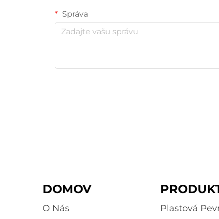
Správa
DOMOV
PRODUK
O Nás
Plastová Pe