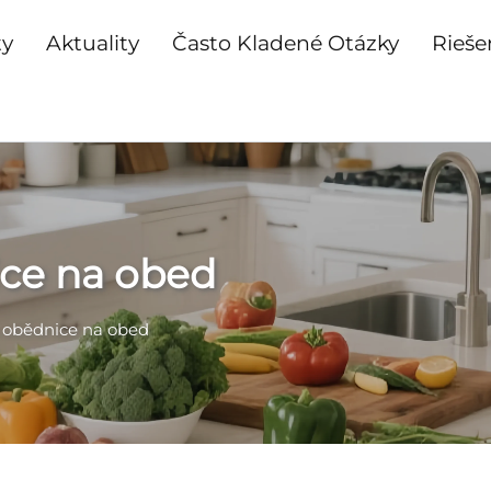
ty
Aktuality
Často Kladené Otázky
Rieše
ce na obed
obědnice na obed