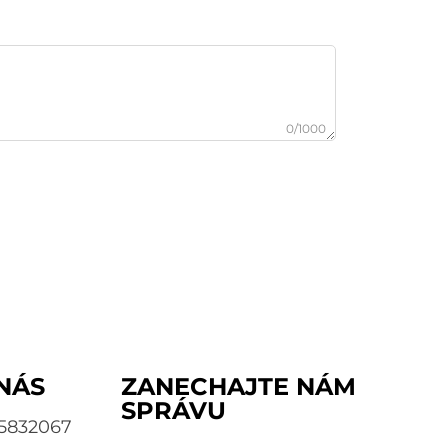
0/1000
NÁS
ZANECHAJTE NÁM
SPRÁVU
95832067