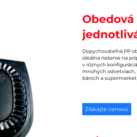
Obedová 
jednotliv
Dopychovateľná PP obe
ideálna riešenie na pr
v rôznych konfiguráciá
mnohých odvetviach, vr
bároch a supermarketoc
Získajte cenovú
ponuku