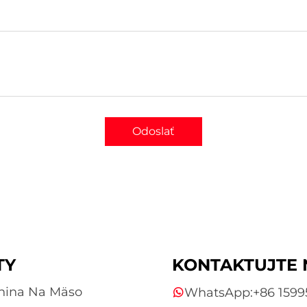
Odoslať
TY
KONTAKTUJTE 
vnina Na Mäso
WhatsApp:
+86 159