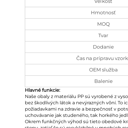
Veľkosť
Hmotnosť
MOQ
Tvar
Dodanie
Čas na prípravu vzork
OEM služba
Balenie
Hlavné funkcie:
Naše obaly z materiálu PP sú vyrobené z vys
bez škodlivých látok a nevýrazných vôní. To 
požiadavkami na zdravie a bezpečnosť v potr
uchovávanie jak studeného, tak horkého jedla
Okrem funkčných výhod sú tieto obedové krab
stopu, zatiaľ čo sú recyklabilné v mnohých re