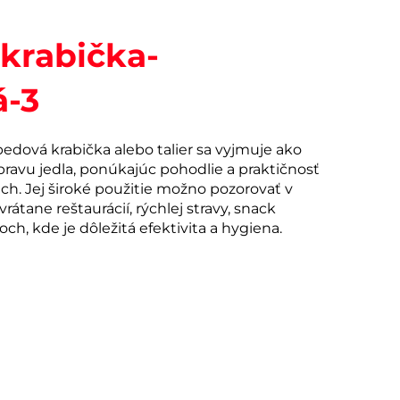
krabička-
á-3
dová krabička alebo talier sa vyjmuje ako
ípravu jedla, ponúkajúc pohodlie a praktičnosť
ch. Jej široké použitie možno pozorovať v
átane reštaurácií, rýchlej stravy, snack
h, kde je dôležitá efektivita a hygiena.