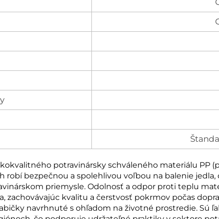
y
Štanda
okokvalitného potravinársky schváleného materiálu PP (p
ich robí bezpečnou a spolehlivou voľbou na balenie jedl
avinárskom priemysle. Odolnosť a odpor proti teplu mate
, zachovávajúc kvalitu a čerstvosť pokrmov počas dopra
ičky navrhnuté s ohľadom na životné prostredie. Sú ľah
giónoch, čo podporuje udržateľné praktiky v sektore potr