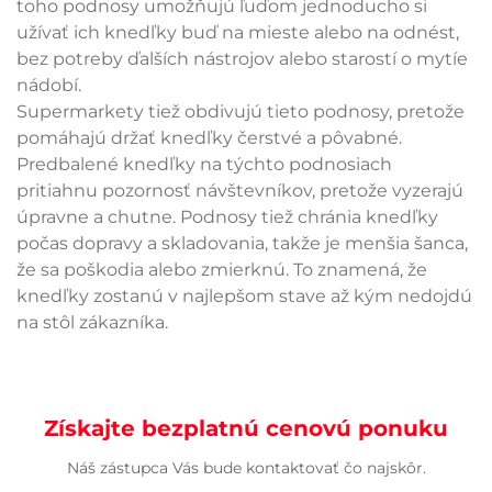
toho podnosy umožňujú ľuďom jednoducho si
užívať ich knedľky buď na mieste alebo na odnést,
bez potreby ďalších nástrojov alebo starostí o mytíe
nádobí.
Supermarkety tiež obdivujú tieto podnosy, pretože
pomáhajú držať knedľky čerstvé a pôvabné.
Predbalené knedľky na týchto podnosiach
pritiahnu pozornosť návštevníkov, pretože vyzerajú
úpravne a chutne. Podnosy tiež chránia knedľky
počas dopravy a skladovania, takže je menšia šanca,
že sa poškodia alebo zmierknú. To znamená, že
knedľky zostanú v najlepšom stave až kým nedojdú
na stôl zákazníka.
Získajte bezplatnú cenovú ponuku
Náš zástupca Vás bude kontaktovať čo najskôr.