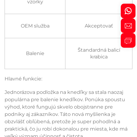
vzorky
OEM služba
Akceptovať
Štandardná balicí
Balenie
krabica
Hlavné funkcie:
Jednorázova podložka na knedľky sa stala naozaj
populárna pre balenie knedľkov. Ponúka spoustu
výhod, ktoré fungujú skvelo obojstranne pre
podniky aj zákazníkov. Táto nová myšlienka je
obzvlášť obľúbená, pretože je super pohodlná a
praktická, čo ju robí dokonalou pre miesta, kde má
veľký význam účinnosť a čistota.