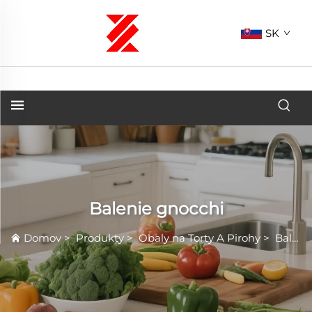
SK
Balenie gnocchi
Domov
>
Produkty
>
Obaly na Torty A Pirohy
>
Balenie gnocchi