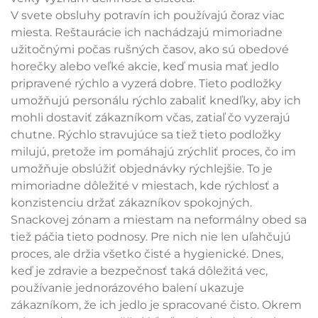
V svete obsluhy potravín ich používajú čoraz viac
miesta. Reštaurácie ich nachádzajú mimoriadne
užitočnými počas rušných časov, ako sú obedové
horečky alebo veľké akcie, keď musia mať jedlo
pripravené rýchlo a vyzerá dobre. Tieto podložky
umožňujú personálu rýchlo zabaliť knedľky, aby ich
mohli dostaviť zákazníkom včas, zatiaľ čo vyzerajú
chutne. Rýchlo stravujúce sa tiež tieto podložky
milujú, pretože im pomáhajú zrýchliť proces, čo im
umožňuje obslúžiť objednávky rýchlejšie. To je
mimoriadne dôležité v miestach, kde rýchlosť a
konzistenciu držať zákazníkov spokojných.
Snackovej zónam a miestam na neformálny obed sa
tiež páčia tieto podnosy. Pre nich nie len uľahčujú
proces, ale držia všetko čisté a hygienické. Dnes,
keď je zdravie a bezpečnosť taká dôležitá vec,
používanie jednorázového balení ukazuje
zákazníkom, že ich jedlo je spracované čisto. Okrem