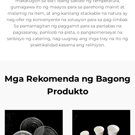
makatugon sa iba't ibang saklaw ng temperatura,
gumagawa ito ng maayos para sa parehong mainit at
malamig na item, at ang kanilang stackable na natura ay
nag-ofer ng konvenyente na solusyon para sa pag-iimbak.
Sa pamamagitan ng paggamit para sa panlabas na
pagsasanay, panloob na pista, o pangkomerseyal na
serbisyo ng catering, nag-uugnay ang mga tray na ito ng
praktikalidad kasama ang relihiyon.
Mga Rekomenda ng Bagong
Produkto