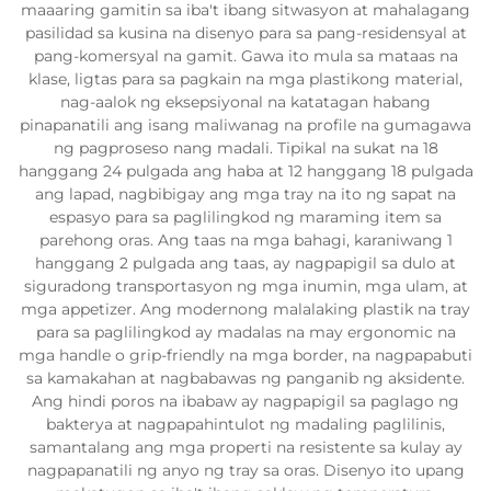
maaaring gamitin sa iba't ibang sitwasyon at mahalagang
pasilidad sa kusina na disenyo para sa pang-residensyal at
pang-komersyal na gamit. Gawa ito mula sa mataas na
klase, ligtas para sa pagkain na mga plastikong material,
nag-aalok ng eksepsiyonal na katatagan habang
pinapanatili ang isang maliwanag na profile na gumagawa
ng pagproseso nang madali. Tipikal na sukat na 18
hanggang 24 pulgada ang haba at 12 hanggang 18 pulgada
ang lapad, nagbibigay ang mga tray na ito ng sapat na
espasyo para sa paglilingkod ng maraming item sa
parehong oras. Ang taas na mga bahagi, karaniwang 1
hanggang 2 pulgada ang taas, ay nagpapigil sa dulo at
siguradong transportasyon ng mga inumin, mga ulam, at
mga appetizer. Ang modernong malalaking plastik na tray
para sa paglilingkod ay madalas na may ergonomic na
mga handle o grip-friendly na mga border, na nagpapabuti
sa kamakahan at nagbabawas ng panganib ng aksidente.
Ang hindi poros na ibabaw ay nagpapigil sa paglago ng
bakterya at nagpapahintulot ng madaling paglilinis,
samantalang ang mga properti na resistente sa kulay ay
nagpapanatili ng anyo ng tray sa oras. Disenyo ito upang