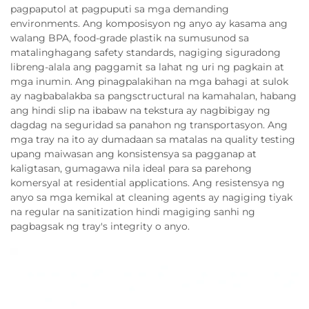
pagpaputol at pagpuputi sa mga demanding
environments. Ang komposisyon ng anyo ay kasama ang
walang BPA, food-grade plastik na sumusunod sa
matalinghagang safety standards, nagiging siguradong
libreng-alala ang paggamit sa lahat ng uri ng pagkain at
mga inumin. Ang pinagpalakihan na mga bahagi at sulok
ay nagbabalakba sa pangsctructural na kamahalan, habang
ang hindi slip na ibabaw na tekstura ay nagbibigay ng
dagdag na seguridad sa panahon ng transportasyon. Ang
mga tray na ito ay dumadaan sa matalas na quality testing
upang maiwasan ang konsistensya sa pagganap at
kaligtasan, gumagawa nila ideal para sa parehong
komersyal at residential applications. Ang resistensya ng
anyo sa mga kemikal at cleaning agents ay nagiging tiyak
na regular na sanitization hindi magiging sanhi ng
pagbagsak ng tray's integrity o anyo.