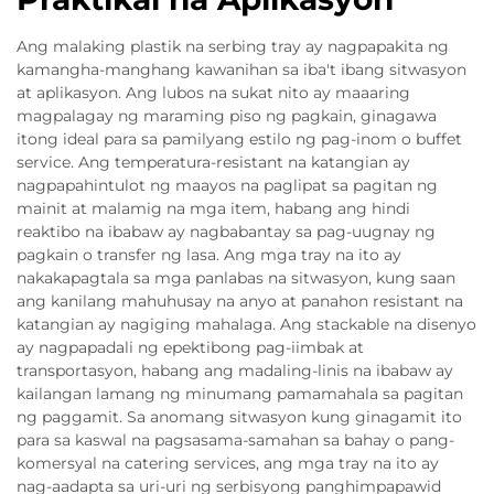
Ang malaking plastik na serbing tray ay nagpapakita ng
kamangha-manghang kawanihan sa iba't ibang sitwasyon
at aplikasyon. Ang lubos na sukat nito ay maaaring
magpalagay ng maraming piso ng pagkain, ginagawa
itong ideal para sa pamilyang estilo ng pag-inom o buffet
service. Ang temperatura-resistant na katangian ay
nagpapahintulot ng maayos na paglipat sa pagitan ng
mainit at malamig na mga item, habang ang hindi
reaktibo na ibabaw ay nagbabantay sa pag-uugnay ng
pagkain o transfer ng lasa. Ang mga tray na ito ay
nakakapagtala sa mga panlabas na sitwasyon, kung saan
ang kanilang mahuhusay na anyo at panahon resistant na
katangian ay nagiging mahalaga. Ang stackable na disenyo
ay nagpapadali ng epektibong pag-iimbak at
transportasyon, habang ang madaling-linis na ibabaw ay
kailangan lamang ng minumang pamamahala sa pagitan
ng paggamit. Sa anomang sitwasyon kung ginagamit ito
para sa kaswal na pagsasama-samahan sa bahay o pang-
komersyal na catering services, ang mga tray na ito ay
nag-aadapta sa uri-uri ng serbisyong panghimpapawid