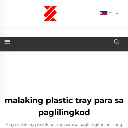
TL
malaking plastic tray para sa
paglilingkod
Ang malaking plastik na tray para sa paglilingkod ay isang