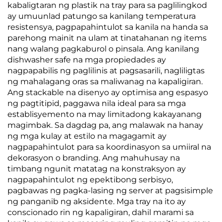
kabaligtaran ng plastik na tray para sa paglilingkod
ay umuunlad patungo sa kanilang temperatura
resistensya, pagpapahintulot sa kanila na handa sa
parehong mainit na ulam at tinatahanan ng items
nang walang pagkaburol o pinsala. Ang kanilang
dishwasher safe na mga propiedades ay
nagpapabilis ng paglilinis at pagsasarili, nagliligtas
ng mahalagang oras sa maliwanag na kapaligiran.
Ang stackable na disenyo ay optimisa ang espasyo
ng pagtitipid, paggawa nila ideal para sa mga
establisyemento na may limitadong kakayanang
magimbak. Sa dagdag pa, ang malawak na hanay
ng mga kulay at estilo na magagamit ay
nagpapahintulot para sa koordinasyon sa umiiral na
dekorasyon o branding. Ang mahuhusay na
timbang ngunit matatag na konstraksyon ay
nagpapahintulot ng epektibong serbisyo,
pagbawas ng pagka-lasing ng server at pagsisimple
ng panganib ng aksidente. Mga tray na ito ay
conscionado rin ng kapaligiran, dahil marami sa