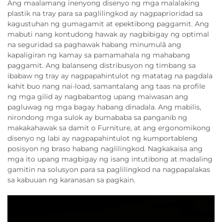
Ang maalamang inenyong disenyo ng mga malalaking
plastik na tray para sa paglilingkod ay nagpaprioridad sa
kagustuhan ng gumagamit at epektibong paggamit. Ang
mabuti nang kontudong hawak ay nagbibigay ng optimal
na seguridad sa paghawak habang minumulâ ang
kapaligiran ng kamay sa pamamahala ng mahabang
paggamit. Ang balanseng distribusyon ng timbang sa
ibabaw ng tray ay nagpapahintulot ng matatag na pagdala
kahit buo nang nai-load, samantalang ang taas na profile
ng mga gilid ay nagbabantog upang maiwasan ang
pagluwag ng mga bagay habang dinadala. Ang mabilis,
nirondong mga sulok ay bumababa sa panganib ng
makakahawak sa damit o Furniture, at ang ergonomikong
disenyo ng labi ay nagpapahintulot ng kumportableng
posisyon ng braso habang naglilingkod. Nagkakaisa ang
mga ito upang magbigay ng isang intutibong at madaling
gamitin na solusyon para sa paglilingkod na nagpapalakas
sa kabuuan ng karanasan sa pagkain.