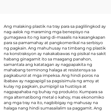
Ang malaking plastik na tray para sa paglilingkod ay
nag-aalok ng maraming mga benepisyo na
gumagawa ito ng isang di-maaalis na kasangkapan
para sa pamamahay at pangkomerikal na serbisyo
ng pagkain. Ang mahuhusay na timbang ng plastik
na konstraksyon ay nakakabawas ng pisikal na sakit
habang ginagamit ito sa maagang panahon,
samantala ang katatagan ay nagpapakita ng
mahabang terminong halaga at resistensya sa
pagkaburol at mga impeksa. Ang hindi poros na
ibabaw ay nagpapigil sa pagsisimula ng amoy at
kulay ng pagkain, pumipigil sa hustisya at
nagpapahaba ng buhay ng produkto. Kumpara sa
mga alternatibong metal o kahoy, mas ekonomiko
ang mga tray na ito, nagbibigay ng mahusay na
halaga nang hindi sumasailalim sa paggamit. Ang