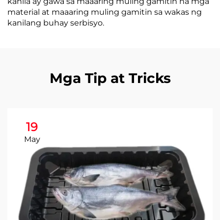
kanila ay gawa sa maaaring muling gamitin na mga
material at maaaring muling gamitin sa wakas ng
kanilang buhay serbisyo.
Mga Tip at Tricks
19
May