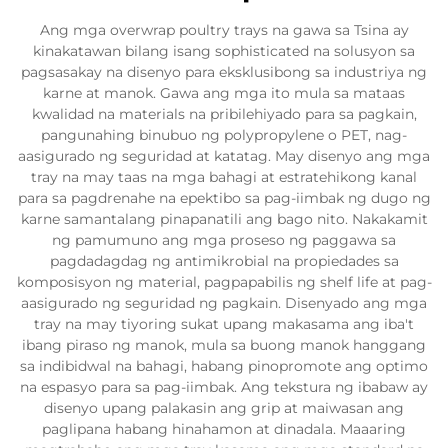
Ang mga overwrap poultry trays na gawa sa Tsina ay
kinakatawan bilang isang sophisticated na solusyon sa
pagsasakay na disenyo para eksklusibong sa industriya ng
karne at manok. Gawa ang mga ito mula sa mataas
kwalidad na materials na pribilehiyado para sa pagkain,
pangunahing binubuo ng polypropylene o PET, nag-
aasigurado ng seguridad at katatag. May disenyo ang mga
tray na may taas na mga bahagi at estratehikong kanal
para sa pagdrenahe na epektibo sa pag-iimbak ng dugo ng
karne samantalang pinapanatili ang bago nito. Nakakamit
ng pamumuno ang mga proseso ng paggawa sa
pagdadagdag ng antimikrobial na propiedades sa
komposisyon ng material, pagpapabilis ng shelf life at pag-
aasigurado ng seguridad ng pagkain. Disenyado ang mga
tray na may tiyoring sukat upang makasama ang iba't
ibang piraso ng manok, mula sa buong manok hanggang
sa indibidwal na bahagi, habang pinopromote ang optimo
na espasyo para sa pag-iimbak. Ang tekstura ng ibabaw ay
disenyo upang palakasin ang grip at maiwasan ang
paglipana habang hinahamon at dinadala. Maaaring