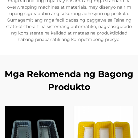
magtrabaho ang mga tray kasama ang mga standard na
overwrapping machines at materials, may disenyo na rim
upang siguraduhin ang sekurong adhesyon ng pelikula.
Gumagamit ang mga facilidades ng paggawa sa Tsina ng
state-of-the-art na sistemang automatiko, nag-aasigurado
ng konsistente na kalidad at mataas na produktibidad
habang pinapanatili ang kompetitibong presyo.
Mga Rekomenda ng Bagong
Produkto