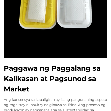
Paggawa ng Paggalang sa
Kalikasan at Pagsunod sa
Market
Ang konsensya sa kapaligiran ay isang pangunahing aspeto
ng mga tray ni poultry na ginawa sa Tsina. Ang proseso ng
produksyon ay nagpapahalaga sa sustentabilidad sa