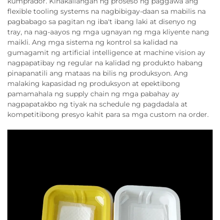
kumprador. Kinakailangan ng proseso ng paggawa ang
flexible tooling systems na nagbibigay-daan sa mabilis na
pagbabago sa pagitan ng iba't ibang laki at disenyo ng
tray, na nag-aayos ng mga ugnayan ng mga kliyente nang
maikli. Ang mga sistema ng kontrol sa kalidad na
gumagamit ng artificial intelligence at machine vision ay
nagpapatibay ng regular na kalidad ng produkto habang
pinapanatili ang mataas na bilis ng produksyon. Ang
malaking kapasidad ng produksyon at epektibong
pamamahala ng supply chain ng mga pabahay ay
nagpapatakbo ng tiyak na schedule ng pagdadala at
kompetitibong presyo kahit para sa mga custom na order.