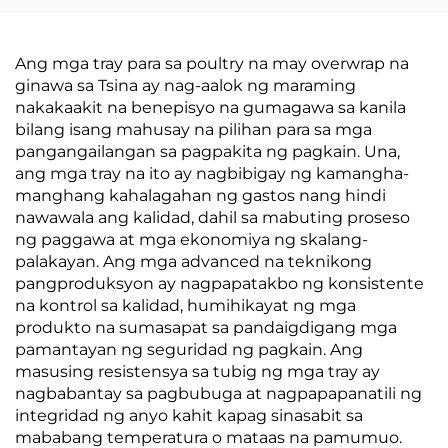
Ang mga tray para sa poultry na may overwrap na
ginawa sa Tsina ay nag-aalok ng maraming
nakakaakit na benepisyo na gumagawa sa kanila
bilang isang mahusay na pilihan para sa mga
pangangailangan sa pagpakita ng pagkain. Una,
ang mga tray na ito ay nagbibigay ng kamangha-
manghang kahalagahan ng gastos nang hindi
nawawala ang kalidad, dahil sa mabuting proseso
ng paggawa at mga ekonomiya ng skalang-
palakayan. Ang mga advanced na teknikong
pangproduksyon ay nagpapatakbo ng konsistente
na kontrol sa kalidad, humihikayat ng mga
produkto na sumasapat sa pandaigdigang mga
pamantayan ng seguridad ng pagkain. Ang
masusing resistensya sa tubig ng mga tray ay
nagbabantay sa pagbubuga at nagpapapanatili ng
integridad ng anyo kahit kapag sinasabit sa
mababang temperatura o mataas na pamumuo.