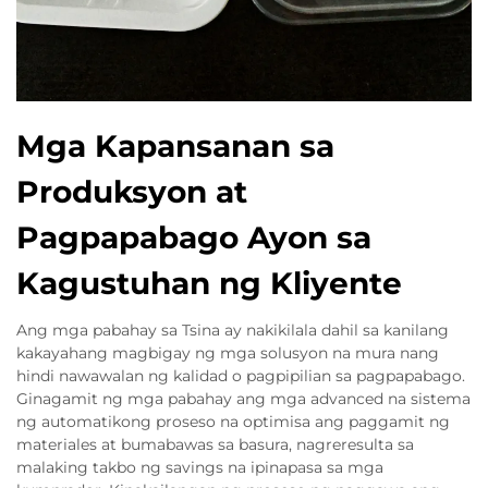
Mga Kapansanan sa
Produksyon at
Pagpapabago Ayon sa
Kagustuhan ng Kliyente
Ang mga pabahay sa Tsina ay nakikilala dahil sa kanilang
kakayahang magbigay ng mga solusyon na mura nang
hindi nawawalan ng kalidad o pagpipilian sa pagpapabago.
Ginagamit ng mga pabahay ang mga advanced na sistema
ng automatikong proseso na optimisa ang paggamit ng
materiales at bumabawas sa basura, nagreresulta sa
malaking takbo ng savings na ipinapasa sa mga