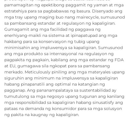
pamamagitan ng epektibong paggamit ng yaman at mga
estratehiya para sa pagbabawas ng basura. Disenyado ang
mga tray upang maging buo nang mairecycle, sumusunod
sa pambansang estandar at regulasyon ng kapaligiran.
Gumagamit ang mga facilidad ng paggawa ng
enerhiyang-maikli na sistema at ipinapatupad ang mga
hakbang para sa konservasyon ng tubig upang
minimisahin ang impluwensya sa kapaligiran. Sumusunod
ang mga produkto sa internasyonal na regulasyon ng
pagpakita ng pagkain, kabilang ang mga estandar ng FDA
at EU, gumagawa sila ngkopat para sa pambansang
merkado. Meticulously piniling ang mga materyales upang
siguruhin ang minimum na impluwensya sa kapaligiran
habang pinapanatili ang optimal na katangian ng
pagganap. Ang pananampalataya sa sustentabilidad ay
tumutulong sa mga negosyo upang tugunan ang kanilang
mga responsibilidad sa kapaligiran habang sinusatisfy ang
pataas na demanda ng konsumidor para sa mga solusyon
ng pakita na kaugnay ng kapaligiran.