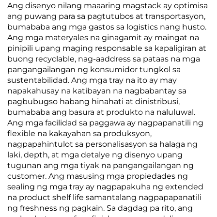
Ang disenyo nilang maaaring magstack ay optimisa
ang puwang para sa pagtutubos at transportasyon,
bumababa ang mga gastos sa logistics nang husto.
Ang mga materyales na ginagamit ay maingat na
pinipili upang maging responsable sa kapaligiran at
buong recyclable, nag-aaddress sa pataas na mga
pangangailangan ng konsumidor tungkol sa
sustentabilidad. Ang mga tray na ito ay may
napakahusay na katibayan na nagbabantay sa
pagbubugso habang hinahati at dinistribusi,
bumababa ang basura at produkto na naluluwal.
Ang mga facilidad sa paggawa ay nagpapanatili ng
flexible na kakayahan sa produksyon,
nagpapahintulot sa personalisasyon sa halaga ng
laki, depth, at mga detalye ng disenyo upang
tugunan ang mga tiyak na pangangailangan ng
customer. Ang masusing mga propiedades ng
sealing ng mga tray ay nagpapakuha ng extended
na product shelf life samantalang nagpapapanatili
ng freshness ng pagkain. Sa dagdag pa rito, ang