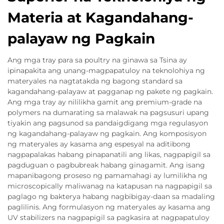
Materia at Kagandahang-
palayaw ng Pagkain
Ang mga tray para sa poultry na ginawa sa Tsina ay
ipinapakita ang unang-magpapatuloy na teknolohiya ng
materyales na nagtatakda ng bagong standard sa
kagandahang-palayaw at pagganap ng pakete ng pagkain.
Ang mga tray ay nililikha gamit ang premium-grade na
polymers na dumarating sa malawak na pagsusuri upang
tiyakin ang pagsunod sa pandaigdigang mga regulasyon
ng kagandahang-palayaw ng pagkain. Ang komposisyon
ng materyales ay kasama ang espesyal na aditibong
nagpapalakas habang pinapanatili ang likas, nagpapigil sa
pagduguan o pagbubreak habang ginagamit. Ang isang
mapanibagong proseso ng pamamahagi ay lumilikha ng
microscopically maliwanag na katapusan na nagpapigil sa
paglago ng bakterya habang nagbibigay-daan sa madaling
paglilinis. Ang formulasyon ng materyales ay kasama ang
UV stabilizers na nagpapigil sa pagkasira at nagpapatuloy