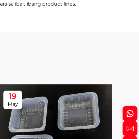
 sa iba't ibang product lines.
19
1
May
Ma