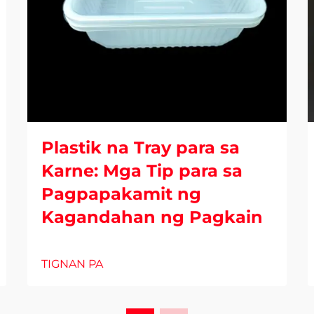
Plastik na Tray para sa
Karne: Mga Tip para sa
Pagpapakamit ng
Kagandahan ng Pagkain
TIGNAN PA