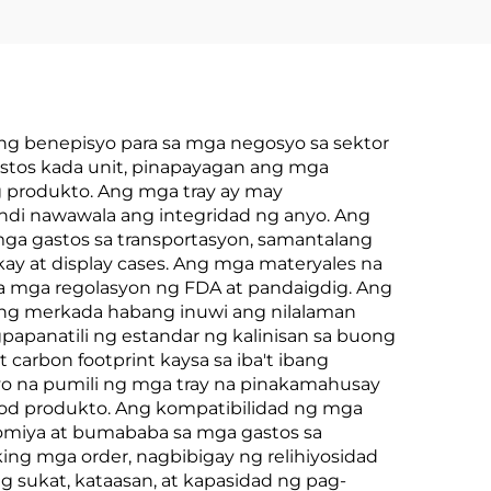
ng benepisyo para sa mga negosyo sa sektor
stos kada unit, pinapayagan ang mga
g produkto. Ang mga tray ay may
indi nawawala ang integridad ng anyo. Ang
ga gastos sa transportasyon, samantalang
ay at display cases. Ang mga materyales na
m sa mga regolasyon ng FDA at pandaigdig. Ang
n ng merkada habang inuwi ang nilalaman
apanatili ng estandar ng kalinisan sa buong
 carbon footprint kaysa sa iba't ibang
o na pumili ng mga tray na pinakamahusay
food produkto. Ang kompatibilidad ng mga
nomiya at bumababa sa mga gastos sa
ng mga order, nagbibigay ng relihiyosidad
 sukat, kataasan, at kapasidad ng pag-