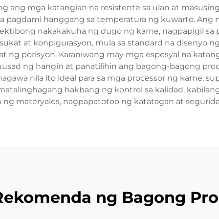
ang ang mga katangian na resistente sa ulan at masusing
 sa pagdami hanggang sa temperatura ng kuwarto. Ang
pektibong nakakakuha ng dugo ng karne, nagpapigil sa 
 sukat at konpigurasyon, mula sa standard na disenyo 
kat ng porisyon. Karaniwang may mga espesyal na katangi
aguusad ng hangin at panatilihin ang bagong-bagong pr
gawa nila ito ideal para sa mga processor ng karne, su
atalinghagang hakbang ng kontrol sa kalidad, kabilang
n ng materyales, nagpapatotoo ng katatagan at segurida
Rekomenda ng Bagong Pro