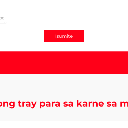
000
Isumite
ong tray para sa karne sa