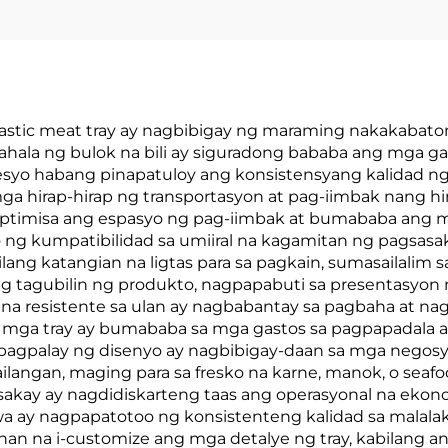
astic meat tray ay nagbibigay ng maraming nakakabato
hala ng bulok na bili ay siguradong bababa ang mga ga
esyo habang pinapatuloy ang konsistensyang kalidad n
mga hirap-hirap ng transportasyon at pag-iimbak nang h
optimisa ang espasyo ng pag-iimbak at bumababa ang m
ng kumpatibilidad sa umiiral na kagamitan ng pagsasak
nilang katangian na ligtas para sa pagkain, sumasailali
ng tagubilin ng produkto, nagpapabuti sa presentasyo
a resistente sa ulan ay nagbabantay sa pagbaha at nagp
 ng mga tray ay bumababa sa mga gastos sa pagpapadala at
pagpalay ng disenyo ay nagbibigay-daan sa mga negosy
ilangan, maging para sa fresko na karne, manok, o sea
sakay ay nagdidiskarteng taas ang operasyonal na eko
ay nagpapatotoo ng konsistenteng kalidad sa malalaki
n na i-customize ang mga detalye ng tray, kabilang ang