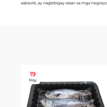
aabsorb, ay nagbibigay-daan sa mga negosyo 
19
May