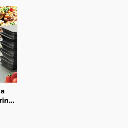
sa
ring