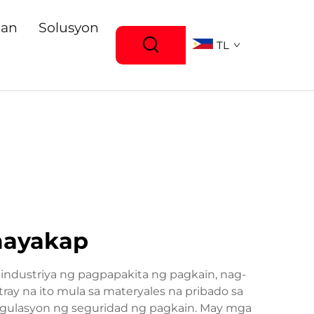
gan
Solusyon
TL
 mayakap
 industriya ng pagpapakita ng pagkain, nag-
ray na ito mula sa materyales na pribado sa
gulasyon ng seguridad ng pagkain. May mga