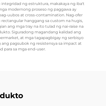
 integridad ng estruktura, makakaya ng iba't
 mga modernong proseso ng paggawa ay
pag-uubos at cross-contamination. Nag-ofer
ng rectangular hanggang sa custom na hugis,
an ang mga tray na ito tulad ng nai-raise na
odukto. Siguradong magandang kalidad ang
permarket, at mga tagapagbigay ng serbisyo
 ang pagsubok ng resistensya sa impact at
d para sa mga end-user.
dukto