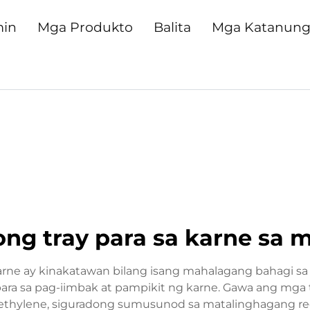
min
Mga Produkto
Balita
Mga Katanun
ong tray para sa karne sa
karne ay kinakatawan bilang isang mahalagang bahagi sa
ara sa pag-iimbak at pampikit ng karne. Gawa ang mga t
yethylene, siguradong sumusunod sa matalinghagang re