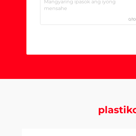
0/1
plastik