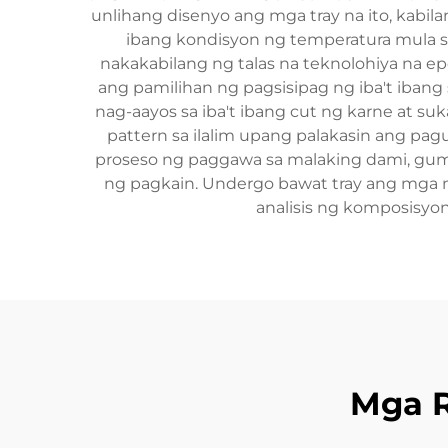
unlihang disenyo ang mga tray na ito, kabil
ibang kondisyon ng temperatura mula
nakakabilang ng talas na teknolohiya na e
ang pamilihan ng pagsisipag ng iba't ibang
nag-aayos sa iba't ibang cut ng karne at su
pattern sa ilalim upang palakasin ang p
proseso ng paggawa sa malaking dami, guma
ng pagkain. Undergo bawat tray ang mga m
analisis ng komposisyo
Mga 