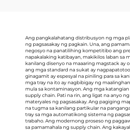
Ang pangkalahatang distribusyon ng mga pl
ng pagsasakay ng pagkain. Una, ang pamama
negosyo na panatilihing kompetitibo ang pr
napakalaking katibayan, makikilos laban sa 
kanilang disenyo na maaaring magstack ay 
ang mga standard na sukat ay nagpapatotoo 
ginagamit ay espesyal na piniling para sa ka
mga tray na ito ay nagbibigay ng maalingha
mula sa kontaminasyon. Ang mga katangian n
supply chain. Pati na rin, ang ligat na anyo
materyales ng pagsasakay. Ang pagiging ma
na tugma sa kanilang partikular na panganga
tray sa mga automatikong sistema ng pagsa
trabaho. Ang modernong proseso ng paggawa 
sa pamamahala ng supply chain. Ang kakayaha