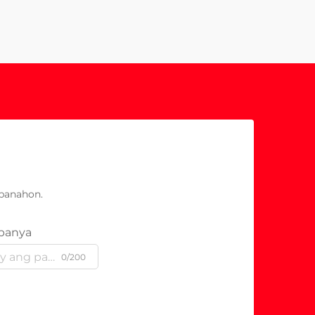
panahon.
panya
0/200