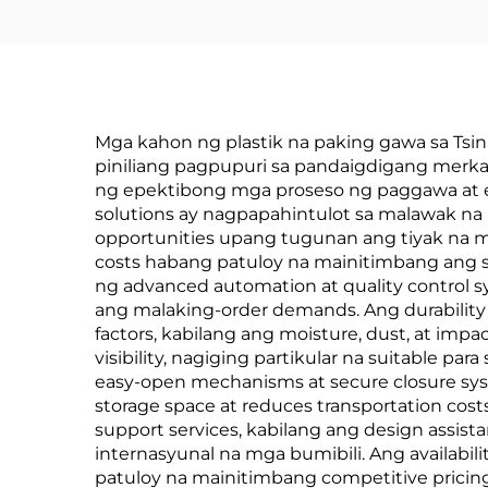
Mga kahon ng plastik na paking gawa sa Tsi
piniliang pagpupuri sa pandaigdigang merk
ng epektibong mga proseso ng paggawa at eco
solutions ay nagpapahintulot sa malawak na 
opportunities upang tugunan ang tiyak na mg
costs habang patuloy na mainitimbang ang 
ng advanced automation at quality control s
ang malaking-order demands. Ang durability
factors, kabilang ang moisture, dust, at imp
visibility, nagiging partikular na suitable p
easy-open mechanisms at secure closure sy
storage space at reduces transportation co
support services, kabilang ang design assis
internasyunal na mga bumibili. Ang availabilit
patuloy na mainitimbang competitive pricin