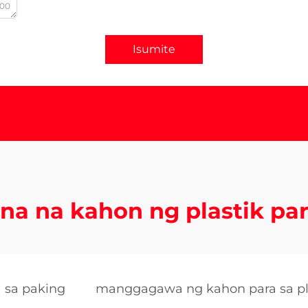
000
Isumite
na na kahon ng plastik pa
 sa paking
manggagawa ng kahon para sa pl