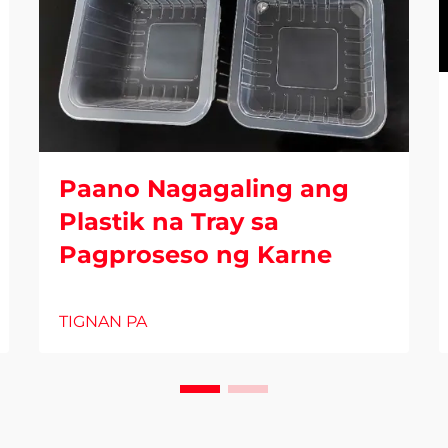
Paano Nagagaling ang
Plastik na Tray sa
Pagproseso ng Karne
TIGNAN PA