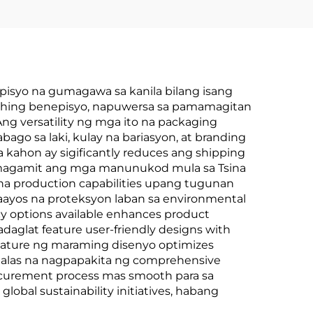
pisyo na gumagawa sa kanila bilang isang
nahing benepisyo, napuwersa sa pamamagitan
ng versatility ng mga ito na packaging
go sa laki, kulay na bariasyon, at branding
 kahon ay sigificantly reduces ang shipping
Gumagamit ang mga manunukod mula sa Tsina
 na production capabilities upang tugunan
aayos na proteksyon laban sa environmental
ncy options available enhances product
dadaglat feature user-friendly designs with
nature ng maraming disenyo optimizes
adalas na nagpapakita ng comprehensive
procurement process mas smooth para sa
global sustainability initiatives, habang