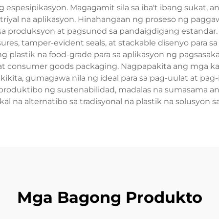
spesipikasyon. Magagamit sila sa iba't ibang sukat, an
dustriyal na aplikasyon. Hinahangaan ng proseso ng pa
 sa produksyon at pagsunod sa pandaigdigang estanda
ures, tamper-evident seals, at stackable disenyo para s
 ang plastik na food-grade para sa aplikasyon ng pagsas
, at consumer goods packaging. Nagpapakita ang mga ka
kikita, gumagawa nila ng ideal para sa pag-uulat at p
oduktibo ng sustenabilidad, madalas na sumasama ang
al na alternatibo sa tradisyonal na plastik na solusyon s
Mga Bagong Produkto