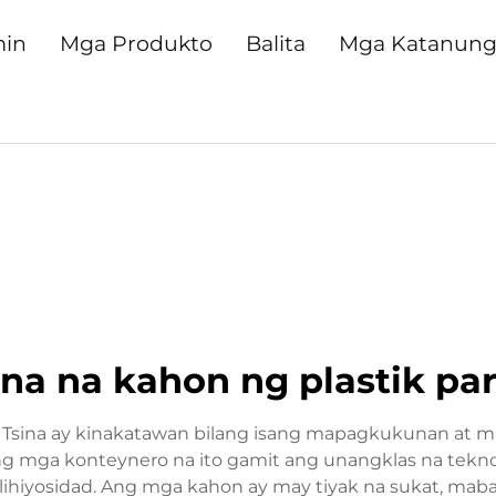
min
Mga Produkto
Balita
Mga Katanun
na na kahon ng plastik pa
 Tsina ay kinakatawan bilang isang mapagkukunan at maa
g mga konteynero na ito gamit ang unangklas na tekno
lihiyosidad. Ang mga kahon ay may tiyak na sukat, mab