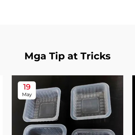
Mga Tip at Tricks
19
May