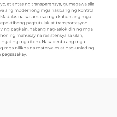
yo, at antas ng transparensya, gumagawa sila
ggawa ang modernong mga hakbang ng kontrol
r. Madalas na kasama sa mga kahon ang mga
a epektibong pagtutulak at transportasyon.
akay ng pagkain, habang nag-aalok din ng mga
hon ng mahusay na resistensya sa ulan,
ag-iingat ng mga item. Nakabenta ang mga
 mga nilikha na materyales at pag-unlad ng
a pagsasakay.