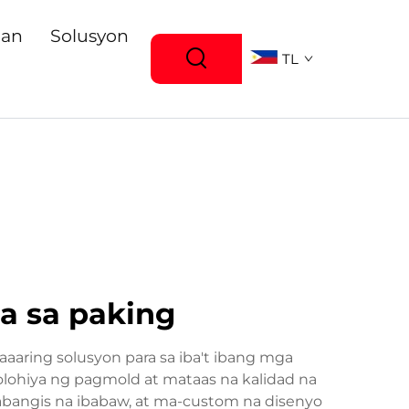
gan
Solusyon
TL
ra sa paking
aring solusyon para sa iba't ibang mga
lohiya ng pagmold at mataas na kalidad na
abangis na ibabaw, at ma-custom na disenyo