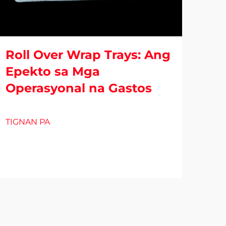
Roll Over Wrap Trays: Ang
Epekto sa Mga
Operasyonal na Gastos
Bli
Pa
TIGNAN PA
Uri
TIG