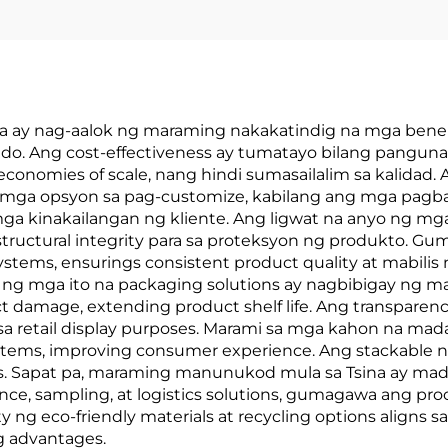
na ay nag-aalok ng maraming nakakatindig na mga bene
ado. Ang cost-effectiveness ay tumatayo bilang pangu
nomies of scale, nang hindi sumasailalim sa kalidad. A
mga opsyon sa pag-customize, kabilang ang mga pagbaba
a kinakailangan ng kliente. Ang ligwat na anyo ng mga
structural integrity para sa proteksyon ng produkto. 
ystems, ensurings consistent product quality at mabilis
 ng mga ito na packaging solutions ay nagbibigay ng m
act damage, extending product shelf life. Ang transpare
ara sa retail display purposes. Marami sa mga kahon na ma
stems, improving consumer experience. Ang stackable 
sts. Sapat pa, maraming manunukod mula sa Tsina ay m
tance, sampling, at logistics solutions, gumagawa ang 
y ng eco-friendly materials at recycling options aligns sa 
g advantages.