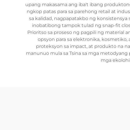
upang makasama ang iba't ibang produktong e
ngkop patas para sa parehong retail at in
sa kalidad, nagpapatakbo ng konsistensya
inobatibong tampok tulad ng snap-fit clos
Prioritso sa proseso ng pagpili ng material
opsyon para sa elektronika, kosmetiko
proteksyon sa impact, at produkto na na
manunuo mula sa Tsina sa mga metodyang pr
mga ekolohik