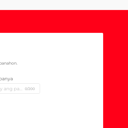
panahon.
panya
0/200