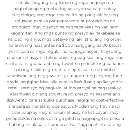
kinakailangang pag-isipan ng mga negosyo na
naghahanap ng mabuting solusyon sa pagsasakay.
Nagbibigay ang mga tray na ito ng pangkalahatang
solusyon para sa pagpapresenta at proteksyon ng
produkto, may disenyo na nagpapalakas ng kanilang
kagamitan. Ang mga punto ng presyo ay nakabase sa
kalidad ng anyo, mga detalye ng laki, at bilang ng order,
karaniwang nasa antas na $0.50 hanggang $3.00 bawat
yunit para sa mga regular na konpigurasyon. Mayroong
pinakamahusay na teknolohiya ng pag-seal ang mga tray
na ito na nagpapatakbo ng tuwet na produktong panahon
habang nakikipag-maintain ng visual na atraktibo.
Karaniwan ang paggawa na gumagamit ng anyong food-
grade, nagiging ideal sila para sa iba't ibang aplikasyon sa
retail, serbisyo ng pagkain, at industriyal na pagsasakay.
Karaniwan din ang struktura ng presyo na kasama ang
diskwento para sa bulks purchase, nagiging cost-effective
sila para sa malaking operasyon. Modernong tray na roll
over wrap ay may pinakamahusay na katibayan, may
pinapalakas na sulok at mga gilid na nagpapigil sa pinsala
habang inilalapat at pinoproseso. Nagpapahintulot ang