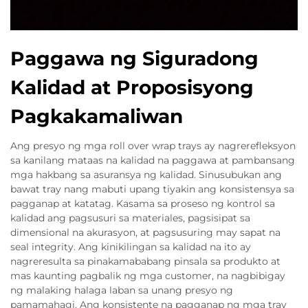
Paggawa ng Siguradong
Kalidad at Proposisyong
Pagkakamaliwan
Ang presyo ng mga roll over wrap trays ay nagrerefleksyon
sa kanilang mataas na kalidad na paggawa at pambansang
mga hakbang sa asuransya ng kalidad. Sinusubukan ang
bawat tray nang mabuti upang tiyakin ang konsistensya sa
pagganap at katatag. Kasama sa proseso ng kontrol sa
kalidad ang pagsusuri sa materiales, pagsisipat sa
dimensional na akurasyon, at pagsusuring may sapat na
seal integrity. Ang kinikilingan sa kalidad na ito ay
nagreresulta sa pinakamababang pinsala sa produkto at
mas kaunting pagbalik ng mga customer, na nagbibigay
ng malaking halaga laban sa unang presyo ng
pamamahagi. Ang konsistente na pagganap ng mga tray