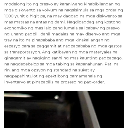
modelong ito ng presyo ay karaniwang kinabibilangan ng
mga diskwento sa volyum na nagsisimula sa mga order ng
1000 yunit o higit pa, na may dagdag na mga diskwento sa
mas mataas na antas ng dami. Nagdidagdag ang kostong
ekonomiko ng mas lalo pang lumala sa ibabaw ng presyo
ng unang pagbili, dahil madalas na may disenyo ang mga
tray na ito na pinapababa ang mga kinakailangan ng
espasyo para sa paggamit at nagpapababa ng mga gastos
sa transportasyon. Ang katibayan ng mga materyales na
ginagamit ay nagiging sanhi ng mas kaunting pagbabago,
na nagdedebelop sa mga tabing sa kapanahunan. Pati na
rin, ang mga opsyon ng standard na sukat ay
nagpapahintulot ng epektibong pamamahala ng
inventaryo at pinapabilis na proseso ng pag-order.