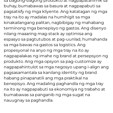
sa bagong-bagong produkto at nagpapatahimik sa
buhay, bumabawas sa basura at nagpapabuti sa
pagsatisfy ng mga kliyente. Ang katatagan ng mga
tray na ito ay madalas na humihigit sa mga
kinakailangang palitan, nagbibigay ng mahabang
terminong mga benepisyo ng gastos. Ang disenyo
nilang maaaring mag-stack ay optimisa ang
espasyo sa pagtutubos at pag-uunlad, humahanda
sa mga bawas na gastos sa logistics. Ang
propesyonal na anyo ng mga tray na ito ay
nagpapalakas ng imahe ng brand at persepsyon ng
produkto. Ang mga opsyon sa pag-customize ay
nagpapahintulot sa mga negosyo upang i-align ang
pagsasamantala sa kanilang identity ng brand
habang pinapanatili ang mga praktikal na
benepisyo. Ang madaling paghandla ng mga tray
na ito ay nagpapabuti sa ekonomiya ng trabaho at
bumabawas sa panganib ng mga sugat na
nauugnay sa paghandla.