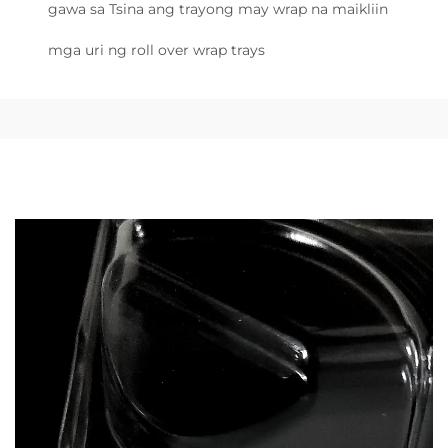
gawa sa Tsina ang trayong may wrap na maikliin
mga uri ng roll over wrap trays