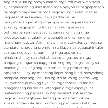
Ang struktura ng presyo para sa mga roll over wrap trays
ay naglalaman ng iba't ibang mga opsyon sa pagpapabago
na nagbibigay-daan sa mga negosyo ng fleksibilidad sa
pagsasagot sa kanilang mga partikular na
pangangailangan. Ang mga opsyon sa pagsasaayos ng
sukat ay nagpapahintulot sa mga kumpanya na
optimisahan ang pagsusulat para sa kanilang mga
produkto samantalang pinapanatili ang kamangha-
manghang gastos. Ang mga piling materyales ay mula sa
standard hanggang premium na klase, na nagpapahintulot
sa mga negosyo na pumili ng mga opsyon na
pinakamahusay na nakababalanse sa gastos at mga
pangangailangan sa pagganap. Ang mga pagsasanay sa
branding, kabilang ang custom na pag-print at mga
opsyon sa kulay, ay maaaring ilapat nang hindi masyadong
maapektuhan ang kabuuan ng struktura ng gastos. Ang
kakayahang pumili ng tiyak na mga tampok tulad ng
pinagandang barrier na katangian o mga espesyal na
mekanismo ng pag-seal ay nagpapahintulot sa mga
negosyo na magbayad lamang sa mga tampok na
kinakailangan nila. Ang modelo ng pagpresyo batay sa