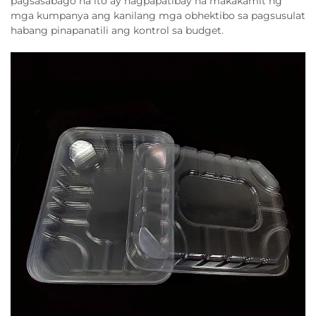
pagsasabago na ito ay nagpapatibay na makakamit ng
mga kumpanya ang kanilang mga obhektibo sa pagsusulat
habang pinapanatili ang kontrol sa budget.