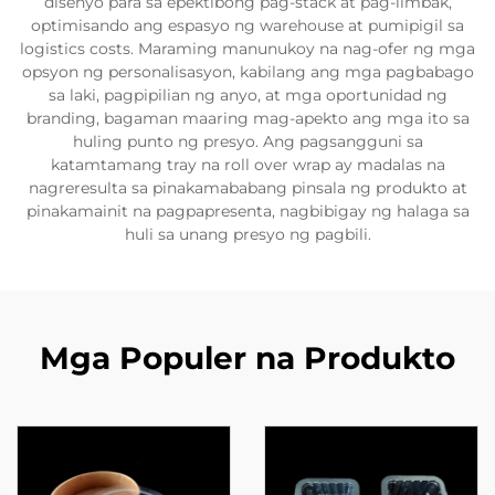
disenyo para sa epektibong pag-stack at pag-iimbak,
optimisando ang espasyo ng warehouse at pumipigil sa
logistics costs. Maraming manunukoy na nag-ofer ng mga
opsyon ng personalisasyon, kabilang ang mga pagbabago
sa laki, pagpipilian ng anyo, at mga oportunidad ng
branding, bagaman maaring mag-apekto ang mga ito sa
huling punto ng presyo. Ang pagsangguni sa
katamtamang tray na roll over wrap ay madalas na
nagreresulta sa pinakamababang pinsala ng produkto at
pinakamainit na pagpapresenta, nagbibigay ng halaga sa
huli sa unang presyo ng pagbili.
Mga Populer na Produkto