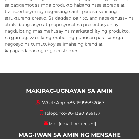
sa paggamot sa mga produkto habang nasa storage at
transportasyon ay nag-iisang sanhi para sa kanilang
strukturang presyo. Sa dagdag pa rito, ang napakahusay na
atraktibong anyo at propesyonal na presentasyon ay
nagdulot ng mas mahusay na marketability ng produkto,
na gumagawa sila ng mabuting puhunan para sa mga
negosyo na tumutukoy sa imahe ng brand at
kapagandahan ng mga customer.
MAKIPAG-UGNAYAN SA AMIN
WhatsApp:
+86 15995832067
Telepono:
+86-13801939157
Mail:
[email protected]
MAG-IWAN SA AMIN NG MENSAHE