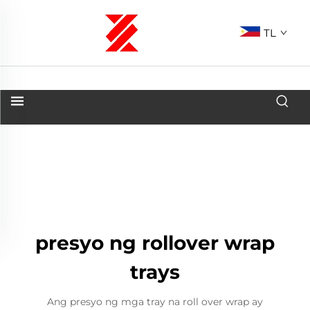
TL
presyo ng rollover wrap
trays
Ang presyo ng mga tray na roll over wrap ay