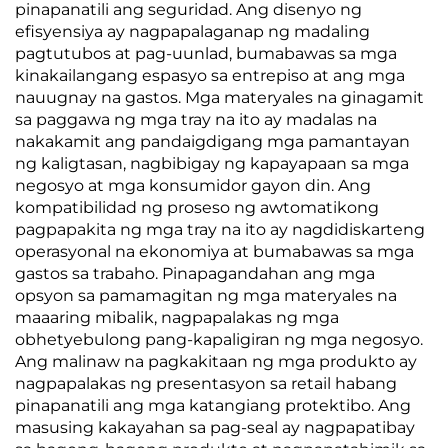
pinapanatili ang seguridad. Ang disenyo ng
efisyensiya ay nagpapalaganap ng madaling
pagtutubos at pag-uunlad, bumabawas sa mga
kinakailangang espasyo sa entrepiso at ang mga
nauugnay na gastos. Mga materyales na ginagamit
sa paggawa ng mga tray na ito ay madalas na
nakakamit ang pandaigdigang mga pamantayan
ng kaligtasan, nagbibigay ng kapayapaan sa mga
negosyo at mga konsumidor gayon din. Ang
kompatibilidad ng proseso ng awtomatikong
pagpapakita ng mga tray na ito ay nagdidiskarteng
operasyonal na ekonomiya at bumabawas sa mga
gastos sa trabaho. Pinapagandahan ang mga
opsyon sa pamamagitan ng mga materyales na
maaaring mibalik, nagpapalakas ng mga
obhetyebulong pang-kapaligiran ng mga negosyo.
Ang malinaw na pagkakitaan ng mga produkto ay
nagpapalakas ng presentasyon sa retail habang
pinapanatili ang mga katangiang protektibo. Ang
masusing kakayahan sa pag-seal ay nagpapatibay