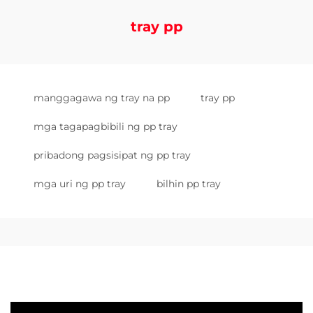
tray pp
manggagawa ng tray na pp
tray pp
mga tagapagbibili ng pp tray
pribadong pagsisipat ng pp tray
mga uri ng pp tray
bilhin pp tray