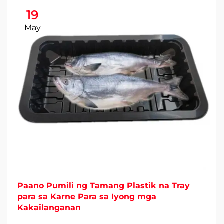
19
May
Paano Pumili ng Tamang Plastik na Tray
para sa Karne Para sa Iyong mga
Kakailanganan