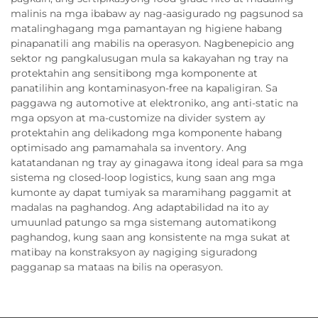
malinis na mga ibabaw ay nag-aasigurado ng pagsunod sa
matalinghagang mga pamantayan ng higiene habang
pinapanatili ang mabilis na operasyon. Nagbenepicio ang
sektor ng pangkalusugan mula sa kakayahan ng tray na
protektahin ang sensitibong mga komponente at
panatilihin ang kontaminasyon-free na kapaligiran. Sa
paggawa ng automotive at elektroniko, ang anti-static na
mga opsyon at ma-customize na divider system ay
protektahin ang delikadong mga komponente habang
optimisado ang pamamahala sa inventory. Ang
katatandanan ng tray ay ginagawa itong ideal para sa mga
sistema ng closed-loop logistics, kung saan ang mga
kumonte ay dapat tumiyak sa maramihang paggamit at
madalas na paghandog. Ang adaptabilidad na ito ay
umuunlad patungo sa mga sistemang automatikong
paghandog, kung saan ang konsistente na mga sukat at
matibay na konstraksyon ay nagiging siguradong
pagganap sa mataas na bilis na operasyon.