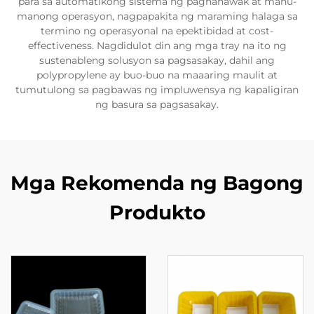
para sa automatikong sistema ng paghahawak at manu-
manong operasyon, nagpapakita ng maraming halaga sa
termino ng operasyonal na epektibidad at cost-
effectiveness. Nagdidulot din ang mga tray na ito ng
sustenableng solusyon sa pagsasakay, dahil ang
polypropylene ay buo-buo na maaaring maulit at
tumutulong sa pagbawas ng impluwensya ng kapaligiran
ng basura sa pagsasakay.
Mga Rekomenda ng Bagong
Produkto