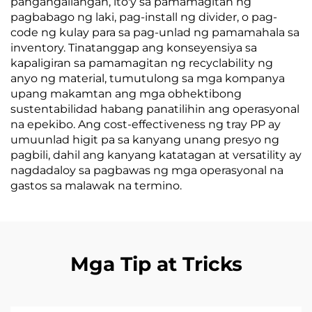
pangangailangan, ito'y sa pamamagitan ng
pagbabago ng laki, pag-install ng divider, o pag-
code ng kulay para sa pag-unlad ng pamamahala sa
inventory. Tinatanggap ang konseyensiya sa
kapaligiran sa pamamagitan ng recyclability ng
anyo ng material, tumutulong sa mga kompanya
upang makamtan ang mga obhektibong
sustentabilidad habang panatilihin ang operasyonal
na epekibo. Ang cost-effectiveness ng tray PP ay
umuunlad higit pa sa kanyang unang presyo ng
pagbili, dahil ang kanyang katatagan at versatility ay
nagdadaloy sa pagbawas ng mga operasyonal na
gastos sa malawak na termino.
Mga Tip at Tricks