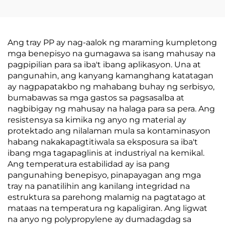
Ang tray PP ay nag-aalok ng maraming kumpletong
mga benepisyo na gumagawa sa isang mahusay na
pagpipilian para sa iba't ibang aplikasyon. Una at
pangunahin, ang kanyang kamanghang katatagan
ay nagpapatakbo ng mahabang buhay ng serbisyo,
bumabawas sa mga gastos sa pagsasalba at
nagbibigay ng mahusay na halaga para sa pera. Ang
resistensya sa kimika ng anyo ng material ay
protektado ang nilalaman mula sa kontaminasyon
habang nakakapagtitiwala sa eksposura sa iba't
ibang mga tagapaglinis at industriyal na kemikal.
Ang temperatura estabilidad ay isa pang
pangunahing benepisyo, pinapayagan ang mga
tray na panatilihin ang kanilang integridad na
estruktura sa parehong malamig na pagtatago at
mataas na temperatura ng kapaligiran. Ang ligwat
na anyo ng polypropylene ay dumadagdag sa