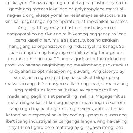
aplikasyon. Ginawa ang mga matatag na plastic tray na ito
gamit ang mataas kwalidad na polypropylene material,
nag-aalok ng eksepsiyonal na resistensya sa eksposura sa
kimikal, pagbabago ng temperatura, at mekanikal na stress.
Ang tray PP ay may robust na konstraksyon na
nagpapatakbo ng tiyak na relihiyosong pagganap sa iba't
ibang kapaligiran, mula sa pagtutubos ng pagkain
hanggang sa organizasyon ng industriyal na bahagi. Sa
pamamagitan ng kanyang sertipikasyong food-grade,
tinatanggihin ng tray PP ang seguridad at integridad ng
produkto habang nagbibigay ng maalinghang pag-stack at
kakayahan sa optimisasyon ng puwang. Ang disenyo ay
sumasama ng pinapatibay na sulok at bilog upang
maiwasan ang deformasyon sa ilalim ng load, samantalang
ang mabilis na loob na ibabaw ay nagpapadali ng
madaliang paglilinis at panatiling malinis. Magagamit sa
maraming sukat at konpigurasyon, maaaring ipakustom
ang mga tray na ito gamit ang dividers, anti-static na
katangian, o espesyal na kulay coding upang tugunan ang
iba't ibang industriyal na pangangailangan. Ang hawak ng
tray PP na ligero pero matatag ay ginagawa itong ideal