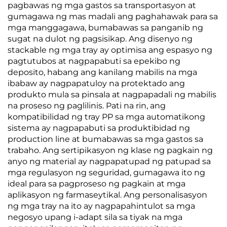
pagbawas ng mga gastos sa transportasyon at
gumagawa ng mas madali ang paghahawak para sa
mga manggagawa, bumabawas sa panganib ng
sugat na dulot ng pagsisikap. Ang disenyo ng
stackable ng mga tray ay optimisa ang espasyo ng
pagtutubos at nagpapabuti sa epekibo ng
deposito, habang ang kanilang mabilis na mga
ibabaw ay nagpapatuloy na protektado ang
produkto mula sa pinsala at nagpapadali ng mabilis
na proseso ng paglilinis. Pati na rin, ang
kompatibilidad ng tray PP sa mga automatikong
sistema ay nagpapabuti sa produktibidad ng
production line at bumabawas sa mga gastos sa
trabaho. Ang sertipikasyon ng klase ng pagkain ng
anyo ng material ay nagpapatupad ng patupad sa
mga regulasyon ng seguridad, gumagawa ito ng
ideal para sa pagproseso ng pagkain at mga
aplikasyon ng farmaseytikal. Ang personalisasyon
ng mga tray na ito ay nagpapahintulot sa mga
negosyo upang i-adapt sila sa tiyak na mga