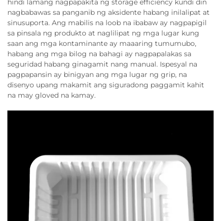
hindi lamang nagpapakita ng storage efficiency kundi din
nagbabawas sa panganib ng aksidente habang inilalipat at
sinusuporta. Ang mabilis na loob na ibabaw ay nagpapigil
sa pinsala ng produkto at naglilipat ng mga lugar kung
saan ang mga kontaminante ay maaaring tumumubo,
habang ang mga bilog na bahagi ay nagpapalakas sa
seguridad habang ginagamit nang manual. Ispesyal na
pagpapansin ay binigyan ang mga lugar ng grip, na
disenyo upang makamit ang siguradong paggamit kahit
na may gloved na kamay.