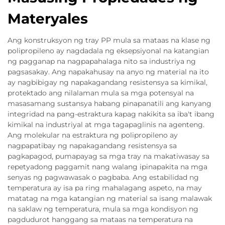
Materyales
Ang konstruksyon ng tray PP mula sa mataas na klase ng
polipropileno ay nagdadala ng eksepsiyonal na katangian
ng pagganap na nagpapahalaga nito sa industriya ng
pagsasakay. Ang napakahusay na anyo ng material na ito
ay nagbibigay ng napakagandang resistensya sa kimikal,
protektado ang nilalaman mula sa mga potensyal na
masasamang sustansya habang pinapanatili ang kanyang
integridad na pang-estraktura kapag nakikita sa iba't ibang
kimikal na industriyal at mga tagapaglinis na agenteng.
Ang molekular na estraktura ng polipropileno ay
nagpapatibay ng napakagandang resistensya sa
pagkapagod, pumapayag sa mga tray na makatiwasay sa
repetyadong paggamit nang walang ipinapakita na mga
senyas ng pagwawasak o pagbaba. Ang estabilidad ng
temperatura ay isa pa ring mahalagang aspeto, na may
matatag na mga katangian ng material sa isang malawak
na saklaw ng temperatura, mula sa mga kondisyon ng
pagdudurot hanggang sa mataas na temperatura na