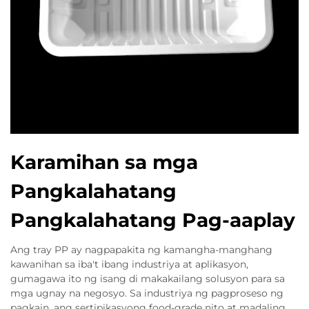
Karamihan sa mga
Pangkalahatang
Pangkalahatang Pag-aaplay
Ang tray PP ay nagpapakita ng kamangha-manghang
kawanihan sa iba't ibang industriya at aplikasyon,
gumagawa ito ng isang di makakailang solusyon para sa
mga ugnay na negosyo. Sa industriya ng pagproseso ng
pagkain, ang sertipikasyong food-grade nito at madaling