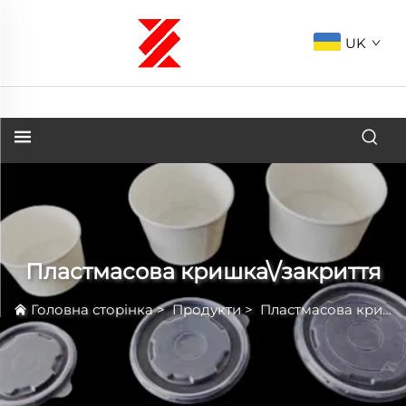
UK
Пластмасова кришка\/закриття
Головна сторінка
>
Продукти
>
Пластмасова кришка\/закриття