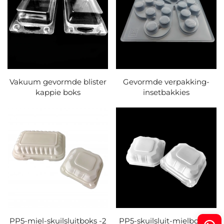
Vakuum gevormde blister
Gevormde verpakking-
kappie boks
insetbakkies
PP5-miel-skuilsluitboks -2
PP5-skuilsluit-mielboks -1