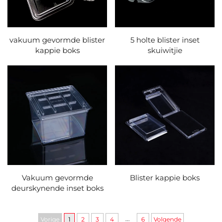
vakuum gevormde blister
5 holte blister inset
kappie boks
skuiwitjie
Vakuum gevormde
Blister kappie boks
deurskynende inset boks
...
Vorige
1
2
3
4
6
Volgende