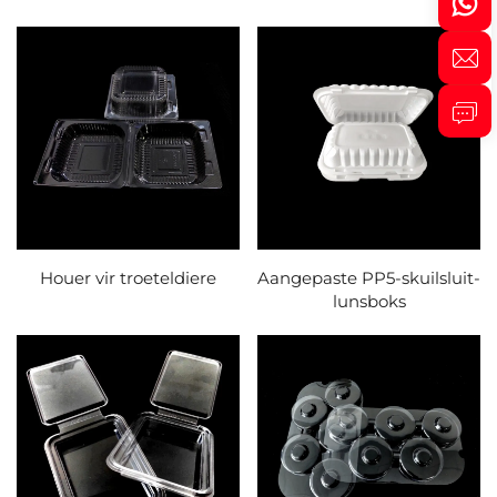
Houer vir troeteldiere
Aangepaste PP5-skuilsluit-
lunsboks