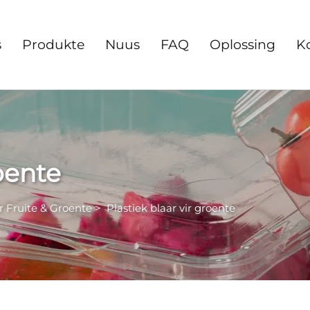
s
Produkte
Nuus
FAQ
Oplossing
K
roente
r Fruite & Groente
>
Plastiek blaar vir groente