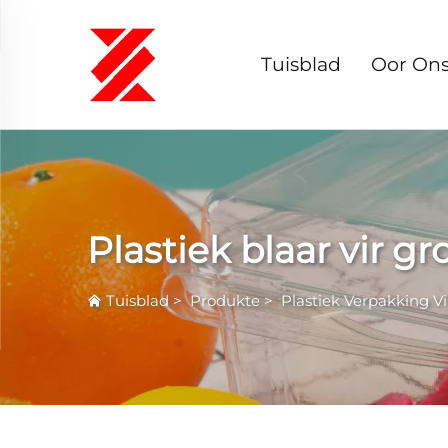
Tuisblad
Oor On
Plastiek blaar vir g
Tuisblad
>
Produkte
>
Plastiek Verpakking Vi