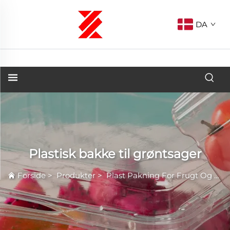
DA
Plastisk bakke til grøntsager
Forside
>
Produkter
>
Plast Pakning For Frugt Og Grøntsager