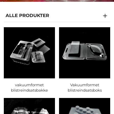
ALLE PRODUKTER
vakuumformet
Vakuumformet
blistreindsatsbakke
blistreindsatsboks