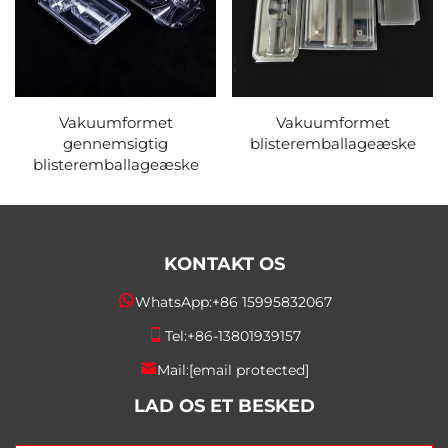
Vakuumformet
Vakuumformet
gennemsigtig
blisteremballageæske
blisteremballageæske
KONTAKT OS
WhatsApp:
+86 15995832067
Tel:
+86-13801939157
Mail:
[email protected]
LAD OS ET BESKED