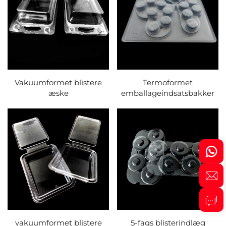
Vakuumformet blistere
Termoformet
æske
emballageindsatsbakker
vakuumformet blistere
5-fags blisterindlæg