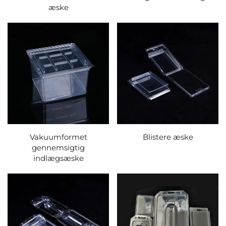
æske
Vakuumformet
Blistere æske
gennemsigtig
indlægsæske