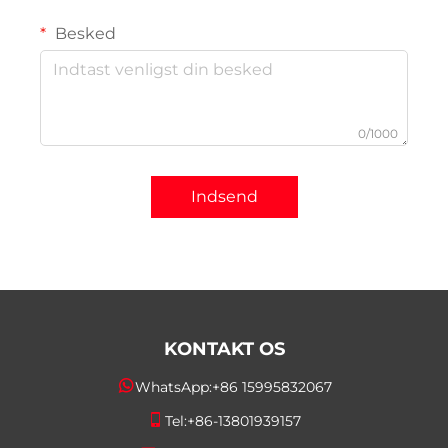
Besked
0/1000
Indsend
KONTAKT OS
WhatsApp:
+86 15995832067
Tel:
+86-13801939157