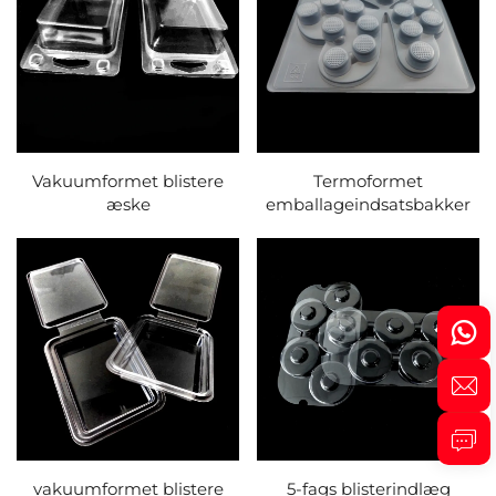
Vakuumformet blistere
Termoformet
æske
emballageindsatsbakker
vakuumformet blistere
5-fags blisterindlæg