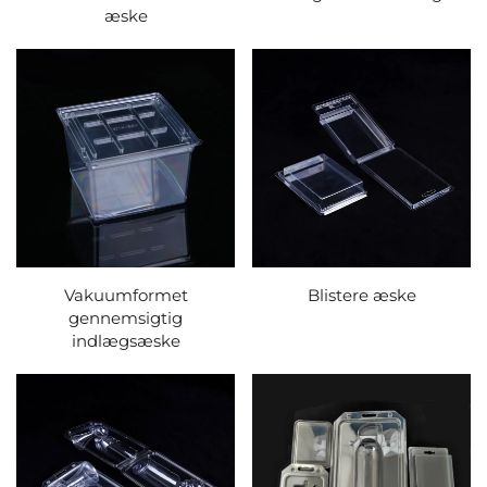
æske
Vakuumformet
Blistere æske
gennemsigtig
indlægsæske