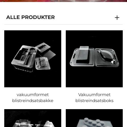
ALLE PRODUKTER
vakuumformet
Vakuumformet
blistreindsatsbakke
blistreindsatsboks