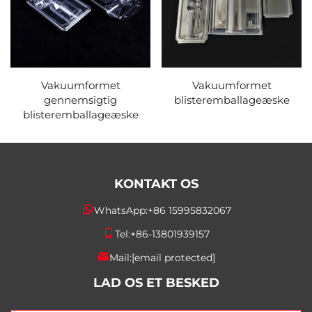
Vakuumformet
Vakuumformet
gennemsigtig
blisteremballageæske
blisteremballageæske
KONTAKT OS
WhatsApp:
+86 15995832067
Tel:
+86-13801939157
Mail:
[email protected]
LAD OS ET BESKED