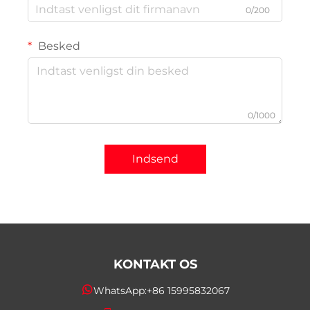
0/200
Besked
0/1000
Indsend
KONTAKT OS
WhatsApp:
+86 15995832067