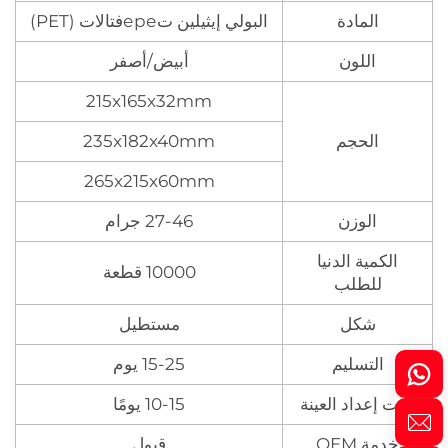
المادة
البولي إيثيلين تереفتالات (PET)
اللون
أبيض/أصفر
215x165x32mm
الحجم
235x182x40mm
265x215x60mm
الوزن
27-46 جرام
الكمية الدنيا
10000 قطعة
للطلب
شكل
مستطيل
التسليم
15-25 يوم
وقت إعداد العينة
10-15 يومًا
خدمة OEM
قبول