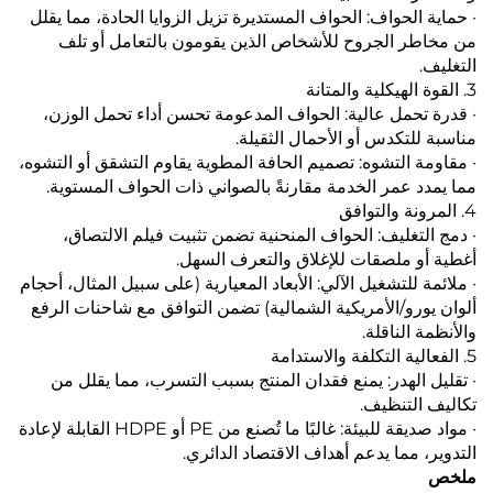
· حماية الحواف: الحواف المستديرة تزيل الزوايا الحادة، مما يقلل
من مخاطر الجروح للأشخاص الذين يقومون بالتعامل أو تلف
التغليف.
3. القوة الهيكلية والمتانة
· قدرة تحمل عالية: الحواف المدعومة تحسن أداء تحمل الوزن،
مناسبة للتكدس أو الأحمال الثقيلة.
· مقاومة التشوه: تصميم الحافة المطوية يقاوم التشقق أو التشوه،
مما يمدد عمر الخدمة مقارنةً بالصواني ذات الحواف المستوية.
4. المرونة والتوافق
· دمج التغليف: الحواف المنحنية تضمن تثبيت فيلم الالتصاق،
أغطية أو ملصقات للإغلاق والتعرف السهل.
· ملائمة للتشغيل الآلي: الأبعاد المعيارية (على سبيل المثال، أحجام
ألوان يورو/الأمريكية الشمالية) تضمن التوافق مع شاحنات الرفع
والأنظمة الناقلة.
5. الفعالية التكلفة والاستدامة
· تقليل الهدر: يمنع فقدان المنتج بسبب التسرب، مما يقلل من
تكاليف التنظيف.
· مواد صديقة للبيئة: غالبًا ما تُصنع من PE أو HDPE القابلة لإعادة
التدوير، مما يدعم أهداف الاقتصاد الدائري.
ملخص