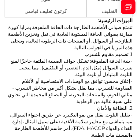
التغليف
كرتون تغليف قياسي
الميزات الرئيسية:
تتمتع صواني الأطعمة الطازجة ذات الحافة الملفوفة بمزايا كبيرة
مقارنة بصواني الحافة المستوية العادية في نقل وتخزين الأطعمة
الطازجة، أو السوائل، أو المنتجات ذات الرطوبة العالية، وتتجلى
هذه المزايا في الجوانب التالية:
1. تصميم مقاوم للتسرب
· بنية الحافة الملفوفة: تشكل حواف الصينية الملتفة حاجزًا لمنع
تسرب السوائل (مثل الدم، العصير، أو التكثيف)، مما يتجنب
التلوث المتبادل أو تلوث البيئة.
· إغلاق محسن: توافق مع الوسادات الامتصاصية أو الأفلام
المقاومة للتسرب، مما يقلل بشكل أكبر من مخاطر التسرب -
مثالي للحوم، والمنتجات البحرية، أو البضائع المجمدة التي تحتوي
على نسبة عالية من الرطوبة.
2. النظافة والأمان
· تقليل التلوث: يقلل من نمو البكتيريا عن طريق احتواء السوائل،
مما يتماشى مع معايير سلامة الأغذية (على سبيل المثال، إدارة
الغذاء والدواء FDA، HACCP). أمر حاسم للأطعمة الطازجة
والمستلزمات الطبية.