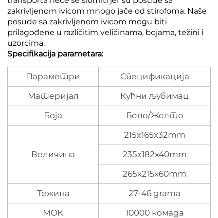
transporta neće se slomiti jer su posude sa
zakrivljenom ivicom mnogo jače od stirofoma. Naše
posude sa zakrivljenom ivicom mogu biti
prilagođene u različitim veličinama, bojama, težini i
uzorcima.
Specifikacija parametara:
Параметри
Спецификација
Материјал
Кућни љубимац
Боја
Бело/Желто
215x165x32mm
Величина
235x182x40mm
265x215x60mm
Тежина
27-46 grama
МОК
10000 комада