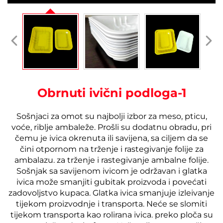
Obrnuti ivični podloga-1
Sošnjaci za omot su najbolji izbor za meso, pticu,
voće, riblje ambaleže. Prošli su dodatnu obradu, pri
čemu je ivica okrenuta ili savijena, sa ciljem da se
čini otpornom na trženje i rastegivanje folije za
ambalazu.
za trženje i rastegivanje ambalne folije.
Sošnjak sa savijenom ivicom je održavan i glatka
ivica može smanjiti gubitak proizvoda i povećati
zadovoljstvo kupaca.
Glatka ivica smanjuje izleivanje
tijekom proizvodnje i transporta. Neće se slomiti
tijekom transporta kao rolirana ivica.
preko ploča su