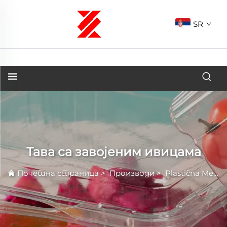
SR
Тава са завојеним ивицама
Почетна страница
>
Производи
>
Plastična Meso Tabela