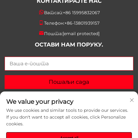
КОНТАКТИРАЈТЕ НАС
Ватсап:
+86 15995832067
Телефон:
+86-13801939157
Пошта:
[email protected]
ОСТАВИ НАМ ПОРУКУ.
Пошаљи сада
We value your privacy
We use cookies and similar tools to provide our services.
If you don't want to accept all cookies, click Personalize
Ауторско право © 2026 Сузхоу Јунлеи Пакеринг
cookies.
Материалс Цо, Лтд. Сва права су задржана.
Политике приватности
Accept all