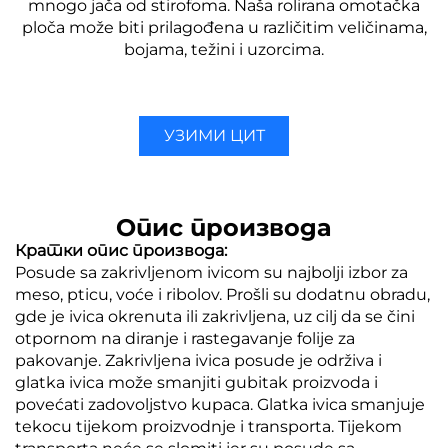
mnogo jača od stirofoma.
Naša rolirana omotačka
ploča može biti prilagođena u različitim veličinama,
bojama, težini i uzorcima.
УЗИМИ ЦИТ
Опис производа
Кратки опис производа:
Posude sa zakrivljenom ivicom su najbolji izbor za
meso, pticu, voće i ribolov. Prošli su dodatnu obradu,
gde je ivica okrenuta ili zakrivljena, uz cilj da se čini
otpornom na diranje i rastegavanje folije za
pakovanje. Zakrivljena ivica posude je održiva i
glatka ivica može smanjiti gubitak proizvoda i
povećati zadovoljstvo kupaca. Glatka ivica smanjuje
tekocu tijekom proizvodnje i transporta. Tijekom