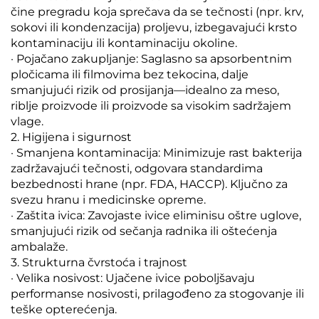
čine pregradu koja sprečava da se tečnosti (npr. krv,
sokovi ili kondenzacija) proljevu, izbegavajući krsto
kontaminaciju ili kontaminaciju okoline.
· Pojačano zakupljanje: Saglasno sa apsorbentnim
pločicama ili filmovima bez tekocina, dalje
smanjujući rizik od prosijanja—idealno za meso,
riblje proizvode ili proizvode sa visokim sadržajem
vlage.
2. Higijena i sigurnost
· Smanjena kontaminacija: Minimizuje rast bakterija
zadržavajući tečnosti, odgovara standardima
bezbednosti hrane (npr. FDA, HACCP). Ključno za
svezu hranu i medicinske opreme.
· Zaštita ivica: Zavojaste ivice eliminisu oštre uglove,
smanjujući rizik od sečanja radnika ili oštećenja
ambalaže.
3. Strukturna čvrstoća i trajnost
· Velika nosivost: Ujačene ivice poboljšavaju
performanse nosivosti, prilagođeno za stogovanje ili
teške opterećenja.