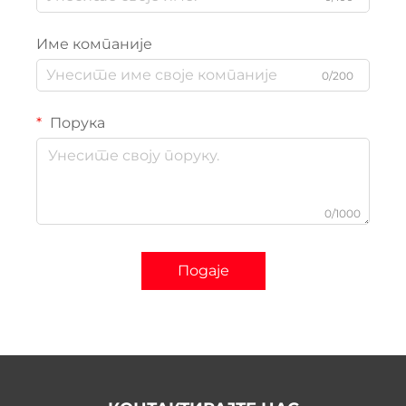
Име компаније
0/200
Порука
0/1000
Подаје