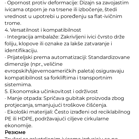
· Opornost protiv deformacije: Dizajn sa zavojastim
ivicama otporn je na trsene ili izbočenje, štedi
vrednost u upotrebi u poređenju sa flat-ivičnim
trome.
4. Versatilnost i kompatibilnost
· Integracija ambalaže: Zakrivljeni ivici čvrsto drže
foliju, klopove ili oznake za lakše zatvaranje i
identifikaciju.
· Prijateljski prema automatizaciji: Standardizovane
dimenzije (npr., veličine
evropskih/sjevernoameričkih paleta) osiguravaju
kompatibilnost sa forkliftima i transportnim
sistemima.
5. Ekonomska učinkovitost i održivost
· Manje otpada: Spričava gubitak proizvoda zbog
protjecanja, smanjujući troškove čišćenja.
· Ekološki materijali: Često izrađeni od reciklabilnog
PE ili HDPE, podržavajući ciljeve cirkularne
ekonomije.
Резюме