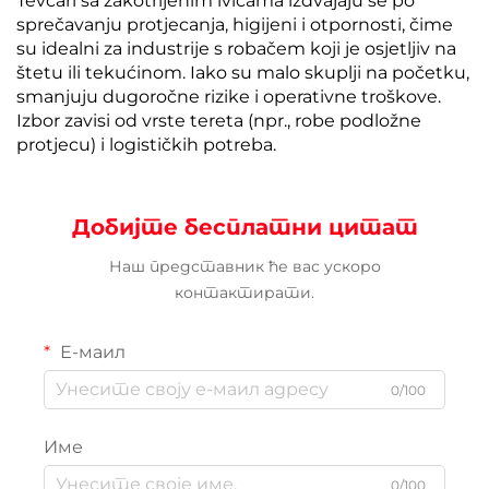
Tevčari sa zakotrljenim ivicama izdvajaju se po
sprečavanju protjecanja, higijeni i otpornosti, čime
su idealni za industrije s robačem koji je osjetljiv na
štetu ili tekućinom. Iako su malo skuplji na početku,
smanjuju dugoročne rizike i operativne troškove.
Izbor zavisi od vrste tereta (npr., robe podložne
protjecu) i logističkih potreba.
Добијте бесплатни цитат
Наш представник ће вас ускоро
контактирати.
Е-маил
0/100
Име
0/100