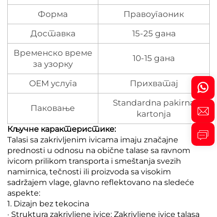
Форма
Правоугаоник
Доставка
15-25 дана
Временско време
10-15 дана
за узорку
ОЕМ услуга
Прихватај
Standardna pakirna
Паковање
kartonja
Кључне карактеристике:
Talasi sa zakrivljenim ivicama imaju značajne
prednosti u odnosu na obične talase sa ravnom
ivicom prilikom transporta i smeštanja svezih
namirnica, tečnosti ili proizvoda sa visokim
sadržajem vlage, glavno reflektovano na sledeće
aspekte:
1. Dizajn bez tekocina
· Struktura zakrivljene ivice: Zakrivljene ivice talasa