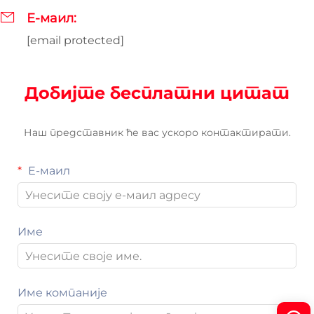
Е-маил:
[email protected]
Добијте бесплатни цитат
Наш представник ће вас ускоро контактирати.
Е-маил
Име
Име компаније