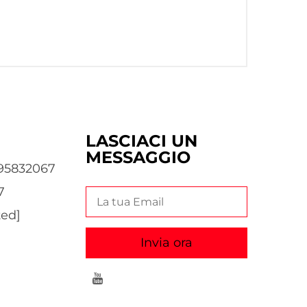
LASCIACI UN
MESSAGGIO
995832067
7
ted]
Invia ora