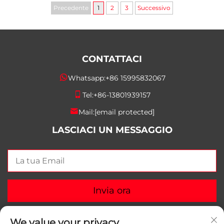
Precedente
1
2
3
Successivo
CONTATTACI
Whatsapp:
+86 15995832067
Tel:
+86-13801939157
Mail:
[email protected]
LASCIACI UN MESSAGGIO
Invia ora
We value your privacy