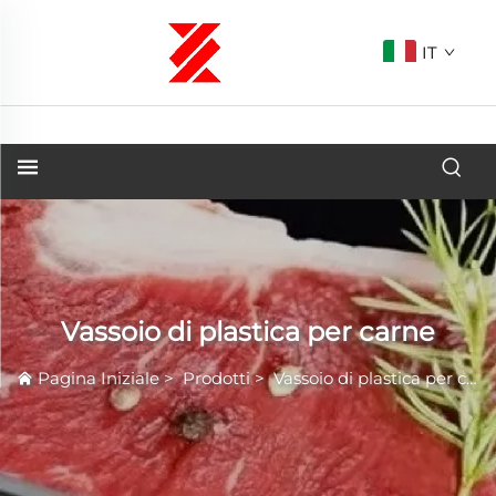
IT
Vassoio di plastica per carne
Pagina Iniziale
>
Prodotti
>
Vassoio di plastica per carne