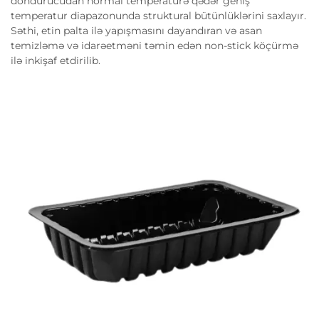
dondurucudan normal temperaturə qədər geniş
temperatur diapazonunda struktural bütünlüklərini saxlayır.
Səthi, etin palta ilə yapışmasını dayandıran və asan
temizləmə və idarəetməni təmin edən non-stick köçürmə
ilə inkişaf etdirilib.