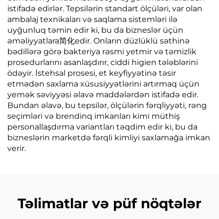
istifadə edirlər. Tepsilərin standart ölçüləri, var olan
ambalaj texnikaları və saqlama sistemləri ilə
uyğunluq təmin edir ki, bu da bizneslər üçün
əməliyyatlara简化edir. Onların düzlüklü səthinə
bədillərə görə bakteriya rəsmi yetmir və təmizlik
prosedurlarını asanlaşdırır, ciddi higien tələblərini
ödəyir. İstehsal prosesi, et keyfiyyətinə təsir
etmədən saxlama xüsusiyyətlərini artırmaq üçün
yemək səviyyəsi əlavə maddələrdən istifadə edir.
Bundan əlavə, bu tepsilər, ölçülərin fərqliyyəti, rəng
seçimləri və brendinq imkanları kimi müthiş
personallaşdırma variantları təqdim edir ki, bu da
bizneslərin marketdə fərqli kimliyi saxlamağa imkan
verir.
Təlimatlar və püf nöqtələr