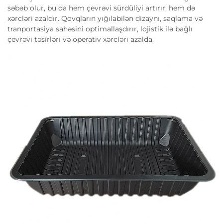
səbəb olur, bu da hem çevrəvi sürdüliyi artırır, hem də
xərcləri azaldır. Qovqların yığılabilən dizaynı, saqlama və
tranportasiya sahəsini optimallaşdırır, lojistik ilə bağlı
çevrəvi təsirləri və operativ xərcləri azalda.