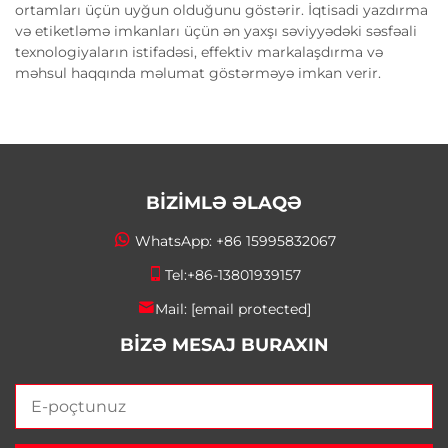
ortamları üçün uyğun olduğunu göstərir. İqtisadi yazdırma
və etiketləmə imkanları üçün ən yaxşı səviyyədəki səsfəali
texnologiyaların istifadəsi, effektiv markalaşdırma və
məhsul haqqında məlumat göstərməyə imkan verir.
BİZİMLƏ ƏLAQƏ
WhatsApp:
+86 15995832067
Tel:
+86-13801939157
Mail:
[email protected]
BIZƏ MESAJ BURAXIN