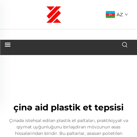
AZ
çinə aid plastik et tepsisi
Çinədə istehsal edilən plastik et paltaları, praktikiyyət və
qiymət uyğunluğunu birləşdirən mövzunun əsas
hissələrindən biridir. Bu paltarlar, əsasən polietilen