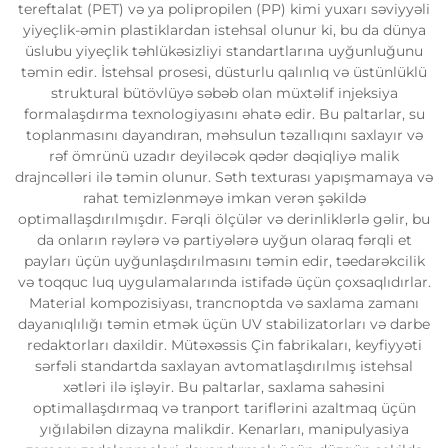
tereftalat (PET) və ya polipropilen (PP) kimi yuxarı səviyyəli
yiyeçlik-əmin plastiklardan istehsal olunur ki, bu da dünya
üslubu yiyeçlik təhlükəsizliyi standartlarına uyğunluğunu
təmin edir. İstehsal prosesi, düsturlu qalınlıq və üstünlüklü
struktural bütövlüyə səbəb olan müxtəlif injeksiya
formalaşdırma texnologiyasını əhatə edir. Bu paltarlar, su
toplanmasını dayandıran, məhsulun təzallıqını saxlayır və
rəf ömrünü uzadır deyiləcək qədər dəqiqliyə malik
drajncəlləri ilə təmin olunur. Səth texturası yapışmamaya və
rahat temizlənməyə imkan verən şəkildə
optimallaşdırılmışdır. Fərqli ölçülər və derinliklərlə gəlir, bu
da onların rəylərə və partiyələrə uyğun olaraq fərqli et
payları üçün uyğunlaşdırılmasını təmin edir, təedarəkcilik
və toqquc luq uygulamalarında istifadə üçün çoxsaqlıdırlar.
Material kompozisiyası, tranспорtda və saxlama zamanı
dayanıqlılığı təmin etmək üçün UV stabilizatorları və darbe
redaktorları daxildir. Mütəxəssis Çin fabrikaları, keyfiyyəti
sərfəli standartda saxlayan avtomatlaşdırılmış istehsal
xətləri ilə işləyir. Bu paltarlar, saxlama sahəsini
optimallaşdırmaq və tranport tariflərini azaltmaq üçün
yığılabilən dizayna malikdir. Kenarları, manipulyasiya