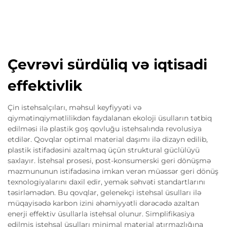
Çevrəvi sürdüliq və iqtisadi
effektivlik
Çin istehsalçıları, məhsul keyfiyyəti və
qiymətinqiymətlilikdən faydalanan ekoloji üsulların tətbiq
edilməsi ilə plastik goş qovluğu istehsalında revolusiya
etdilər. Qovqlar optimal material daşımı ilə dizayn edilib,
plastik istifadəsini azaltmaq üçün struktural güclülüyü
saxlayır. İstehsal prosesi, post-konsumerski geri dönüşmə
məzmununun istifadəsinə imkan verən müəssər geri dönüş
texnologiyalarını daxil edir, yemək səhvəti standartlarını
təsirləmədən. Bu qovqlar, gelenekçi istehsal üsulları ilə
müqayisədə karbon izini əhəmiyyətli dərəcədə azaltan
enerji effektiv üsullarla istehsal olunur. Simplifikasiya
edilmiş istehsal üsulları minimal material atırmazlığına