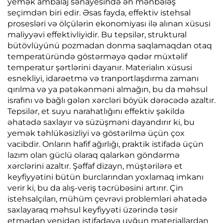
yemək ambalaj sənayesində ən mənbələş
seçimdən biri edir. Əsas fayda, effektiv istehsal
prosesləri və ölçülərin ekonomiyası ilə alınan xüsusi
maliyyəvi effektivliyidir. Bu tepsilər, struktural
bütövlüyünü pozmadan donma saqlamaqdan otaq
temperatüründə göstərməyə qədər müxtəlif
temperatur şərtlərini dayanır. Materialın xüsusi
esnekliyi, idarəetmə və tranportlaşdırma zamanı
qırılma və ya pətəkənməni almağın, bu da məhsul
israfını və bağlı gələn xərcləri böyük dərəcədə azaltır.
Tepsilər, et suyu narahatlığını effektiv şəkildə
əhatədə saxlayır və süzüşməni dayandırır ki, bu
yemək təhlükəsizliyi və göstərilmə üçün çox
vacibdir. Onların hafif ağırlığı, praktik istifadə üçün
lazım olan güclü olaraq qalarkən göndərmə
xərclərini azaltır. Şəffaf dizayn, müştərilərə et
keyfiyyətini bütün burclarından yoxlamaq imkanı
verir ki, bu da alış-veriş təcrübəsini artırır. Çin
istehsalçıları, mühüm çevrəvi problemləri əhatədə
saxlayaraq məhsul keyfiyyəti üzərində təsir
etmədən yenidən istifadəyə uyğun materiallardan