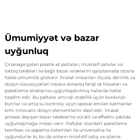
Ümumiyyət və bazar
uyğunluq
Çinənəgə gələn plastik et paltaları, müxtəlif səhvlər və
tətbiq tələbləri ilə bağlı bazar istəklərini qarşılamada istisna
halda ümumilik göstərir. İmalat imkanları ölçülə, derinlik və
dizayn xüsusiyyətləri nəzərə alınaraq fərqli et hissələri və
paketləmə istəklərinə uyğunlaşdırılmış hallarda həllər
təqdim edir. Bu paltalar artırıqlı stabillik üçün buraxılışlı
burclar və artıq su kontroly üçün spesial emilən katmanlar
kimi innovativ dizayn elementlərini daxil edir. İmalat
prosesi dəyişən bazar tələblərinə sürətli və effektiv şəkildə
uyğunlaşmağa imkan verir. Paltalar standart paketləmə
texnikası və qapama sistemləri ilə universallıq ilə
uyğundurlar ki, bu da onların müxtəlif satış və işləmə