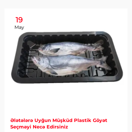
19
May
Ələtələrə Uyğun Müşküd Plastik Göyət
Seçməyi Necə Edirsiniz