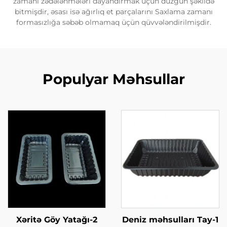
zamanı zədələnmələri dayandırmak üçün düzgün şəkildə
bitmişdir, əsası isə ağırlıq et parçalarını Saxlama zamanı
formasızlığa səbəb olmamaq üçün qüvvələndirilmişdir.
Populyar Məhsullar
Xəritə Göy Yatağı-2
Deniz məhsulları Tay-1