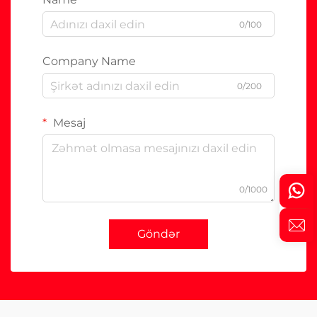
0/100
Company Name
0/200
Mesaj
0/1000
Göndər