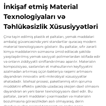
İnkişaf etmiş Material
Texnologiyaları və
Təhlükəsizlik Xüsusiyyətləri
Çinə təyin edilmiş plastik et paltaları, yemək maddələri
ambalaj güvəncəsində yeni standartlar quracaq modern
material texnologiyasını göstərir. Bu paltalar, sıfır zərərli
kimya maddələrinin sızmasına ümid ediləcək şəkildə
yaxşılaşdırılmış yemək səviyyəli polimerlərdən istifadə edir
və onların ziddiyyətli siniflandırılması aparılır. Materialın
kompozisiyası, saxlanılan et məhsullarının keyfiyyətini
azalmadan artırmaq üçün bakteriya rəqəmi artmasını
dayandıran innovativ anti-mikrobiyal xüsusiyyətlər
əhatədədir. İstehsal prosesi, paketlənmiş etin qoruma
müddətini effektiv şəkildə uzadacaq oksijen daxil olmasını
dayandıran ən yeni barer texnologiyasını daxil edir. Bu
paltalar, zərərli maddələri çıxarmaadan və materialın
bozulmasına görəsizlikdən asılı olmayaraq, derin