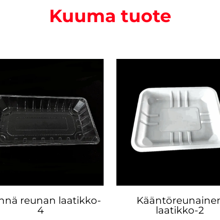
Kuuma tuote
nnä reunan laatikko-
Kääntöreunaine
4
laatikko-2