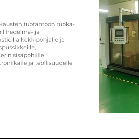
akkausten tuotantoon ruoka-
ell hedelmä- ja
ticilla kekkipohjalle ja
spussikkeille,
erin sisäpohjille
roniikalle ja teollisuudelle