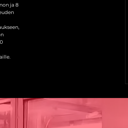
non ja 8
peuden
aukseen,
on
00
ille.