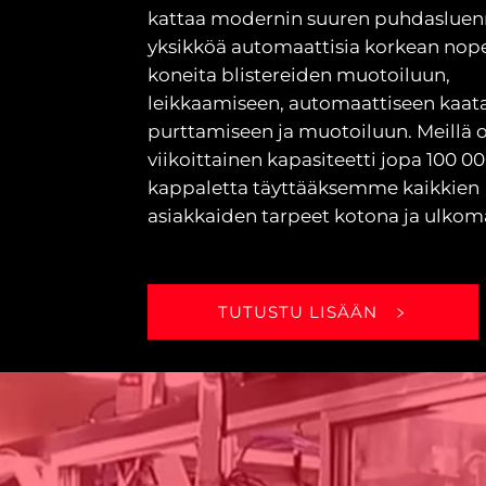
kattaa modernin suuren puhdasluen
yksikköä automaattisia korkean no
koneita blistereiden muotoiluun,
leikkaamiseen, automaattiseen kaat
purttamiseen ja muotoiluun. Meillä 
viikoittainen kapasiteetti jopa 100 0
kappaletta täyttääksemme kaikkien
asiakkaiden tarpeet kotona ja ulkoma
TUTUSTU LISÄÄN