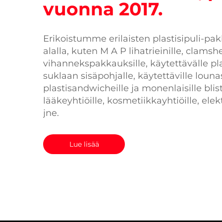
vuonna 2017.
Erikoistumme erilaisten plastisipuli-p
alalla, kuten M A P lihatrieinille, clamsh
vihannekspakkauksille, käytettävälle plas
suklaan sisäpohjalle, käytettäville louna
plastisandwicheille ja monenlaisille blist
lääkeyhtiöille, kosmetiikkayhtiöille, elekt
jne.
Lue lisää