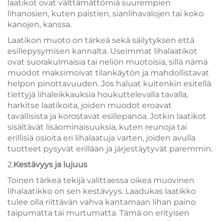
laatikot ovat välttämättömiä suurempien
lihanosien, kuten paistien, sianlihavalojen tai koko
kanojen, kanssa.
Laatikon muoto on tärkeä sekä säilytyksen että
esillepysymisen kannalta. Useimmat lihalaatikot
ovat suorakulmaisia tai neliön muotoisia, sillä nämä
muodot maksimoivat tilankäytön ja mahdollistavat
helpon pinottavuuden. Jos haluat kuitenkin esitellä
tiettyjä lihaleikkauksia houkuttelevalla tavalla,
harkitse laatikoita, joiden muodot eroavat
tavallisista ja korostavat esillepanoa. Jotkin laatikot
sisältävät lisäominaisuuksia, kuten reunoja tai
erillisiä osioita eri lihalaatuja varten, joiden avulla
tuotteet pysyvät erillään ja järjestäytyvät paremmin.
2.
Kestävyys ja lujuus
Toinen tärkeä tekijä valittaessa oikea muovinen
lihalaatikko on sen kestävyys. Laadukas laatikko
tulee olla riittävän vahva kantamaan lihan paino
taipumatta tai murtumatta. Tämä on erityisen