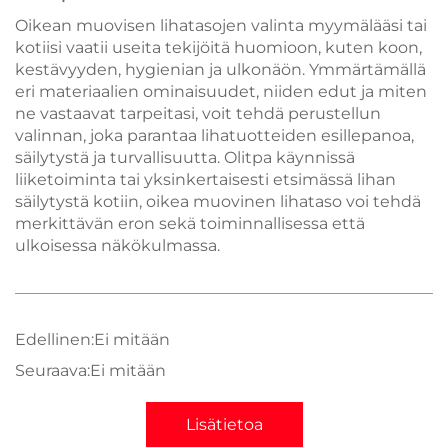
Oikean muovisen lihatasojen valinta myymälääsi tai
kotiisi vaatii useita tekijöitä huomioon, kuten koon,
kestävyyden, hygienian ja ulkonäön. Ymmärtämällä
eri materiaalien ominaisuudet, niiden edut ja miten
ne vastaavat tarpeitasi, voit tehdä perustellun
valinnan, joka parantaa lihatuotteiden esillepanoa,
säilytystä ja turvallisuutta. Olitpa käynnissä
liiketoiminta tai yksinkertaisesti etsimässä lihan
säilytystä kotiin, oikea muovinen lihataso voi tehdä
merkittävän eron sekä toiminnallisessa että
ulkoisessa näkökulmassa.
Edellinen:
Ei mitään
Seuraava:
Ei mitään
Lisätietoa