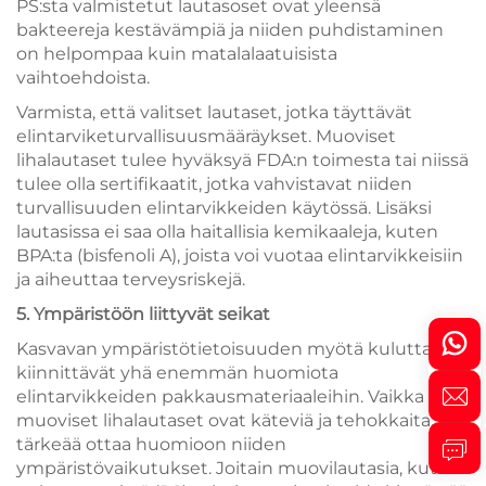
PS:sta valmistetut lautasoset ovat yleensä
bakteereja kestävämpiä ja niiden puhdistaminen
on helpompaa kuin matalalaatuisista
vaihtoehdoista.
Varmista, että valitset lautaset, jotka täyttävät
elintarviketurvallisuusmääräykset. Muoviset
lihalautaset tulee hyväksyä FDA:n toimesta tai niissä
tulee olla sertifikaatit, jotka vahvistavat niiden
turvallisuuden elintarvikkeiden käytössä. Lisäksi
lautasissa ei saa olla haitallisia kemikaaleja, kuten
BPA:ta (bisfenoli A), joista voi vuotaa elintarvikkeisiin
ja aiheuttaa terveysriskejä.
5. Ympäristöön liittyvät seikat
Kasvavan ympäristötietoisuuden myötä kuluttajat
kiinnittävät yhä enemmän huomiota
elintarvikkeiden pakkausmateriaaleihin. Vaikka
muoviset lihalautaset ovat käteviä ja tehokkaita, on
tärkeää ottaa huomioon niiden
ympäristövaikutukset. Joitain muovilautasia, kuten