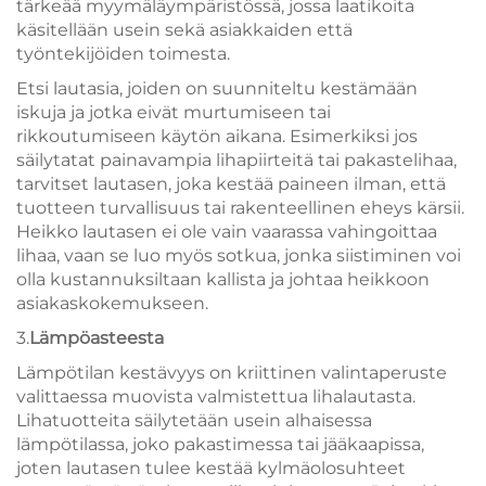
tärkeää myymäläympäristössä, jossa laatikoita
käsitellään usein sekä asiakkaiden että
työntekijöiden toimesta.
Etsi lautasia, joiden on suunniteltu kestämään
iskuja ja jotka eivät murtumiseen tai
rikkoutumiseen käytön aikana. Esimerkiksi jos
säilytatat painavampia lihapiirteitä tai pakastelihaa,
tarvitset lautasen, joka kestää paineen ilman, että
tuotteen turvallisuus tai rakenteellinen eheys kärsii.
Heikko lautasen ei ole vain vaarassa vahingoittaa
lihaa, vaan se luo myös sotkua, jonka siistiminen voi
olla kustannuksiltaan kallista ja johtaa heikkoon
asiakaskokemukseen.
3.
Lämpöasteesta
Lämpötilan kestävyys on kriittinen valintaperuste
valittaessa muovista valmistettua lihalautasta.
Lihatuotteita säilytetään usein alhaisessa
lämpötilassa, joko pakastimessa tai jääkaapissa,
joten lautasen tulee kestää kylmäolosuhteet