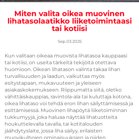
Miten valita oikea muovinen
lihatasolaatikko liiketoimintaasi
tai kotiisi
Sep.03.2025
Kun valitaan oikeaa muovista lihatasoa kauppaasi
tai kotiisi, on useita tärkeitä tekijöitä otettava
huomioon. Oikean lihatason valinta takaa lihan
turvallisuuden ja laadun, vaikuttaa myös
esitystapaan, mukavuuteen ja yleiseen
asiakaskokemukseen. Riippumatta siitä, oletko
vähittäiskauppias, ravintola-ala tai kuluttaja kotona,
oikea lihataso voi tehdä eron lihan säilyttämisessä ja
esittämisessä.
Muovinen lihapöytä
liiketoiminnan
tukkumyyjä, joka haluaa näyttää lihatuotteita
houkuttelevalla tavalla, tai kotitalouden
jäähdytyslaite, jossa liha säilyy, erilaisten
muovikulhojen ominaisuuksien ja niiden