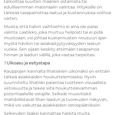
tarkoittaa suurten määrien ostamista tai
edullisemman materiaalin valintaa. Yrityksille on
tärkeää tasapainottaa laatua ja kustannuksia voittoa
varten.
Muista, että halvin vaihtoehto ei aina ole paras
valinta. Laatikko, joka murtuu helposti tai ei pidä
muotoaan, voi johtaa kustannusten nousuun ajan
myötä hävikin tai asiakastyytyväisyyden laskun
vuoksi. Sen sijaan keskity etsimään tasapainoa
hinnan ja laadun välillä, joka vastaa tarpeitasi.
7.
Ulkoasu ja esitystapa
Kauppojen kannalta lihatiskien ulkonäkö on erittäin
tärkeä asiakkaiden houkuttelemiseksi. Hyvin
suunniteltu lihatiski parantaa tuotteen visuaalista
vetoisuutta ja tekee siitä houkuttelevamman
potentiaalisille ostajille. Selkeät muovitiskit
mahdollistavat lihan laadun ja tuoreuden näkyvän,
mikä voi vaikuttaa asiakkaiden ostospäätöksiin.
Selkeyden lisäksi kannattaa harkita muita