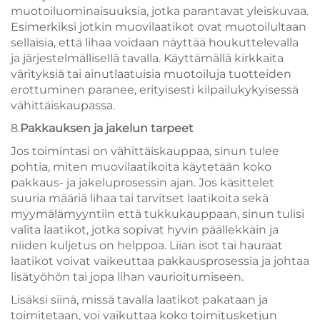
muotoiluominaisuuksia, jotka parantavat yleiskuvaa.
Esimerkiksi jotkin muovilaatikot ovat muotoilultaan
sellaisia, että lihaa voidaan näyttää houkuttelevalla
ja järjestelmällisellä tavalla. Käyttämällä kirkkaita
värityksiä tai ainutlaatuisia muotoiluja tuotteiden
erottuminen paranee, erityisesti kilpailukykyisessä
vähittäiskaupassa.
8.
Pakkauksen ja jakelun tarpeet
Jos toimintasi on vähittäiskauppaa, sinun tulee
pohtia, miten muovilaatikoita käytetään koko
pakkaus- ja jakeluprosessin ajan. Jos käsittelet
suuria määriä lihaa tai tarvitset laatikoita sekä
myymälämyyntiin että tukkukauppaan, sinun tulisi
valita laatikot, jotka sopivat hyvin päällekkäin ja
niiden kuljetus on helppoa. Liian isot tai hauraat
laatikot voivat vaikeuttaa pakkausprosessia ja johtaa
lisätyöhön tai jopa lihan vaurioitumiseen.
Lisäksi siinä, missä tavalla laatikot pakataan ja
toimitetaan, voi vaikuttaa koko toimitusketjun