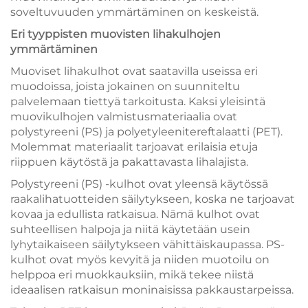
soveltuvuuden ymmärtäminen on keskeistä.
Eri tyyppisten muovisten lihakulhojen
ymmärtäminen
Muoviset lihakulhot ovat saatavilla useissa eri
muodoissa, joista jokainen on suunniteltu
palvelemaan tiettyä tarkoitusta. Kaksi yleisintä
muovikulhojen valmistusmateriaalia ovat
polystyreeni (PS) ja polyetyleenitereftalaatti (PET).
Molemmat materiaalit tarjoavat erilaisia etuja
riippuen käytöstä ja pakattavasta lihalajista.
Polystyreeni (PS) -kulhot ovat yleensä käytössä
raakalihatuotteiden säilytykseen, koska ne tarjoavat
kovaa ja edullista ratkaisua. Nämä kulhot ovat
suhteellisen halpoja ja niitä käytetään usein
lyhytaikaiseen säilytykseen vähittäiskaupassa. PS-
kulhot ovat myös kevyitä ja niiden muotoilu on
helppoa eri muokkauksiin, mikä tekee niistä
ideaalisen ratkaisun moninaisissa pakkaustarpeissa.