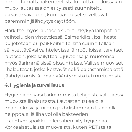
menettämättä rakenteellista lujuuttaan. Joissakin
muovilautasissa on erityisesti suunniteltu
pakastekäyttöön, kun taas toiset soveltuvat
paremmin jäähdytyskäyttöön.
Harkitse myös lautasen suorituskykyä lämpötilan
vaihteluiden yhteydessä. Esimerkiksi, jos lihasta
kuljetetaan eri paikkoihin tai sitä suunnitellaan
säilytettäväksi vaihtelevissa lämpötiloissa, tarvitset
lautasen, joka säilyttää lujuutensa ja muotonsa
myös äärimmäisissä olosuhteissa. Valitse muoviset
lihalautaset, jotka kestävät sekä pakastamista että
jäähdyttämistä ilman vääntymistä tai murtumista.
4. Hygienia ja turvallisuus
Hygienia on yksi tärkeimmistä tekijöistä valittaessa
muovista lihalautasta. Lautasten tulee olla
epähuokosia ja niiden puhdistaminen tulee olla
helppoa, sillä liha voi olla bakteerien
lisääntymispaikka, ellei siihen liity hygieniaa.
Korkealaatuisista muoveista, kuten PET:sta tai