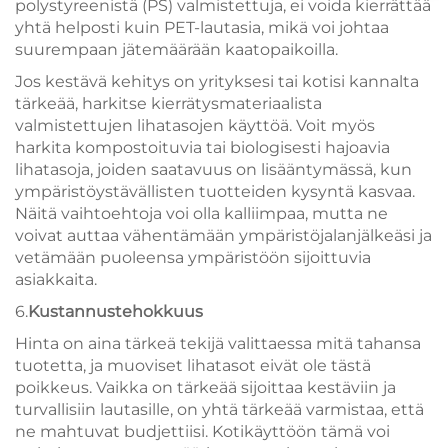
polystyreenistä (PS) valmistettuja, ei voida kierrättää
yhtä helposti kuin PET-lautasia, mikä voi johtaa
suurempaan jätemäärään kaatopaikoilla.
Jos kestävä kehitys on yrityksesi tai kotisi kannalta
tärkeää, harkitse kierrätysmateriaalista
valmistettujen lihatasojen käyttöä. Voit myös
harkita kompostoituvia tai biologisesti hajoavia
lihatasoja, joiden saatavuus on lisääntymässä, kun
ympäristöystävällisten tuotteiden kysyntä kasvaa.
Näitä vaihtoehtoja voi olla kalliimpaa, mutta ne
voivat auttaa vähentämään ympäristöjalanjälkeäsi ja
vetämään puoleensa ympäristöön sijoittuvia
asiakkaita.
6.
Kustannustehokkuus
Hinta on aina tärkeä tekijä valittaessa mitä tahansa
tuotetta, ja muoviset lihatasot eivät ole tästä
poikkeus. Vaikka on tärkeää sijoittaa kestäviin ja
turvallisiin lautasille, on yhtä tärkeää varmistaa, että
ne mahtuvat budjettiisi. Kotikäyttöön tämä voi