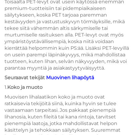
Toisaalta PET-levyt ovat usein käytössä enemmän
premium-tuotteisiin tai pidempiaikaiseen
säilytykseen, koska PET tarjoaa paremman
kestävyyden ja vastustuskyvyn törmäyksille, mikä
tekee siitä vähemmän altis särkymiselle tai
murtumiselle rasituksen alla. PET-levyt ovat myös
ympäristöystävällisempiä, koska niitä voidaan
kierrättää helpommin kuin PS:ää. Lisäksi PET-levyillä
on usein parempi läpinäkyvyys, mikä mahdollistaa
tuotteen, kuten lihan, selvän näkyvyyden, mikä voi
parantaa myyntiä ja asiakastyytyväisyyttä.
Seuraavat tekijät
Muovinen lihapöytä
1.
Koko ja muoto
Muovisen lihalaatikon koko ja muoto ovat
ratkaisevia tekijöitä siinä, kuinka hyvin se tulee
vastaamaan tarpeitasi. Jos pakkaat pienempiä
lihanosia, kuten fileitä tai kana rintoja, tarvitset
pienempiä laatoja, jotka mahdollistavat helpon
käsittelyn ja tehokkaan säilytyksen. Suuremmat