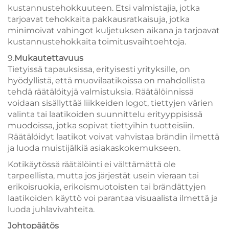
kustannustehokkuuteen. Etsi valmistajia, jotka
tarjoavat tehokkaita pakkausratkaisuja, jotka
minimoivat vahingot kuljetuksen aikana ja tarjoavat
kustannustehokkaita toimitusvaihtoehtoja.
9.
Mukautettavuus
Tietyissä tapauksissa, erityisesti yrityksille, on
hyödyllistä, että muovilaatikoissa on mahdollista
tehdä räätälöityjä valmistuksia. Räätälöinnissä
voidaan sisällyttää liikkeiden logot, tiettyjen värien
valinta tai laatikoiden suunnittelu erityyppisissä
muodoissa, jotka sopivat tiettyihin tuotteisiin.
Räätälöidyt laatikot voivat vahvistaa brändin ilmettä
ja luoda muistijälkiä asiakaskokemukseen.
Kotikäytössä räätälöinti ei välttämättä ole
tarpeellista, mutta jos järjestät usein vieraan tai
erikoisruokia, erikoismuotoisten tai brändättyjen
laatikoiden käyttö voi parantaa visuaalista ilmettä ja
luoda juhlavivahteita.
Johtopäätös