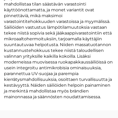
mahdollistaa tilan säästävän varastointi
käyttöönottamatta, ja monet variantit ovat
pinnettäviä, mikä maksimoi
varastointitehokkuuden varastoissa ja myymälissä.
Säiliöiden vastustus lämpötilamuutoksia vastaan
tekee niistä sopivia sekä jääkaappivarastointiin että
mikroaaltohermoituksiin, tarjoamalla käyttäjiin
suuntautuvaa helpotusta. Niiden massatuotannon
kustannustehokkuus tekee niistä taloudellisen
valinnan yrityksille kaikilla kokoilla. Lisäksi
moderneissa muovisessa ruokapakkaussäiliöissä on
usein integroitu antimikrobisia ominaisuuksia,
parannettua UV-suojaa ja parempia
kierrätysmahdollisuuksia, osoittaen turvallisuutta ja
kestävyyttä. Näiden säiliöiden helpoin painaminen
ja merkintä mahdollistaa myös brändien
mainonnassa ja säännösten noudattamisessa.