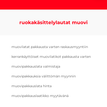
ruokakäsittelylautat muovi
muovilatat pakkausta varten raskausmyyntiin
kerrankäyttöiset muovilatikot pakkausta varten
muovipakkauslata valmistaja
muovipakkauksia välittömän myynnin
muovipakkauslata hinta
muovipakkauslaatikko myytävänä