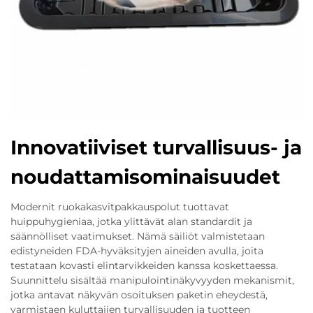
Innovatiiviset turvallisuus- ja
noudattamisominaisuudet
Modernit ruokakasvitpakkauspolut tuottavat
huippuhygieniaa, jotka ylittävät alan standardit ja
säännölliset vaatimukset. Nämä säiliöt valmistetaan
edistyneiden FDA-hyväksityjen aineiden avulla, joita
testataan kovasti elintarvikkeiden kanssa koskettaessa.
Suunnittelu sisältää manipulointinäkyvyyden mekanismit,
jotka antavat näkyvän osoituksen paketin eheydestä,
varmistaen kuluttajien turvallisuuden ja tuotteen