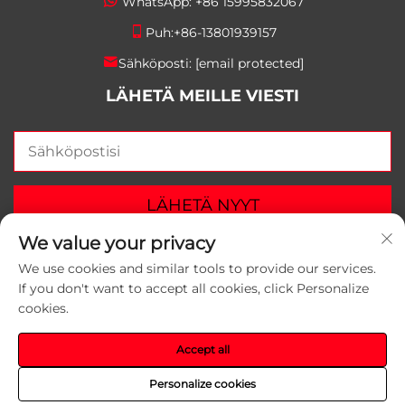
WhatsApp:
+86 15995832067
Puh:
+86-13801939157
Sähköposti:
[email protected]
LÄHETÄ MEILLE VIESTI
LÄHETÄ NYYT
We value your privacy
We use cookies and similar tools to provide our services.
If you don't want to accept all cookies, click Personalize
cookies.
Copyright © 2025 Suzhou Yunlei Packaging Materials
Co., Ltd. Kaikki oikeudet varattuina.
Tietosuojakäytäntö
Accept all
Personalize cookies