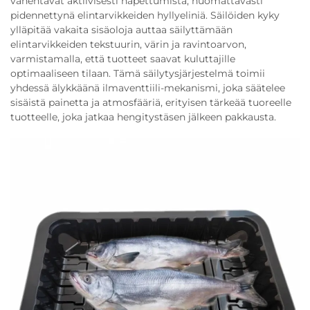
vähentävät aktiivisesti hapettumista, huomattavasti
pidennettynä elintarvikkeiden hyllyeliniä. Säilöiden kyky
ylläpitää vakaita sisäoloja auttaa säilyttämään
elintarvikkeiden tekstuurin, värin ja ravintoarvon,
varmistamalla, että tuotteet saavat kuluttajille
optimaaliseen tilaan. Tämä säilytysjärjestelmä toimii
yhdessä älykkäänä ilmaventtiili-mekanismi, joka säätelee
sisäistä painetta ja atmosfääriä, erityisen tärkeää tuoreelle
tuotteelle, joka jatkaa hengitystäsen jälkeen pakkausta.