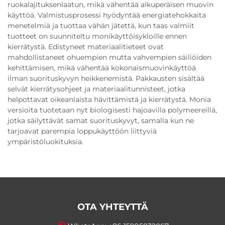
ruokalajituksenlaatun, mikä vähentää alkuperäisen muovin
käyttöä. Valmistusprosessi hyödyntää energiatehokkaita
menetelmiä ja tuottaa vähän jätettä, kun taas valmiit
tuotteet on suunniteltu monikäyttöisykloille ennen
kierrätystä. Edistyneet materiaalitieteet ovat
mahdollistaneet ohuempien mutta vahvempien säiliöiden
kehittämisen, mikä vähentää kokonaismuovinkäyttöä
ilman suorituskyvyn heikkenemistä. Pakkausten sisältää
selvät kierrätysohjeet ja materiaalitunnisteet, jotka
helpottavat oikeanlaista hävittämistä ja kierrätystä. Monia
versioita tuotetaan nyt biologisesti hajoavilla polymeereillä,
jotka säilyttävät samat suorituskyvyt, samalla kun ne
tarjoavat parempia loppukäyttöön liittyviä
ympäristöluokituksia.
OTA YHTEYTTÄ