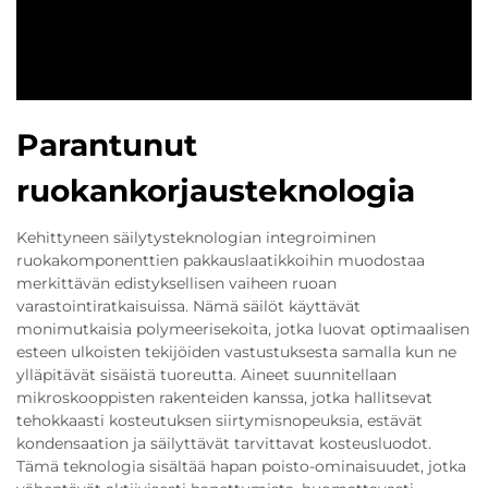
Parantunut
ruokankorjausteknologia
Kehittyneen säilytysteknologian integroiminen
ruokakomponenttien pakkauslaatikkoihin muodostaa
merkittävän edistyksellisen vaiheen ruoan
varastointiratkaisuissa. Nämä säilöt käyttävät
monimutkaisia polymeerisekoita, jotka luovat optimaalisen
esteen ulkoisten tekijöiden vastustuksesta samalla kun ne
ylläpitävät sisäistä tuoreutta. Aineet suunnitellaan
mikroskooppisten rakenteiden kanssa, jotka hallitsevat
tehokkaasti kosteutuksen siirtymisnopeuksia, estävät
kondensaation ja säilyttävät tarvittavat kosteusluodot.
Tämä teknologia sisältää hapan poisto-ominaisuudet, jotka