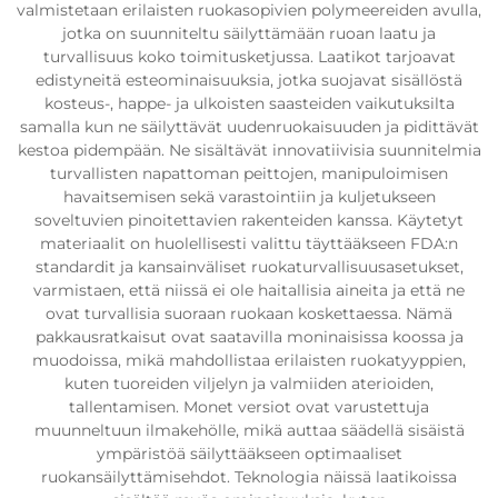
valmistetaan erilaisten ruokasopivien polymeereiden avulla,
jotka on suunniteltu säilyttämään ruoan laatu ja
turvallisuus koko toimitusketjussa. Laatikot tarjoavat
edistyneitä esteominaisuuksia, jotka suojavat sisällöstä
kosteus-, happe- ja ulkoisten saasteiden vaikutuksilta
samalla kun ne säilyttävät uudenruokaisuuden ja pidittävät
kestoa pidempään. Ne sisältävät innovatiivisia suunnitelmia
turvallisten napattoman peittojen, manipuloimisen
havaitsemisen sekä varastointiin ja kuljetukseen
soveltuvien pinoitettavien rakenteiden kanssa. Käytetyt
materiaalit on huolellisesti valittu täyttääkseen FDA:n
standardit ja kansainväliset ruokaturvallisuusasetukset,
varmistaen, että niissä ei ole haitallisia aineita ja että ne
ovat turvallisia suoraan ruokaan koskettaessa. Nämä
pakkausratkaisut ovat saatavilla moninaisissa koossa ja
muodoissa, mikä mahdollistaa erilaisten ruokatyyppien,
kuten tuoreiden viljelyn ja valmiiden aterioiden,
tallentamisen. Monet versiot ovat varustettuja
muunneltuun ilmakehölle, mikä auttaa säädellä sisäistä
ympäristöä säilyttääkseen optimaaliset
ruokansäilyttämisehdot. Teknologia näissä laatikoissa