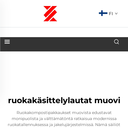
FI
ruokakäsittelylautat muovi
Ruokakompostipakkaukset muovista edustavat
monipuolista ja välttämätöntä ratkaisua modernissa
ruokatallennuksessa ja jakelujärjestelmissä. Nämä säiliöt