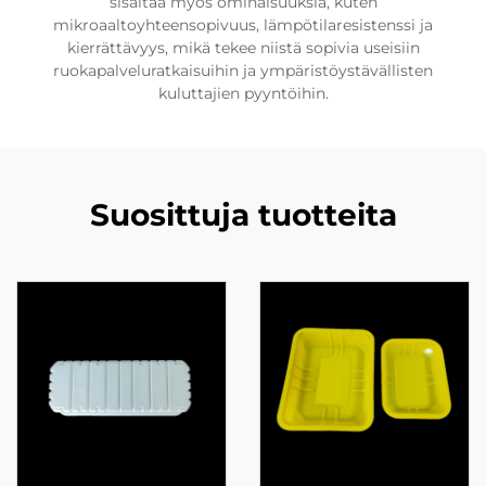
sisältää myös ominaisuuksia, kuten
mikroaaltoyhteensopivuus, lämpötilaresistenssi ja
kierrättävyys, mikä tekee niistä sopivia useisiin
ruokapalveluratkaisuihin ja ympäristöystävällisten
kuluttajien pyyntöihin.
Suosittuja tuotteita