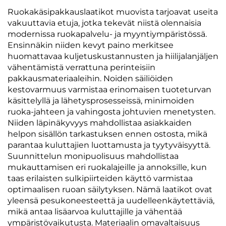
Ruokakäsipakkauslaatikot muovista tarjoavat useita
vakuuttavia etuja, jotka tekevät niistä olennaisia
modernissa ruokapalvelu- ja myyntiympäristössä.
Ensinnäkin niiden kevyt paino merkitsee
huomattavaa kuljetuskustannusten ja hiilijalanjäljen
vähentämistä verrattuna perinteisiin
pakkausmateriaaleihin. Noiden säiliöiden
kestovarmuus varmistaa erinomaisen tuoteturvan
käsittelyllä ja lähetysprosesseissä, minimoiden
ruoka-jahteen ja vahingosta johtuvien menetysten.
Niiden läpinäkyvyys mahdollistaa asiakkaiden
helpon sisällön tarkastuksen ennen ostosta, mikä
parantaa kuluttajien luottamusta ja tyytyväisyyttä.
Suunnittelun monipuolisuus mahdollistaa
mukauttamisen eri ruokalajeille ja annoksille, kun
taas erilaisten sulkipiirteiden käyttö varmistaa
optimaalisen ruoan säilytyksen. Nämä laatikot ovat
yleensä pesukoneesteettä ja uudelleenkäytettäviä,
mikä antaa lisäarvoa kuluttajille ja vähentää
ympäristövaikutusta. Materiaalin omavaltaisuus