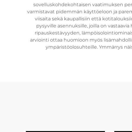
sovelluskohdekohtaisen vaatimuksen perus
varmistavat pidemmän käyttöeloon ja paremma
viisaita sekä kaupallisiin että kotitalouksii
pysyville asennuksille, joilla on vastaav
ripauskestävyyden, lämpöisolointiominais
arviointi ottaa huomioon myös lisämahdollis
ympäristöolosuhteille. Ymmärrys näis