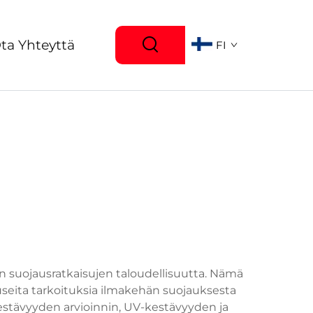
ta Yhteyttä
FI
en suojausratkaisujen taloudellisuutta. Nämä
t useita tarkoituksia ilmakehän suojauksesta
kestävyyden arvioinnin, UV-kestävyyden ja