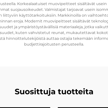
teella. Korkealaatuiset muovipeitteet sisältävät usein
t suojausoikeudet. Valmistajat tarjoavat usein isommat 
n liittyviin käyttötarkoituksiin. Markkinoilla on vaihtoehtoja 
ia hinnan eroja. Modernit muovipeitteet sisältävät teknol
uudet ja ympäristöystävällisiä materiaaleja, jotka vaiku
uudet, kuten vahvistetut reunat, mukautettavat kokotilau
tä hinnoittelutekijöistä auttaa ostajia tekemään inform
budjettirajoitusten perusteella.
Suosittuja tuotteita