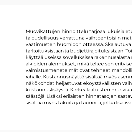
Muovikattujen hinnoittelu tarjoaa lukuisia et
taloudellisuus verrattuna vaihtoehtoisiin mate
vaatimusten huomioon ottaessa. Skalautuva hi
tarkoituksistaan ja budjettirajoituksistaan.
käyttää useissa sovelluksissa rakennusalasta
alkioiden alennukset, mikä tekee sen erityise
valmistusmenetelmät ovat tehneet mahdollisek
rahalle. Kustannusnäyttö sisältää myös ase
näkökohdat heijastuvat ekoystävällisten vaiht
kustannuslisäystä. Korkealaatuisten muovik
säästöjä. Lisäksi erilaisten hinnatasojen saata
sisältää myös takuita ja taunoita, jotka lisääv