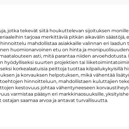
uja, jotka tekevät siitä houkuttelevan sijoituksen monill
riaaleihin tarjoaa merkittäviä pitkän aikavälin säästöjä, 
nnoittelu mahdollistaa asiakkaille valinnan eri laadun 
 Toinen huomionarvoinen etu on hinta ja monipuolisuuden 
 maatalouteen asti, mitä parantaa niiden arvoehdotusta.
n hyödylliseksi suurten projektien tai liiketoimintatoim
si korkealaatuisia peittoja tuottaa kilpailukykyisillä h
nnuksen ja korvauksen helpotuksen, mikä vähentää lisä
oehtojen hinnoitteluun, mahdollistaen kuluttajien tekemi
attojen kestovuus johtaa vähentyneeseen korvaustihey
vuus varmistaa pääsyn eri markkinaosuuksille, yksityishenki
ät ostajan saamaa arvoa ja antavat turvallisuutta.