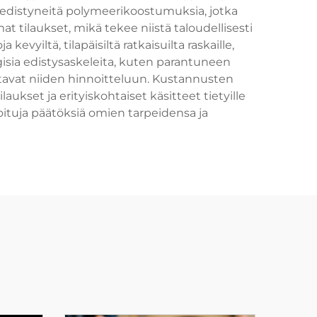
 edistyneitä polymeerikoostumuksia, jotka
tilaukset, mikä tekee niistä taloudellisesti
kevyiltä, tilapäisiltä ratkaisuilta raskaille,
ogisia edistysaskeleita, kuten parantuneen
ttavat niiden hinnoitteluun. Kustannusten
kset ja erityiskohtaiset käsitteet tietyille
oituja päätöksiä omien tarpeidensa ja