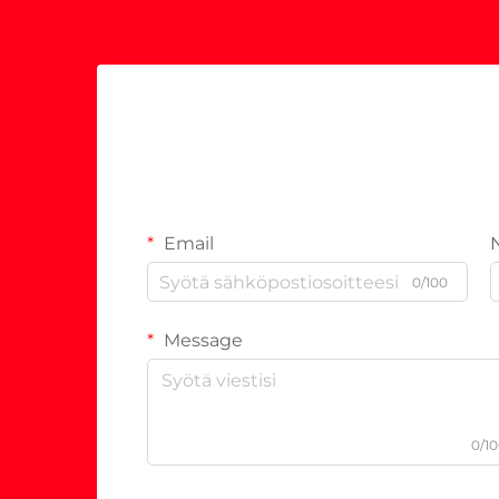
Email
0/100
Message
0/1