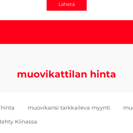
Lähetä
muovikattilan hinta
 hinta
muovikansi tarkkaileva myynti
muo
tehty Kiinassa