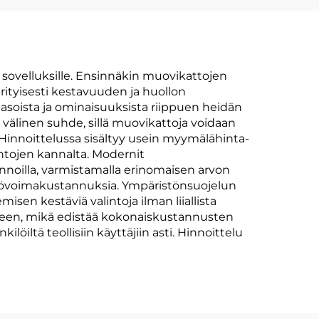
e sovelluksille. Ensinnäkin muovikattojen
erityisesti kestavuuden ja huollon
tasoista ja ominaisuuksista riippuen heidän
välinen suhde, sillä muovikattoja voidaan
 Hinnoittelussa sisältyy usein myymälähinta-
intojen kannalta. Modernit
innoilla, varmistamalla erinomaisen arvon
työvoimakustannuksia. Ympäristönsuojelun
sen kestäviä valintoja ilman liiallista
teen, mikä edistää kokonaiskustannusten
löiltä teollisiin käyttäjiin asti. Hinnoittelu