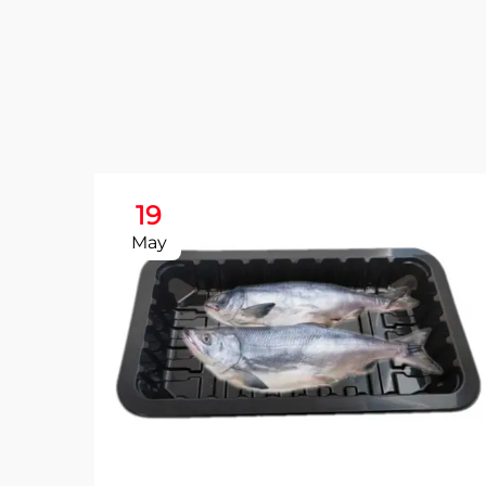
19
May