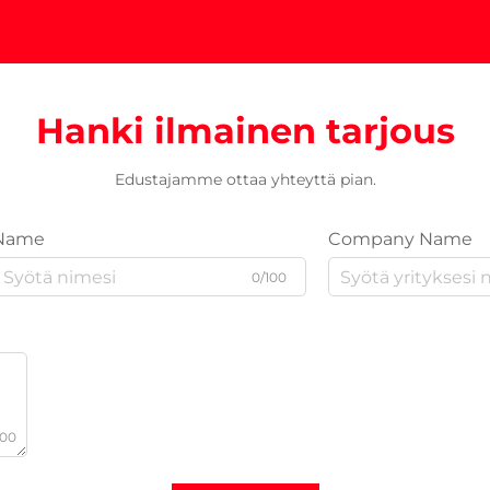
Hanki ilmainen tarjous
Edustajamme ottaa yhteyttä pian.
Name
Company Name
0/100
000