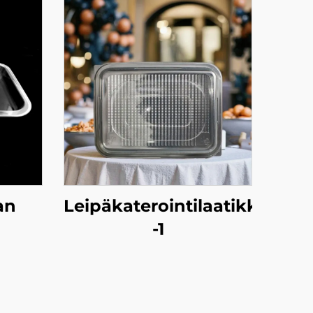
an
Leipäkaterointilaatikko
-1