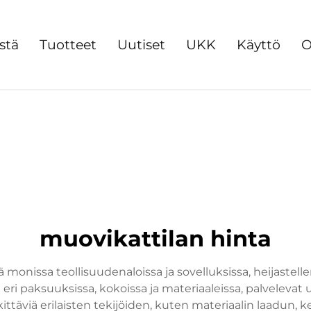
stä
Tuotteet
Uutiset
UKK
Käyttö
O
muovikattilan hinta
 monissa teollisuudenaloissa ja sovelluksissa, heijastell
a eri paksuuksissa, kokoissa ja materiaaleissa, palveleva
ttäviä erilaisten tekijöiden, kuten materiaalin laadun, 