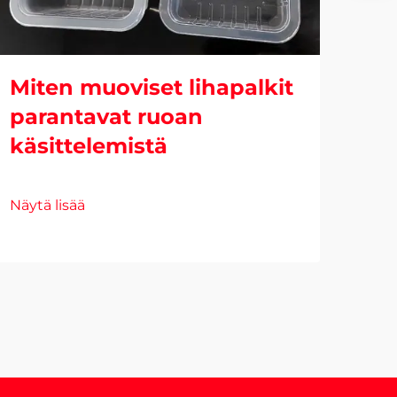
Ka
to
Miten muoviset lihapalkit
Näyt
parantavat ruoan
käsittelemistä
Näytä lisää