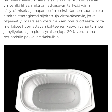
ulkoiselta saastumiselta ja säilyttää halutun ilmakehän
ympärillä lihaa, mikä on ratkaisevan tärkeää värin
säilyttämiseksi ja hapan estämiseksi. Kannen suunnittelu
sisältää strategisesti sijoitettuja virtauskanavia, jotka
ohjaavat ylimääräisen kostumuksen pois tuotteesta, mitä
merkitsee huomattavan bakteerien kasvun vähentymisen
ja hyllyeloonajan pidentymisen jopa 30 % verrattuna
perinteisiin pakkausratkaisuihin.