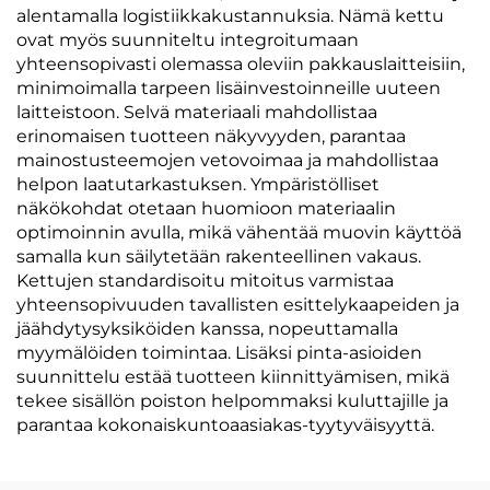
alentamalla logistiikkakustannuksia. Nämä kettu
ovat myös suunniteltu integroitumaan
yhteensopivasti olemassa oleviin pakkauslaitteisiin,
minimoimalla tarpeen lisäinvestoinneille uuteen
laitteistoon. Selvä materiaali mahdollistaa
erinomaisen tuotteen näkyvyyden, parantaa
mainostusteemojen vetovoimaa ja mahdollistaa
helpon laatutarkastuksen. Ympäristölliset
näkökohdat otetaan huomioon materiaalin
optimoinnin avulla, mikä vähentää muovin käyttöä
samalla kun säilytetään rakenteellinen vakaus.
Kettujen standardisoitu mitoitus varmistaa
yhteensopivuuden tavallisten esittelykaapeiden ja
jäähdytysyksiköiden kanssa, nopeuttamalla
myymälöiden toimintaa. Lisäksi pinta-asioiden
suunnittelu estää tuotteen kiinnittyämisen, mikä
tekee sisällön poiston helpommaksi kuluttajille ja
parantaa kokonaiskuntoaasiakas-tyytyväisyyttä.