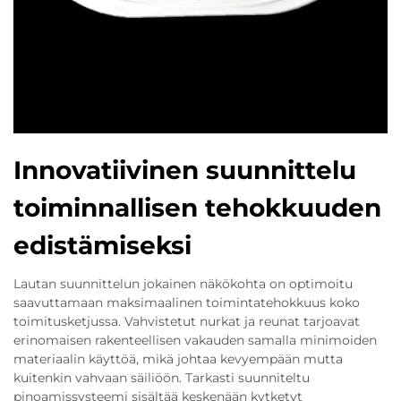
Innovatiivinen suunnittelu
toiminnallisen tehokkuuden
edistämiseksi
Lautan suunnittelun jokainen näkökohta on optimoitu
saavuttamaan maksimaalinen toimintatehokkuus koko
toimitusketjussa. Vahvistetut nurkat ja reunat tarjoavat
erinomaisen rakenteellisen vakauden samalla minimoiden
materiaalin käyttöä, mikä johtaa kevyempään mutta
kuitenkin vahvaan säiliöön. Tarkasti suunniteltu
pinoamissysteemi sisältää keskenään kytketyt