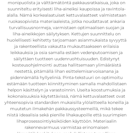
monipuolista ja välttämätöntä pakkausratkaisua, joka on
suunniteltu erityisesti liha-aineiksi kaupoissa ja ravintola-
alalla. Nämä korkealaatuiset kettuvalaatteet valmistetaan
ruokasopivista materiaaleista, jotka noudattavat ankaria
turvallisuusnormeja, varmistaen optimaalisen suojan ja
liha-aineikkojen säilytyksen. Kettujen suunnittelu on
huolellisesti kehitetty tarjoamaan asianmukaista syvyyttä
ja rakenteellista vakautta mukauttaakseen erilaisia
leikkauksia ja osia samalla estäen vedenputoamisen ja
säilyttäen tuotteen uudenruohtuisuuden. Edistynyt
kosteusohjelmointi auttaa hallitsemaan ylimääräistä
nestettä, pitämällä lihan esittelemisarvoisanana ja
pidennämällä hyllyeliniä. Pinta-tekstuuri on optimoitu
estämään tuotteen kiinnittyminen samalla mahdollistaen
helpon käsittelyn ja varastoinnin. Useita koostumuksia ja
kokonaisuuksia käytettävissä, nämä kettuvalaatteet ovat
yhteensopivia standardien mukaisilla ylölaitteella koneilla ja
muutetun ilmakehän pakkaussysteemeillä, mikä tekee
niistä ideaalisia sekä pienille lihakaupoille että suurimpien
lihaprosessointiyksiköiden käyttöön. Materiaalin
rakennevarmuus varmistaa erinomaisen