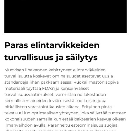
Paras elintarvikkeiden
turvallisuus ja säilytys
Muovisen lihakannen kehittyneet elintarvikkeiden
turvallisuutta koskevat ominaisuudet asettavat uusia
standardeja lihan pakkaamisessa. Ruokailmaston sopiva
materiaali täyttää FDA:n ja kansainväliset
turvallisuusvaatimukset, varmistaa nollakestadon
kemiallisten aineiden leviämisestä tuotteisiin jopa
pitkällisten varastointikausien aikana. Erityinen pinta-
tekstuuri luo optimaalisen yhteyden, joka säilyttää tuotteen
kokonaisuuden samalla kun estää bakteerien kasvua oikean
ilmanvaihdon avulla. Paranneltu esteominaisuus suojaa