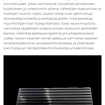
ominaisuudet, jotka varmistavat turvallisen pinoamisen
kuljetuksen ja varastoinnin aikana, vähentäen kaatumisen ja
tuotteen vaurion riskiä. Lautan mitat ovat optimoituja
standardikynnyksille ja esittelylaukoille, mikä parantaa
myyntitilojen tilan hyödyntämistä. Sileä reuna-muotoilu
varmistaa täydellisen sulkeutumisen elokuvien peitteiden
kanssa, vähentää pakkausongelmiä ja tuotepalautuksia.
Lisäksi lautan tasainen seinän paksuus varmistaa tasaisen
lämpötilojakauman prosessointivaiheessa ja yhtenäisen
suorituskyvyn lämpötilakontrolloiduissa ympäristöissä.