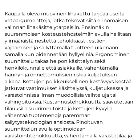
Kaupalla oleva muovinen lihakettu tarjoaa useita
vetoargumentteja, jotka tekevät siitä erinomaisen
valinnan lihakäsittelytarpeisiin. Ensinnäkin
suurenmoisen kosteustehostelmän avulla hallitaan
ylimääräistä nestettä tehokkaasti, estäen
vajoamisen ja säilyttämällä tuotteen ulkonäön
samalla kun pidennetään hyllyeliniä. Ergonominen
suunnittelu takaa helpon käsittelyn sekä
henkilökunnalle että asiakkaille, vähentämällä
hännyn ja onnettomuksien riskiä kuljetuksen
aikana. Kettujen poikkeuksellinen kestävyys kestää
jatkuvat vaatimukset käsittelyssä, kuljetuksessa ja
varastoinnissa ilman muodollisia vaihteluja tai
vahingoituksia. Kustannustehokkuutta saavutetaan
tilauksilla suurimmitoista ja kettujen kyvyllä
vähentää tuotemenoja paremman
säilytysteknologian ansiosta. Pinoituvan
suunnittelun avulla optimoidaan
varastointitehokkuutta, vähentämällä varastotilaa ja