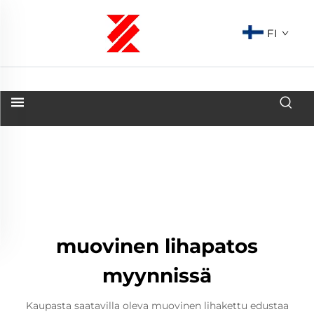
FI
muovinen lihapatos
myynnissä
Kaupasta saatavilla oleva muovinen lihakettu edustaa