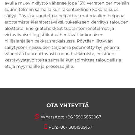
avulla muovinkäyttö vähenee jopa 15% verraten perinteisiin
suunnitelmiin samalla kun rakenteellinen kokonaisuus
säilyy. Pöytäsuunnitelma helpottaa materiaalien helppoa
erottamista kierrätettäväksi, tukeakseen kierrätys talouden
aloitteita. Energiatehokkaat tuotantomenetelmät ja
virtaviivaiset logistiikat vähentävät kokonaisen
hiilijalanjäljen pakkausratkaisussa. Pöytään liittyvän
säilytysominaisuuden tarjoama pidennetty hyllyelämä
vähentää huomattavasti ruoan hukkimista, edistäen
kestävyystavoitteita samalla kun toimittaa taloudellisia
etuja myymälille ja prosessoijille.
OTA YHTEYTTÄ
WhatsApp:
+86 15995832067
Puh:
+86-13801939157