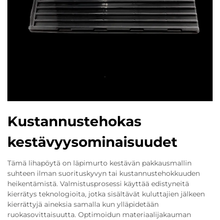
Kustannustehokas
kestävyysominaisuudet
Tämä lihapöytä on läpimurto kestävän pakkausmallin
suhteen ilman suorituskyvyn tai kustannustehokkuuden
heikentämistä. Valmistusprosessi käyttää edistyneitä
kierrätys teknologioita, jotka sisältävät kuluttajien jälkeen
kierrättyjä aineksia samalla kun ylläpidetään
ruokasovittaisuutta. Optimoidun materiaalijakauman