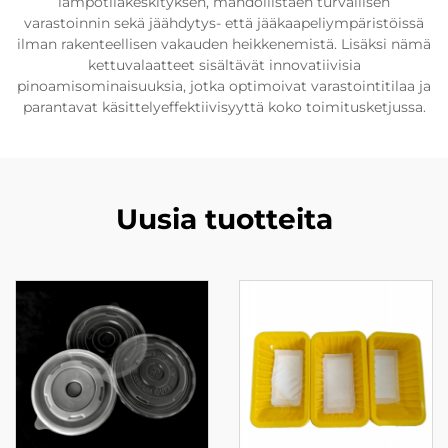
lämpötilakeskityksen, mahdollistaen turvallisen
varastoinnin sekä jäähdytys- että jääkaapeliympäristöissä
ilman rakenteellisen vakauden heikkenemistä. Lisäksi nämä
kettuvalaatteet sisältävät innovatiivisia
pinoamisominaisuuksia, jotka optimoivat varastointitilaa ja
parantavat käsittelyeffektiivisyyttä koko toimitusketjussa.
Uusia tuotteita