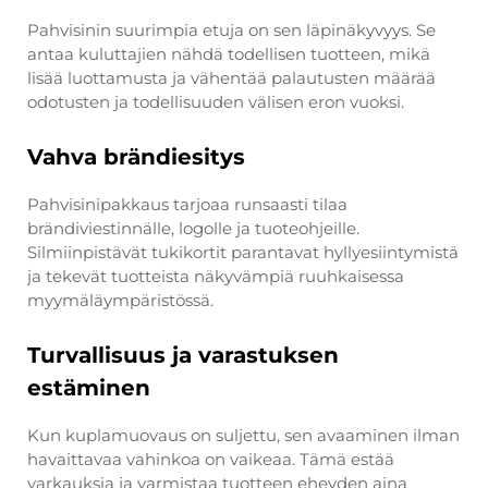
Pahvisinin suurimpia etuja on sen läpinäkyvyys. Se
antaa kuluttajien nähdä todellisen tuotteen, mikä
lisää luottamusta ja vähentää palautusten määrää
odotusten ja todellisuuden välisen eron vuoksi.
Vahva brändiesitys
Pahvisinipakkaus tarjoaa runsaasti tilaa
brändiviestinnälle, logolle ja tuoteohjeille.
Silmiinpistävät tukikortit parantavat hyllyesiintymistä
ja tekevät tuotteista näkyvämpiä ruuhkaisessa
myymäläympäristössä.
Turvallisuus ja varastuksen
estäminen
Kun kuplamuovaus on suljettu, sen avaaminen ilman
havaittavaa vahinkoa on vaikeaa. Tämä estää
varkauksia ja varmistaa tuotteen eheyden aina