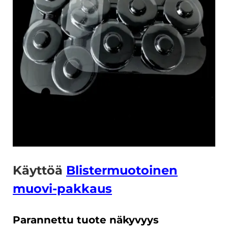
Käyttöä
Blistermuotoinen
muovi-pakkaus
Parannettu tuote näkyvyys