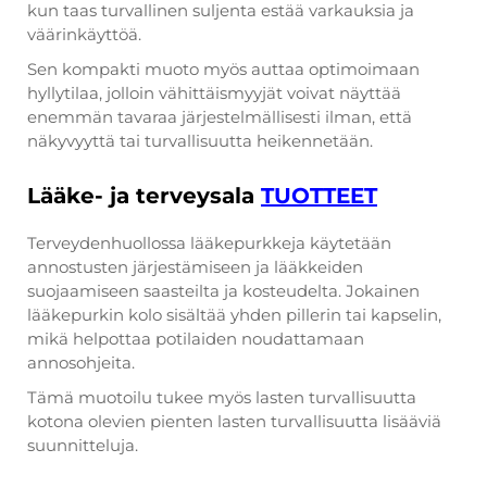
kun taas turvallinen suljenta estää varkauksia ja
väärinkäyttöä.
Sen kompakti muoto myös auttaa optimoimaan
hyllytilaa, jolloin vähittäismyyjät voivat näyttää
enemmän tavaraa järjestelmällisesti ilman, että
näkyvyyttä tai turvallisuutta heikennetään.
Lääke- ja terveysala
TUOTTEET
Terveydenhuollossa lääkepurkkeja käytetään
annostusten järjestämiseen ja lääkkeiden
suojaamiseen saasteilta ja kosteudelta. Jokainen
lääkepurkin kolo sisältää yhden pillerin tai kapselin,
mikä helpottaa potilaiden noudattamaan
annosohjeita.
Tämä muotoilu tukee myös lasten turvallisuutta
kotona olevien pienten lasten turvallisuutta lisääviä
suunnitteluja.