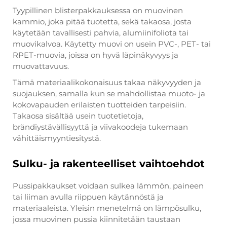
Tyypillinen blisterpakkauksessa on muovinen
kammio, joka pitää tuotetta, sekä takaosa, josta
käytetään tavallisesti pahvia, alumiinifoliota tai
muovikalvoa. Käytetty muovi on usein PVC-, PET- tai
RPET-muovia, joissa on hyvä läpinäkyvyys ja
muovattavuus.
Tämä materiaalikokonaisuus takaa näkyvyyden ja
suojauksen, samalla kun se mahdollistaa muoto- ja
kokovapauden erilaisten tuotteiden tarpeisiin.
Takaosa sisältää usein tuotetietoja,
brändiystävällisyyttä ja viivakoodeja tukemaan
vähittäismyyntiesitystä.
Sulku- ja rakenteelliset vaihtoehdot
Pussipakkaukset voidaan sulkea lämmön, paineen
tai liiman avulla riippuen käytännöstä ja
materiaaleista. Yleisin menetelmä on lämpösulku,
jossa muovinen pussia kiinnitetään taustaan