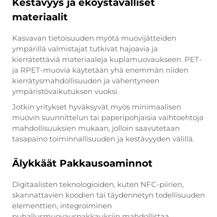
Kestävyys ja ekoystävälliset
materiaalit
Kasvavan tietoisuuden myötä muovijätteiden
ympärillä valmistajat tutkivat hajoavia ja
kierrätettäviä materiaaleja kuplamuovaukseen. PET-
ja RPET-muovia käytetään yhä enemmän niiden
kierrätysmahdollisuuden ja vähentyneen
ympäristövaikutuksen vuoksi.
Jotkin yritykset hyväksyvät myös minimaalisen
muovin suunnittelun tai paperipohjaisia vaihtoehtoja
mahdollisuuksien mukaan, jolloin saavutetaan
tasapaino toiminnallisuuden ja kestävyyden välillä.
Älykkäät Pakkausoaminnot
Digitaalisten teknologioiden, kuten NFC-piirien,
skannattavien koodien tai täydennetyn todellisuuden
elementtien, integroiminen
puhallusmuovauspakkauksiin mahdollistaa