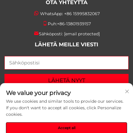
OTA YHTEYTTÄ
WhatsApp:
+86 15995832067
Puh:
+86-13801939157
Sähköposti:
[email protected]
LÄHETÄ MEILLE VIESTI
LÄHETÄ NYYT
We value your privacy
We use cookies and similar tools to provide our services.
If you don't want to accept all cookies, click Personalize
cookies.
Copyright © 2025 Suzhou Yunlei Packaging Materials
Co., Ltd. Kaikki oikeudet varattuina.
Tietosuojakäytäntö
Accept all