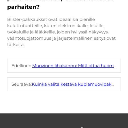
parhaiten?
Blister-pakkaukset ovat ideaalisia pienille
kuluttutuotteille, kuten elektroniikalle, leluille,
työkaluille ja lääkkeille, joiden hyllyssä näkyvyys,
vääntösuojattomuus ja järjestelmällinen esitys ovat
tärkeitä.
Edellinen:
Muovinen lihakannu: Mitä ottaa huomioon valitessasi sopivan tyyppi
Seuraava:
Kuinka valita kestävä kuplamuovipakkaukset pienille elektroniikkalaitteille?