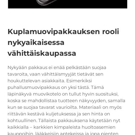
Kuplamuovipakkauksen rooli
nykyaikaisessa
vähittäiskaupassa
Nykyään pakkaus ei enää pelkästään suojaa
tavaroita, vaan vähittäismyyjät tietävät sen
houkuttelevan asiakkaita. Esimerkiksi
puhallusmuovipakkaus on yksi tästä. Tämä
läpinäkyvä muovikotelo on tullut hyvin suosituksi,
koska se mahdollistaa tuotteen näkyvyyden, samalla
kun se suojaa tavarat vaurioilta. Materiaali on myös
riittävän kestävä kuljetuksessa ja sen hinta on
kohtuullinen. Tällaista pakkauksena käytetään nyt
kaikkialla – karkkien kimpaleista huoltoasemien
kauppoihin, lääkkeisiin aptekeissa ja jopa pienten