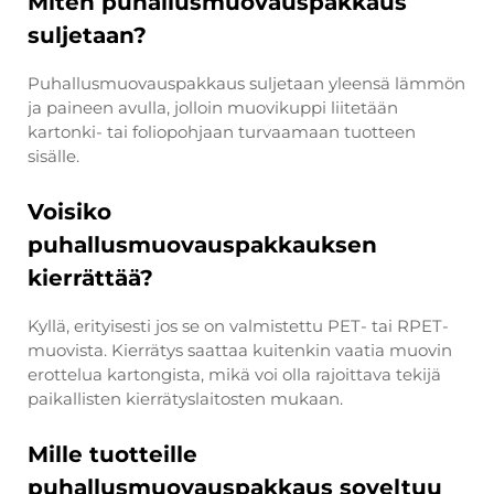
Miten puhallusmuovauspakkaus
suljetaan?
Puhallusmuovauspakkaus suljetaan yleensä lämmön
ja paineen avulla, jolloin muovikuppi liitetään
kartonki- tai foliopohjaan turvaamaan tuotteen
sisälle.
Voisiko
puhallusmuovauspakkauksen
kierrättää?
Kyllä, erityisesti jos se on valmistettu PET- tai RPET-
muovista. Kierrätys saattaa kuitenkin vaatia muovin
erottelua kartongista, mikä voi olla rajoittava tekijä
paikallisten kierrätyslaitosten mukaan.
Mille tuotteille
puhallusmuovauspakkaus soveltuu