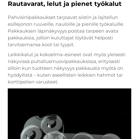
Rautavarat, lelut ja pienet työkalut
Pahvisinipakkaukset tarjoavat siistin ja lajitellun
esillejonon ruuveille, nauloille ja pienille työkaluille.
Pakkauksen läpinäkyvyys poistaa tarpeen avata
pakkauksia, jolloin kuluttajat löytävät helposti
tarvitsemansa koot tai tyypit.
Leikkikalut ja kokoelma-esineet ovat myös yleisesti
näkyvissä puhallusmuovipakkauksissa, erityisesti
silloin kun tuotteen näkyvyys pakkausta myötä on
hyödyllistä – kuten aseellisten leikkien hahmot tai
korttipelien varusteet.