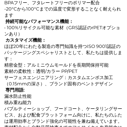
BPAフリー、フタレートフリーのポリマー配合
-20°Cから100°Cまでの温度で変形することなく耐えられ
ます
‌
持続可能なパフォーマンス機能：‌
• 100%リサイクル可能な素材（GRS認証のrPETオプショ
ンあり）
‌
カスタマイズ機能：
ほぼ20年にわたる製造の専門知識を持つISO 9001認証の
パッケージングスペシャリストとして、私たちは提供しま
す：
精密金型：アルミニウムモールドを長期間保持可能
素材の柔軟性：透明/カラー PP/PET
サーフェスエンジニアリング：カスタムエンボス加工
（0.15mmの深さ）、ブランド固有のベントデザイン
‌
専門用語:
漏水防止性能
積み重ね能力
バブルティーショップ、フードコート、ケータリングサー
ビス、および配食プラットフォーム向けに、私たちのふた
は運用効率とブランド強化の可能性を兼ね備えています。