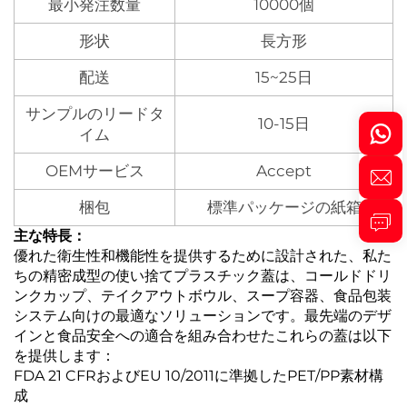
最小発注数量
10000個
形状
長方形
配送
15~25日
サンプルのリードタ
10-15日
イム
OEMサービス
Accept
梱包
標準パッケージの紙箱
主な特長：‌
優れた衛生性和機能性を提供するために設計された、私た
ちの精密成型の使い捨てプラスチック蓋は、コールドドリ
ンクカップ、テイクアウトボウル、スープ容器、食品包装
システム向けの最適なソリューションです。最先端のデザ
インと食品安全への適合を組み合わせたこれらの蓋は以下
を提供します：
FDA 21 CFRおよびEU 10/2011に準拠したPET/PP素材構
成