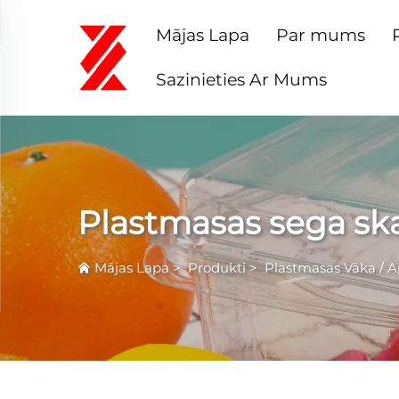
Mājas Lapa
Par mums
Sazinieties Ar Mums
Plastmasas sega sk
Mājas Lapa
>
Produkti
>
Plastmasas Vāka / A