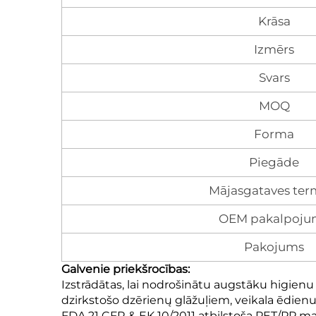
Krāsa
Izmērs
Svars
MOQ
Forma
Piegāde
Mājasgataves ter
OEM pakalpoju
Pakojums
Galvenie priekšrocības:
Izstrādātas, lai nodrošinātu augstāku higienu
dzirkstošo dzērienų glāžuļiem, veikala ēdie
FDA 21 CFR & EK 10/2011 atbilstoša PET/PP ma