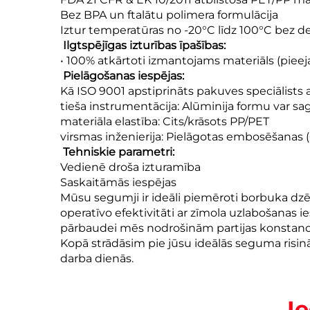
Bez BPA un ftalātu polimera formulācija
Iztur temperatūras no -20°C līdz 100°C bez d
‌
Ilgtspējīgas izturības īpašības:
• 100% atkārtoti izmantojams materiāls (piee
‌
Pielāgošanas iespējas:‌
Kā ISO 9001 apstiprināts pakuves speciālists
tieša instrumentācija: Alūminija formu var sag
materiāla elastība: Cits/krāsots PP/PET
virsmas inženierija: Pielāgotas embosēšanas (
‌
Tehniskie parametri:
Vedienē droša izturamība
Saskaitāmās iespējas
Mūsu segumji ir ideāli piemēroti borbuka dz
operatīvo efektivitāti ar zīmola uzlabošanas 
pārbaudei mēs nodrošinām partijas konstanc
Kopā strādāsim pie jūsu ideālās seguma risi
darba dienās.
I