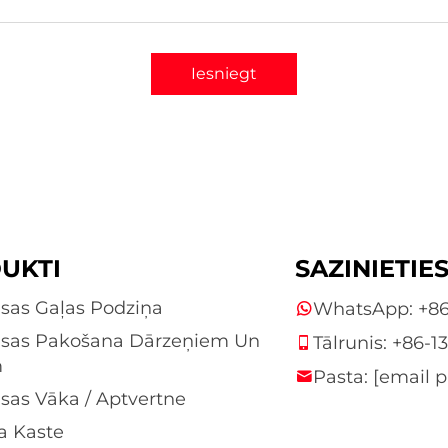
Iesniegt
UKTI
SAZINIETIE
sas Gaļas Podziņa
WhatsApp:
+86
sas Pakošana Dārzeņiem Un
Tālrunis:
+86-1
m
Pasta:
[email p
sas Vāka / Aptvertne
a Kaste