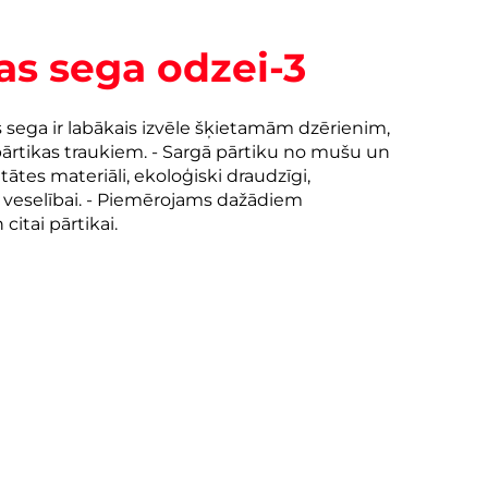
as sega odzei-3
sega ir labākais izvēle šķietamām dzērienim,
rtikas traukiem. - Sargā pārtiku no mušu un
itātes materiāli, ekoloģiski draudzīgi,
i veselībai. - Piemērojams dažādiem
itai pārtikai.