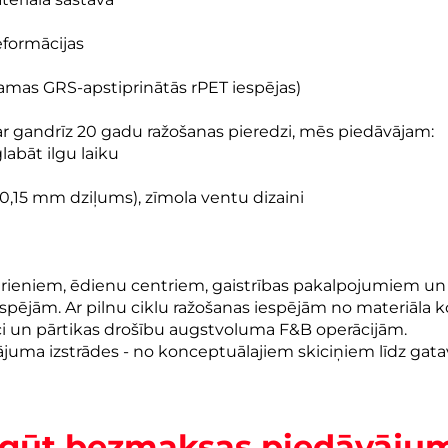
eformācijas
jamas GRS-apstiprinātās rPET iespējas)
 ar gandrīz 20 gadu ražošanas pieredzi, mēs piedāvājam:
labāt ilgu laiku
0,15 mm dziļums), zīmola ventu dizaini
ērieniem, ēdienu centriem, gaistrības pakalpojumiem un
iespējām. Ar pilnu ciklu ražošanas iespējām no materiāla
i un pārtikas drošību augstvoluma F&B operācijām.
nājuma izstrādes - no konceptuālajiem skiciņiem līdz ga
egūt bezmaksas piedāvāju