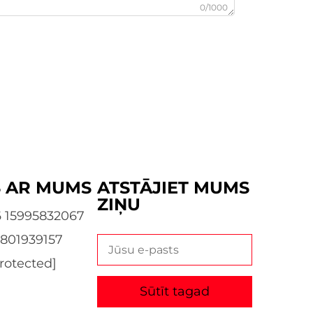
0/1000
S AR MUMS
ATSTĀJIET MUMS
ZIŅU
 15995832067
3801939157
rotected]
Sūtīt tagad