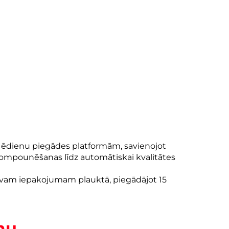
 ēdienu piegādes platformām, savienojot
 kompounēšanas līdz automātiskai kvalitātes
tavam iepakojumam plauktā, piegādājot 15
mu