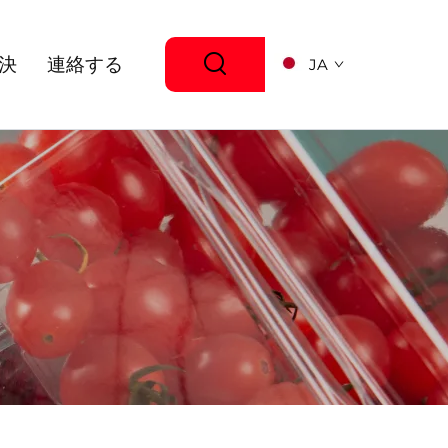
決
連絡する
JA