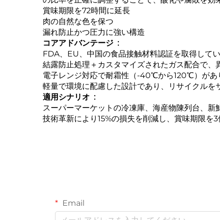
賞味期限を72時間に延長
肉の自然な色を保つ
漏れ防止かつ圧力に強い構造
コアアドバンテージ ‌ :
FDA、EU、中国の食品接触材料認証を取得して
結露防止処理＋カスタマイズされたガス配合で、
電子レンジ対応で耐霜性（-40℃から120℃）が
軽量で環境に配慮した設計であり、リサイクルを
適用シナリオ ‌ :
スーパーマーケットの冷凍庫、海産物陳列台、新
技術革新により15%の損失を削減し、賞味期限を
Email