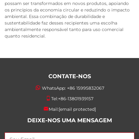
possam ser transformados em novos produtos, apoiando
os princípios da economia circular e reduzindo o impacto
ambiental. Essa combinação de durabilidade e
sustentabilidade faz desses recipientes uma escolha
ambientalmente responsável tanto para uso comercial
quanto residencial.
CONTATE-NOS
WhatsApp:
+86 15995832067
Tel:
+86-13801939157
Mail:
[email protected]
DEIXE-NOS UMA MENSAGEM