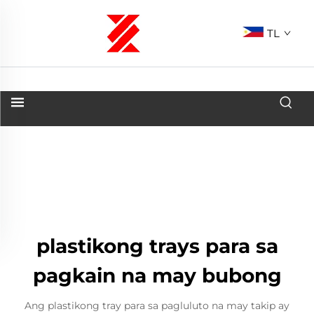
TL
plastikong trays para sa
pagkain na may bubong
Ang plastikong tray para sa pagluluto na may takip ay