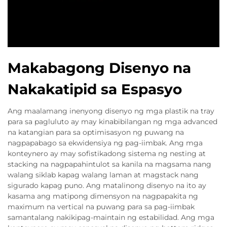
Makabagong Disenyo na
Nakakatipid sa Espasyo
Ang maalamang inenyong disenyo ng mga plastik na tray
para sa pagluluto ay may kinabibilangan ng mga advanced
na katangian para sa optimisasyon ng puwang na
nagpapabago sa ekwidensiya ng pag-iimbak. Ang mga
konteynero ay may sofistikadong sistema ng nesting at
stacking na nagpapahintulot sa kanila na magsama nang
walang siklab kapag walang laman at magstack nang
sigurado kapag puno. Ang matalinong disenyo na ito ay
kasama ang matipong dimensyon na nagpapakita ng
maximum na vertical na puwang para sa pag-iimbak
samantalang nakikipag-maintain ng estabilidad. Ang mga