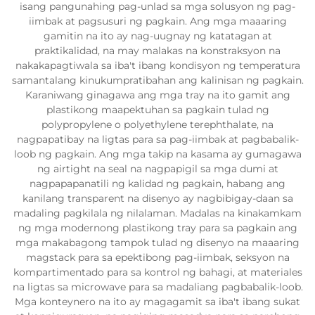
isang pangunahing pag-unlad sa mga solusyon ng pag-
iimbak at pagsusuri ng pagkain. Ang mga maaaring
gamitin na ito ay nag-uugnay ng katatagan at
praktikalidad, na may malakas na konstraksyon na
nakakapagtiwala sa iba't ibang kondisyon ng temperatura
samantalang kinukumpratibahan ang kalinisan ng pagkain.
Karaniwang ginagawa ang mga tray na ito gamit ang
plastikong maapektuhan sa pagkain tulad ng
polypropylene o polyethylene terephthalate, na
nagpapatibay na ligtas para sa pag-iimbak at pagbabalik-
loob ng pagkain. Ang mga takip na kasama ay gumagawa
ng airtight na seal na nagpapigil sa mga dumi at
nagpapapanatili ng kalidad ng pagkain, habang ang
kanilang transparent na disenyo ay nagbibigay-daan sa
madaling pagkilala ng nilalaman. Madalas na kinakamkam
ng mga modernong plastikong tray para sa pagkain ang
mga makabagong tampok tulad ng disenyo na maaaring
magstack para sa epektibong pag-iimbak, seksyon na
kompartimentado para sa kontrol ng bahagi, at materiales
na ligtas sa microwave para sa madaliang pagbabalik-loob.
Mga konteynero na ito ay magagamit sa iba't ibang sukat