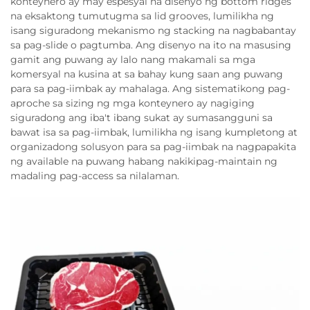
konteynero ay may espesyal na disenyo ng bottom ridges
na eksaktong tumutugma sa lid grooves, lumilikha ng
isang siguradong mekanismo ng stacking na nagbabantay
sa pag-slide o pagtumba. Ang disenyo na ito na masusing
gamit ang puwang ay lalo nang makamali sa mga
komersyal na kusina at sa bahay kung saan ang puwang
para sa pag-iimbak ay mahalaga. Ang sistematikong pag-
aproche sa sizing ng mga konteynero ay nagiging
siguradong ang iba't ibang sukat ay sumasangguni sa
bawat isa sa pag-iimbak, lumilikha ng isang kumpletong at
organizadong solusyon para sa pag-iimbak na nagpapakita
ng available na puwang habang nakikipag-maintain ng
madaling pag-access sa nilalaman.