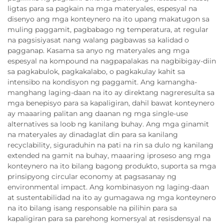
ligtas para sa pagkain na mga materyales, espesyal na
disenyo ang mga konteynero na ito upang makatugon sa
muling paggamit, pagbabago ng temperatura, at regular
na pagsisiyasat nang walang pagbawas sa kalidad o
pagganap. Kasama sa anyo ng materyales ang mga
espesyal na kompound na nagpapalakas na nagbibigay-diin
sa pagkabulok, pagkakalabo, o pagkakulay kahit sa
intensibo na kondisyon ng paggamit. Ang kamangha-
manghang laging-daan na ito ay direktang nagreresulta sa
mga benepisyo para sa kapaligiran, dahil bawat konteynero
ay maaaring palitan ang daanan ng mga single-use
alternatives sa loob ng kanilang buhay. Ang mga ginamit
na materyales ay dinadaglat din para sa kanilang
recyclability, siguraduhin na pati na rin sa dulo ng kanilang
extended na gamit na buhay, maaaring iproseso ang mga
konteynero na ito bilang bagong produkto, suporta sa mga
prinsipyong circular economy at pagsasanay ng
environmental impact. Ang kombinasyon ng laging-daan
at sustentabilidad na ito ay gumagawa ng mga konteynero
na ito bilang isang responsable na pilihin para sa
kapaligiran para sa parehong komersyal at resisdensyal na