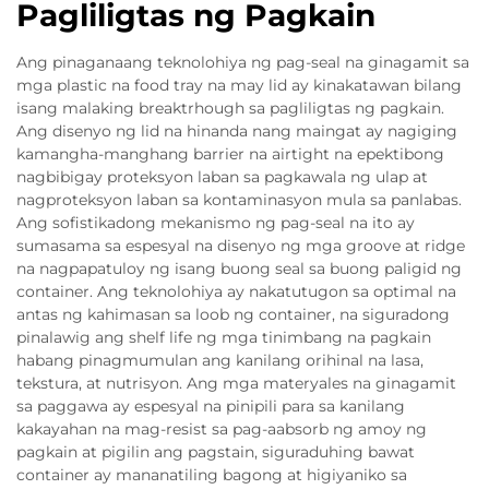
Pagliligtas ng Pagkain
Ang pinaganaang teknolohiya ng pag-seal na ginagamit sa
mga plastic na food tray na may lid ay kinakatawan bilang
isang malaking breaktrhough sa pagliligtas ng pagkain.
Ang disenyo ng lid na hinanda nang maingat ay nagiging
kamangha-manghang barrier na airtight na epektibong
nagbibigay proteksyon laban sa pagkawala ng ulap at
nagproteksyon laban sa kontaminasyon mula sa panlabas.
Ang sofistikadong mekanismo ng pag-seal na ito ay
sumasama sa espesyal na disenyo ng mga groove at ridge
na nagpapatuloy ng isang buong seal sa buong paligid ng
container. Ang teknolohiya ay nakatutugon sa optimal na
antas ng kahimasan sa loob ng container, na siguradong
pinalawig ang shelf life ng mga tinimbang na pagkain
habang pinagmumulan ang kanilang orihinal na lasa,
tekstura, at nutrisyon. Ang mga materyales na ginagamit
sa paggawa ay espesyal na pinipili para sa kanilang
kakayahan na mag-resist sa pag-aabsorb ng amoy ng
pagkain at pigilin ang pagstain, siguraduhing bawat
container ay mananatiling bagong at higiyaniko sa