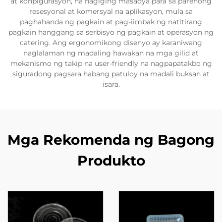
at konpigurasyon, na nagiging masadya para sa parehong
resesyonal at komersyal na aplikasyon, mula sa
paghahanda ng pagkain at pag-iimbak ng natitirang
pagkain hanggang sa serbisyo ng pagkain at operasyon ng
catering. Ang ergonomikong disenyo ay karaniwang
naglalaman ng madaling hawakan na mga gilid at
mekanismo ng takip na user-friendly na nagpapatakbo ng
siguradong pagsara habang patuloy na madali buksan at
isara.
Mga Rekomenda ng Bagong
Produkto