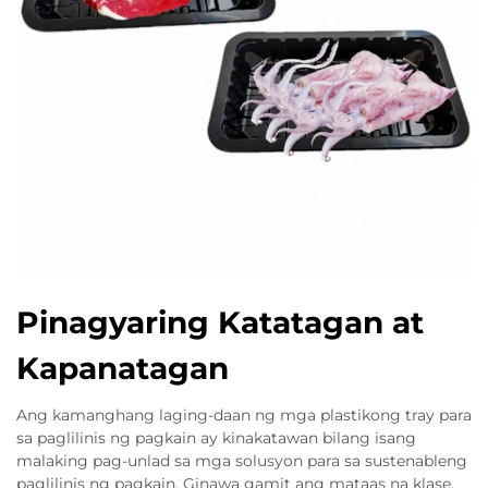
Pinagyaring Katatagan at
Kapanatagan
Ang kamanghang laging-daan ng mga plastikong tray para
sa paglilinis ng pagkain ay kinakatawan bilang isang
malaking pag-unlad sa mga solusyon para sa sustenableng
paglilinis ng pagkain. Ginawa gamit ang mataas na klase,