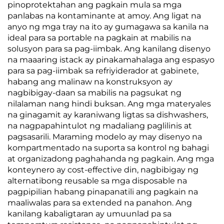
pinoprotektahan ang pagkain mula sa mga
panlabas na kontaminante at amoy. Ang ligat na
anyo ng mga tray na ito ay gumagawa sa kanila na
ideal para sa portable na pagkain at mabilis na
solusyon para sa pag-iimbak. Ang kanilang disenyo
na maaaring istack ay pinakamahalaga ang espasyo
para sa pag-iimbak sa refriyiderador at gabinete,
habang ang malinaw na konstruksyon ay
nagbibigay-daan sa mabilis na pagsukat ng
nilalaman nang hindi buksan. Ang mga materyales
na ginagamit ay karaniwang ligtas sa dishwashers,
na nagpapahintulot ng madaliang paglilinis at
pagsasarili. Maraming modelo ay may disenyo na
kompartmentado na suporta sa kontrol ng bahagi
at organizadong paghahanda ng pagkain. Ang mga
konteynero ay cost-effective din, nagbibigay ng
alternatibong reusable sa mga disposable na
pagpipilian habang pinapanatili ang pagkain na
maaliwalas para sa extended na panahon. Ang
kanilang kabaligtaran ay umuunlad pa sa