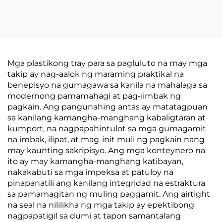
Mga plastikong tray para sa pagluluto na may mga
takip ay nag-aalok ng maraming praktikal na
benepisyo na gumagawa sa kanila na mahalaga sa
modernong pamamahagi at pag-iimbak ng
pagkain. Ang pangunahing antas ay matatagpuan
sa kanilang kamangha-manghang kabaligtaran at
kumport, na nagpapahintulot sa mga gumagamit
na imbak, ilipat, at mag-init muli ng pagkain nang
may kaunting sakripisyo. Ang mga konteynero na
ito ay may kamangha-manghang katibayan,
nakakabuti sa mga impeksa at patuloy na
pinapanatili ang kanilang integridad na estraktura
sa pamamagitan ng muling paggamit. Ang airtight
na seal na nililikha ng mga takip ay epektibong
nagpapatigil sa dumi at tapon samantalang