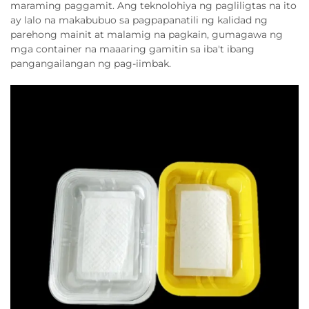
maraming paggamit. Ang teknolohiya ng pagliligtas na ito
ay lalo na makabubuo sa pagpapanatili ng kalidad ng
parehong mainit at malamig na pagkain, gumagawa ng
mga container na maaaring gamitin sa iba't ibang
pangangailangan ng pag-iimbak.