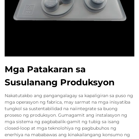
Mga Patakaran sa
Susulanang Produksyon
Nakatutakbo ang pangangalagay sa kapaligiran sa puso ng
mga operasyon ng fabrica, may sarmat na mga inisyatiba
tungkol sa sustentabilidad na naiintegrate sa buong
proseso ng produksyon. Gumagamit ang instalasyon ng
mga sistema ng pagbabalik-gamit ng tubig sa isang
closed-loop at mga teknolohiya ng pagbubuhos ng
enerhiya na mababawas ang kinakailangang konsumo ng