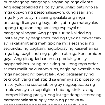
bumabagong pangangailangan ng mga cliente.
Ang adaptabilidad na ito ay umuunlad patungo sa
mga opsyon ng personalisasyon, kung saan ang
mga kliyente ay maaaring ipaalala ang mga
unikong disenyo ng tray, sukat, at mga materyales
upang tugunan ang kanilang espesyal na
pangangailangan. Ang pagsusuri sa kalidad ng
instalasyon ay nagpapatupad ng tiyak na bawat tray
ay nakakamit ang mahigpit na mga estandar ng
seguridad ng pagkain, nagbibigay ng kasiyahan sa
mga tagapaghanda ng pagkain at mga konsumidor
gaya. Ang pinagdadaanan na produksyon ay
nagpapahintulot ng malaking-bulkong mga order
at mas maliit na custom runs, nagiging aksesible sa
mga negosyo ng bawat laki. Ang pagsasanay ng
teknolohiyang makatipid sa enerhiya at proseso ng
materyales na sustenableng ay nagpapababa ng
impluwensya sa kapaligiran habang kinikita ang
kompetitibong presyo. Ang integradong sistema ng
pamamahala sa supply chain ng pabrika ay