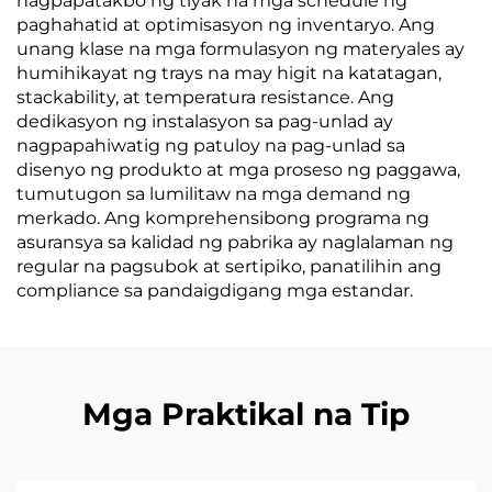
nagpapatakbo ng tiyak na mga schedule ng
paghahatid at optimisasyon ng inventaryo. Ang
unang klase na mga formulasyon ng materyales ay
humihikayat ng trays na may higit na katatagan,
stackability, at temperatura resistance. Ang
dedikasyon ng instalasyon sa pag-unlad ay
nagpapahiwatig ng patuloy na pag-unlad sa
disenyo ng produkto at mga proseso ng paggawa,
tumutugon sa lumilitaw na mga demand ng
merkado. Ang komprehensibong programa ng
asuransya sa kalidad ng pabrika ay naglalaman ng
regular na pagsubok at sertipiko, panatilihin ang
compliance sa pandaigdigang mga estandar.
Mga Praktikal na Tip