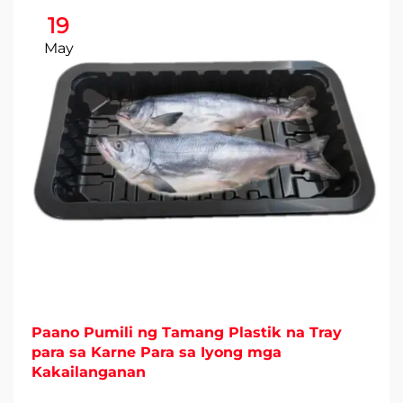
19
May
Paano Pumili ng Tamang Plastik na Tray
para sa Karne Para sa Iyong mga
Kakailanganan