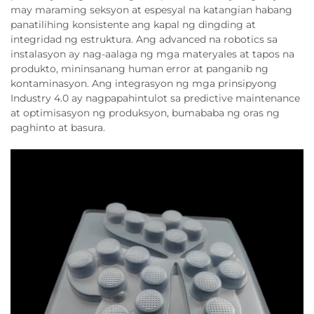
may maraming seksyon at espesyal na katangian habang
panatilihing konsistente ang kapal ng dingding at
integridad ng estruktura. Ang advanced na robotics sa
instalasyon ay nag-aalaga ng mga materyales at tapos na
produkto, mininsanang human error at panganib ng
kontaminasyon. Ang integrasyon ng mga prinsipyong
Industry 4.0 ay nagpapahintulot sa predictive maintenance
at optimisasyon ng produksyon, bumababa ng oras ng
paghinto at basura.