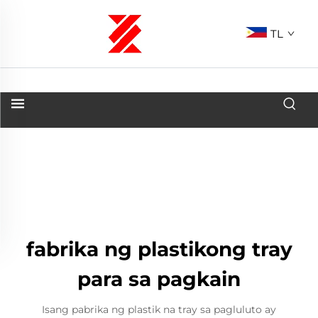
TL
fabrika ng plastikong tray
para sa pagkain
Isang pabrika ng plastik na tray sa pagluluto ay