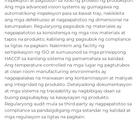
inspeksyon at pagsusuri sa loob ng proseso ng produksyon.
Ang mga advanced vision systems ay gumagawa ng
automatikong inspeksyon para sa bawat tray, nakikikita
ang mga defektuoso at nagpapatotoo ng dimensional na
katumpakan. Regularyong pagsubok ng materiales ay
nagpapatotoo sa konsistensya ng mga row materials at
tapos na produkto, kabilang ang pagsubok ng compliance
sa ligtas na pagkain. Nakimkim ang facility ng
sertipikasyon ng ISO at sumusunod sa mga prinsipyong
HACCP sa kanilang sistema ng pamamahala sa kalidad.
Ang temperature-controlled na mga lugar ng pagtutubos
at clean room manufacturing environments ay
nagpapalakas na maiwasan ang kontaminasyon at matiyak
ang integridad ng produkto. Detalyadong dokumentasyon
at mga sistema ng traceability ay nagbibigay-daan sa
buong pagsubaybay sa kasaysayan ng produkto.
Regularyong audit mula sa third-party ay nagpapatotoo sa
compliance sa pandaigdigang mga estandar ng kalidad at
mga regulasyon sa ligtas na pagkain.