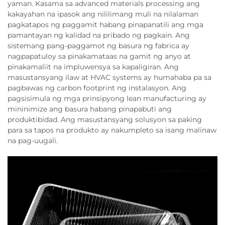
yaman. Kasama sa advanced materials processing ang
kakayahan na ipasok ang nililimang muli na nilalaman
pagkatapos ng paggamit habang pinapanatili ang mga
pamantayan ng kalidad na pribado ng pagkain. Ang
sistemang pang-paggamot ng basura ng fabrica ay
nagpapatuloy sa pinakamataas na gamit ng anyo at
pinakamaliit na impluwensya sa kapaligiran. Ang
masustansyang ilaw at HVAC systems ay humahaba pa sa
pagbawas ng carbon footprint ng instalasyon. Ang
pagsisimula ng mga prinsipyong lean manufacturing ay
mininimize ang basura habang pinapabuti ang
produktibidad. Ang masustansyang solusyon sa paking
para sa tapos na produkto ay nakumpleto sa isang malinaw
na pag-uugali.