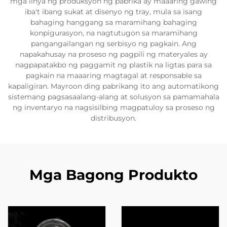
mga linya ng produksyon ng pabrika ay maaaring gawing
iba't ibang sukat at disenyo ng tray, mula sa isang
bahaging hanggang sa maramihang bahaging
konpigurasyon, na nagtutugon sa maramihang
pangangailangan ng serbisyo ng pagkain. Ang
napakahusay na proseso ng pagpili ng materyales ay
nagpapatakbo ng paggamit ng plastik na ligtas para sa
pagkain na maaaring magtagal at responsable sa
kapaligiran. Mayroon ding pabrikang ito ang automatikong
sistemang pagsasaalang-alang at solusyon sa pamamahala
ng inventaryo na nagsisilbing magpatuloy sa proseso ng
distribusyon.
Mga Bagong Produkto