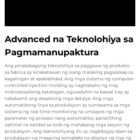
Advanced na Teknolohiya sa
Pagmamanupaktura
Ang pinakabagong teknolohiya sa paggawa ng produkto
sa fabrica ay kinakatawan ng isang malaking pagsisikap sa
kagalingan at epekibilidad. Ang mga sistema ng computer-
controlled injection molding ay nagtrabaho ng may
mikroskopikong katatagan, siguraduhin na bawat tray ay
nakakamit ang eksaktong mga detalye. Ang mga
automatikong linya sa produksyon ay sumasama sa mga
sistema ng real-time monitoring na umaayos ng mga
parameter ng proseso nang awtomatiko, panatilihing
optimal na kalidad sa loob ng mahabang mga sesyon ng
produksyon. Ang teknolohiyang ito ay nagbibigay-daan sa
produksyon ng maaaring kompleks na disenyo ng tray na