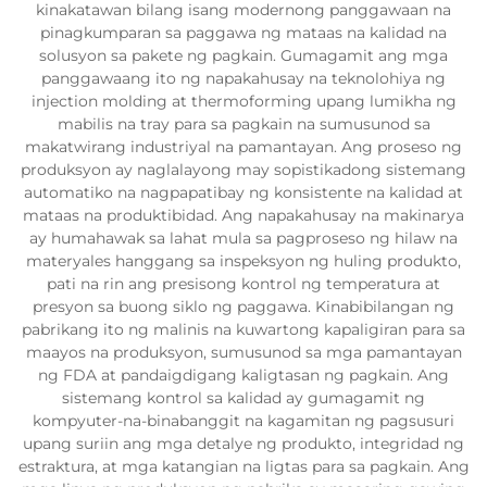
kinakatawan bilang isang modernong panggawaan na
pinagkumparan sa paggawa ng mataas na kalidad na
solusyon sa pakete ng pagkain. Gumagamit ang mga
panggawaang ito ng napakahusay na teknolohiya ng
injection molding at thermoforming upang lumikha ng
mabilis na tray para sa pagkain na sumusunod sa
makatwirang industriyal na pamantayan. Ang proseso ng
produksyon ay naglalayong may sopistikadong sistemang
automatiko na nagpapatibay ng konsistente na kalidad at
mataas na produktibidad. Ang napakahusay na makinarya
ay humahawak sa lahat mula sa pagproseso ng hilaw na
materyales hanggang sa inspeksyon ng huling produkto,
pati na rin ang presisong kontrol ng temperatura at
presyon sa buong siklo ng paggawa. Kinabibilangan ng
pabrikang ito ng malinis na kuwartong kapaligiran para sa
maayos na produksyon, sumusunod sa mga pamantayan
ng FDA at pandaigdigang kaligtasan ng pagkain. Ang
sistemang kontrol sa kalidad ay gumagamit ng
kompyuter-na-binabanggit na kagamitan ng pagsusuri
upang suriin ang mga detalye ng produkto, integridad ng
estraktura, at mga katangian na ligtas para sa pagkain. Ang