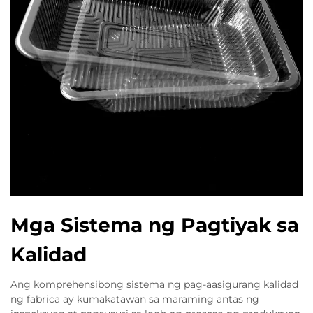
Mga Sistema ng Pagtiyak sa
Kalidad
Ang komprehensibong sistema ng pag-aasigurang kalidad
ng fabrica ay kumakatawan sa maraming antas ng