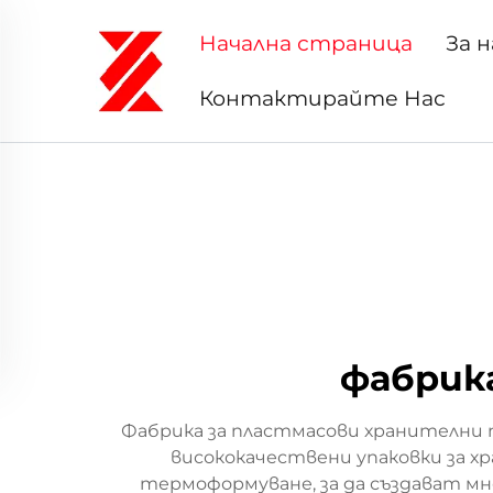
Начална страница
За н
Контактирайте Нас
фабрика
Фабрика за пластмасови хранителни 
висококачествени упаковки за х
термоформуване, за да създават м