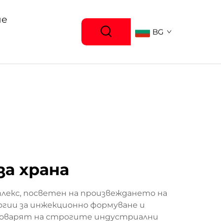
ие
BG
за храна
лекс, посветен на произвеждането на
огии за инжекционно формуване и
тговарят на строгите индустриални