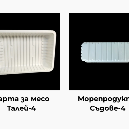
арта за месо
Морепродук
Талей-4
Съдове-4