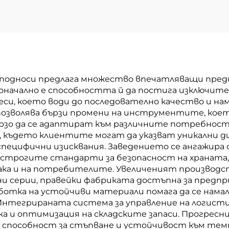
 подноси предлага множество впечатляващи пред
рвоначално е способността й да постига изключи
и, което води до последователно качество и нам
озволява бързи промени на инструментите, което
рзо да се адаптират към различните потребности
я, където клиентите могат да указват уникални ди
специфични изисквания. Заведението се ангажира 
а строгите стандарти за безопасност на храната,
ака и на потребителите. Увеличеният производс
ани серии, правейки фабриката достъпна за предп
отка на устойчиви материали помага да се намал
 Интегрираната система за управление на логист
ка и оптимизация на складските запаси. Прогрес
т, способност за стъпване и устойчивост към т