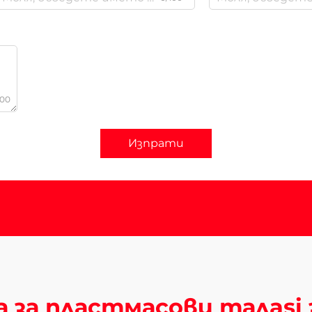
000
Изпрати
 за пластмасови талasi 