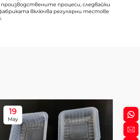
и производствените процеси, следвайки
а фабриката включва регулярни тестове
.
19
1
May
Ma