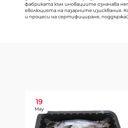
фабриката към иновациите означава не
еволюцията на пазарните изисквания. К
и процеси на сертифициране, поддърж
19
May