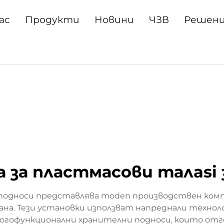
ас
Продукти
Новини
ЧЗВ
Решен
 за пластмасови талasi 
подноси представлява moden производствен комп
рана. Тези установки използват напреднали технол
ногофункционални хранителни подноси, които о