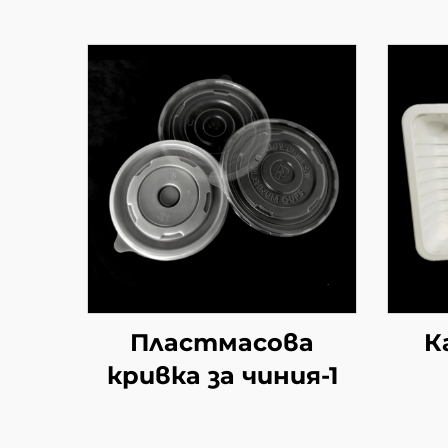
Пластмасова
К
кривка за чиния-1