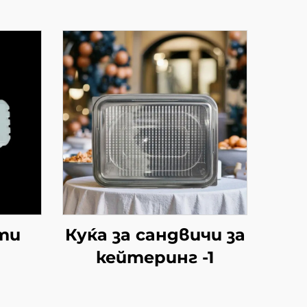
ти
Куќа за сандвичи за
кейтеринг -1