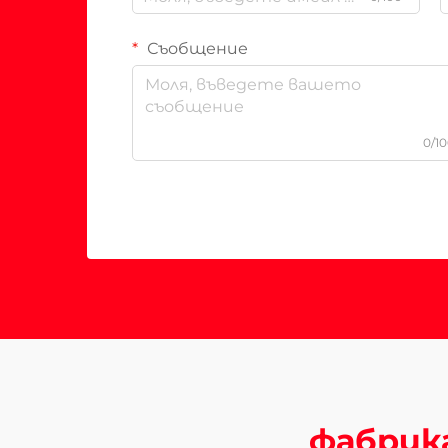
Съобщение
0/1
фабрика