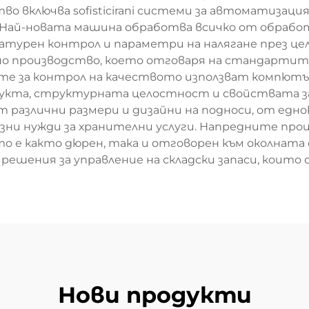
о включва sofisticirani системи за автоматизац
а. Най-новата машина обработва всичко от обрабо
атурен контрол и параметри на налягане през це
но производство, което отговаря на стандарти
те за контрол на качеството използват компютъ
кта, структурната целостност и свойствата за 
т различни размери и дизайни на подноси, от ед
азни нужди за хранителни услуги. Напредните про
ойто е както дюрен, така и отговорен към околната
решения за управление на складски запаси, които
Нови продукти