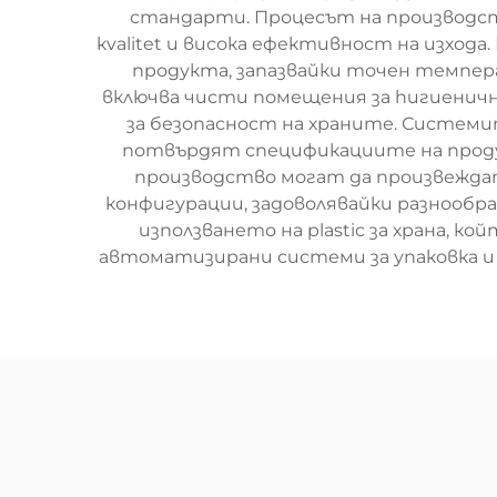
стандарти. Процесът на производств
кvalitet и висока ефективност на изход
продукта, запазвайки точен темпер
включва чисти помещения за hигиенич
за безопасност на храните. Системи
потвърдят спецификациите на проду
производство могат да произвежда
конфигурации, задоволявайки разнообр
използването на plastic за храна, к
автоматизирани системи за упаковка и 