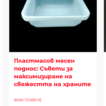
Пластмасов месен
поднос: Съвети за
максимизиране на
свежестта на храните
ВИЖ ПОВЕЧЕ