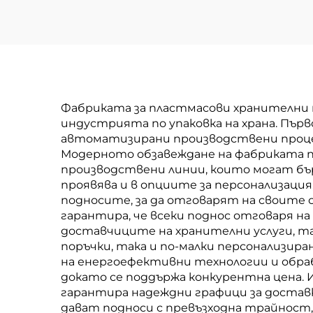
Фабриката за пластмасови хранителни
индустрията по упаковка на храна. Пъ
автоматизирани производствени процес
Модерното обзавеждане на фабриката п
производствени линии, които могат бъ
проявява и в опциите за персонализаци
подносите, за да отговарят на своите 
гарантира, че всеки поднос отговаря н
доставчиците на хранителни услуги, т
поръчки, така и по-малки персонализир
на енергоефективни технологии и обраб
докато се поддържа конкурентна цена.
гарантира надеждни графици за достав
дават подноси с превъзходна трайнос