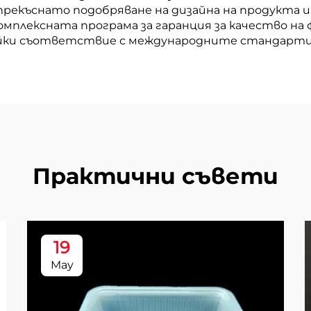
прекъснато подобряване на дизайна на продукта 
омплексната програма за гаранция за качество н
айки съответствие с международните стандарти
Практични съвети
19
May