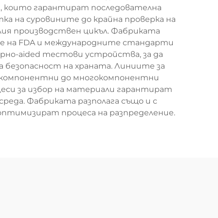
ия, които гарантират последователна
тка на суровините до крайна проверка на
лия производствен цикъл. Фабриката
те на FDA и международните стандарти
рно-aided тестови устройства, за да
безопасност на храната. Линиите за
нокомпонентни до многокомпонентни
цеси за избор на материали гарантират
 среда. Фабриката разполага също и с
 оптимизират процеса на разпределение.