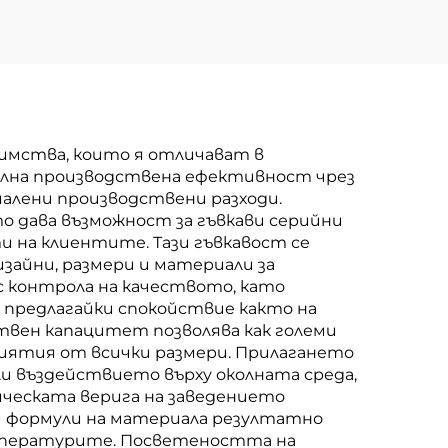
имства, които я отличават в
телна производствена ефективност чрез
алени производствени разходи.
 дава възможност за гъвкави серийни
 на клиентите. Тази гъвкавост се
зайни, размери и материали за
с контрола на качеството, като
 предлагайки спокойствие както на
твен капацитет позволява как големи
риятия от всички размери. Прилагането
и въздействието върху околната среда,
ическата верига на заведението
ни формули на материала резултатно
емпературите. Посветеността на