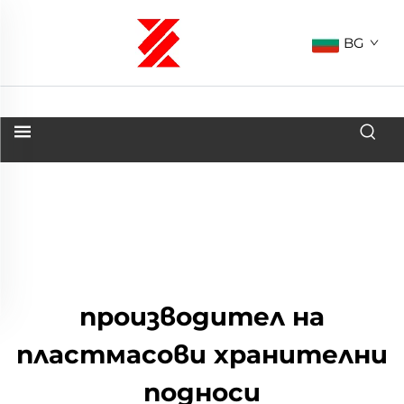
BG
производител на
пластмасови хранителни
подноси