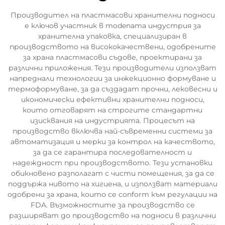
Производител на пластмасови хранителни подноси
е ключов участник в modenата индустрия за
хранителна упаковка, специализиран в
производството на висококачествени, одобрените
за храна пластмасови съдове, проектирани за
различни приложения. Тези производители използват
напреднали технологии за инжекционно формуване и
термоформуване, за да създадат прочни, лековесни и
икономически ефективни хранителни подноси,
които отговарят на строгите стандартни
изисквания на индустрията. Процесът на
производство включва най-съвременни системи за
автоматизация и мерки за контрол на качеството,
за да се гарантира последователност и
надеждност при производството. Тези установки
обикновено разполагат с чисти помещения, за да се
поддържа нивото на хигиена, и използват материали
одобрени за храна, които се conform към регулации на
FDA. Възможностите за производство се
разширяват до производство на подноси в различни