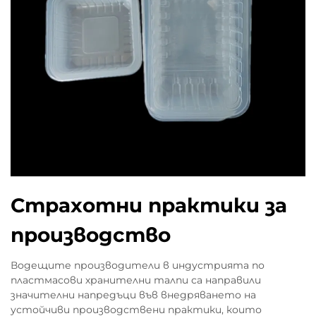
Страхотни практики за
производство
Водещите производители в индустрията по
пластмасови хранителни талпи са направили
значителни напредъци във внедряването на
устойчиви производствени практики, които