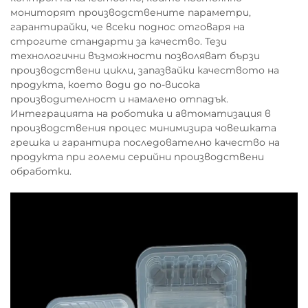
мониторят производствените параметри,
гарантирайки, че всеки поднос отговаря на
строгите стандарти за качество. Тези
технологични възможности позволяват бързи
производствени цикли, запазвайки качеството на
продукта, което води до по-висока
производителност и намалено отпадък.
Интеграцията на роботика и автоматизация в
производствения процес минимизира човешката
грешка и гарантира последователно качество на
продукта при големи серийни производствени
обработки.