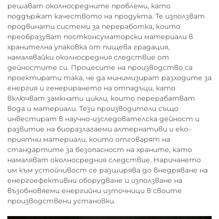
решават околносредните проблеми, като
поддържат качеството на продукта. Те използват
продвинати системи за переработка, които
преобразуват постконсуматорски материали в
хранителна упаковка от пищева градация,
намалявайки околносредния следствие от
дейностите си. Процесите на производство са
проектирати така, че да минимизират разходите за
енергия и генерирането на отпадъци, като
включват замкнати цикли, които перерабатват
вода и материали. Тези производители също
инвестират в научно-изследователска дейност и
развитие на биоразлагаеми алтернативи и еко-
приятни материали, които отговарят на
стандартите за безопасност на храните, като
намаляват околносредния следствие. Наричането
им към устойчивост се разширява до внедряване на
енергоефективни оборудване и използване на
възобновяеми енергийни източници в своите
производствени установки.