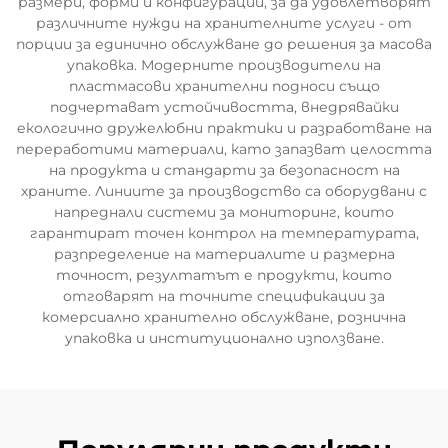
размери, форми и конфигурации, за да удовлетворят
различните нужди на хранителните услуги - от
порции за единично обслужване до решения за масова
упаковка. Модерните производители на
пластмасови хранителни подноси също
подчертават устойчивостта, внедрявайки
екологично дружелюбни практики и разработване на
переработими материали, като запазват целостта
на продукта и стандарти за безопасност на
храните. Линиите за производство са оборудвани с
напреднали системи за мониторинг, които
гарантират точен контрол на температурата,
разпределение на материалите и размерна
точност, резултатът е продукти, които
отговарят на точните спецификации за
комерсиално хранително обслужване, рознична
упаковка и институционално използване.