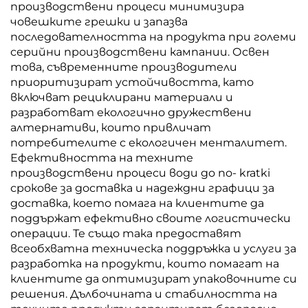
производствени процеси минимизира
човешките грешки и запазва
последователността на продукта при големи
серийни производствени кампании. Освен
това, съвременните производители
приоритизират устойчивостта, като
включват рециклирани материали и
разработват екологично дружествени
алтернативи, които привличат
потребителите с екологичен менталитет.
Ефективността на техните
производствени процеси води до по- kratki
срокове за доставка и надеждни графици за
доставка, което помага на клиентите да
поддържат ефективно своите логистически
операции. Те също така предоставят
всеобхватна техническа поддръжка и услуги за
разработка на продукти, които помагат на
клиентите да оптимизират упаковочните си
решения. Дълбочината и стабилността на