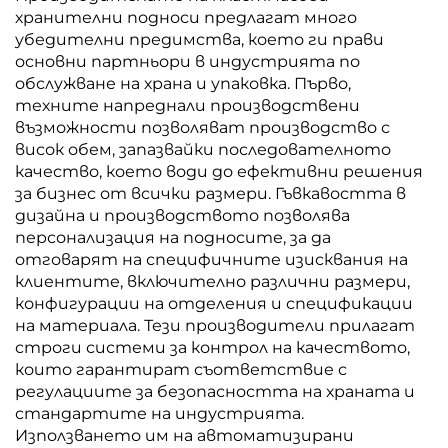
хранителни подноси предлагат много
убедителни предимства, което ги прави
основни партньори в индустрията по
обслужване на храна и упаковка. Първо,
техните напреднали производствени
възможности позволяват производство с
висок обем, запазвайки последователното
качество, което води до ефективни решения
за бизнес от всички размери. Гъвкавостта в
дизайна и производството позволява
персонализация на подносите, за да
отговарят на специфичните изисквания на
клиентите, включително различни размери,
конфигурации на отделения и спецификации
на материала. Тези производители прилагат
строги системи за контрол на качеството,
които гарантират съответствие с
регулациите за безопасността на храната и
стандартите на индустрията.
Използването им на автоматизирани