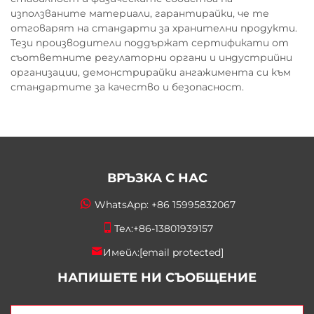
използваните материали, гарантирайки, че те
отговарят на стандарти за хранителни продукти.
Тези производители поддържат сертификати от
съответните регулаторни органи и индустрийни
организации, демонстрирайки ангажимента си към
стандартите за качество и безопасност.
ВРЪЗКА С НАС
WhatsApp:
+86 15995832067
Тел:
+86-13801939157
Имейл:
[email protected]
НАПИШЕТЕ НИ СЪОБЩЕНИЕ