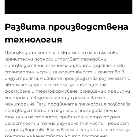
Развита производствена
технология
Производителите на съвременни пластмасови
хранителни подноси използват передовни
производствени технологии, които задават нови
стандартни норми за ефективност и качество в
индустрията. Нивните производства разполагат с
автоматизирани системи за инжекционно
формуване и термоформуване, оснащени с прецизни
контроли и възможности за реално време
мониторинг. Тази продвината технология позволява
производството на подноси с последователна
толщина на стените, превъзходна структурна
целостност и точна размерна точност. Процесът
на производство включва умни сензори и системи за
контрол на качеството, които постоянно