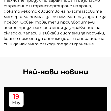
техните продукти гарантират безопасно
съхранение и транспортиране на храна,
докато лекото свойство на пластмасовите
материали помага да се намалят разходите за
превоз. Освен това, тези производители
често предлагат решения за управление на
складски запаси и гъвкави системи за поръчки,
които помогна да оптимизират операциите
си и да намалят разходите за съхранение.
Най-нови новини
19
May