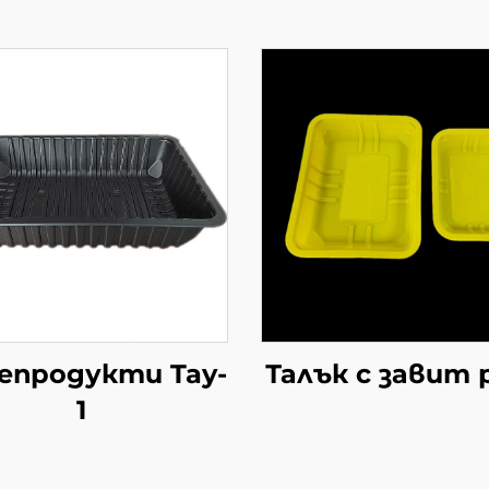
епродукти Tay-
Талък с завит 
1