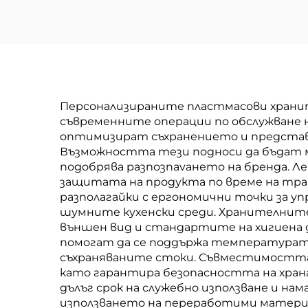
Персонализираните пластмасови хранит
съвременните операции по обслужване н
оптимизират съхранението и представ
Възможността тези подноси да бъдат м
подобрява разпозnavането на брендa. Л
защитата на продукта по време на тр
разполагайки с ергономични точки за у
шумните кухенски среди. Хранителните 
външен вид и стандартите на хигиена 
помогат да се поддържа температурата 
съхраняваните стоки. Съвместимостта и
като гарантира безопасността на хран
дълъг срок на служебно използване и н
използването на переработими материа