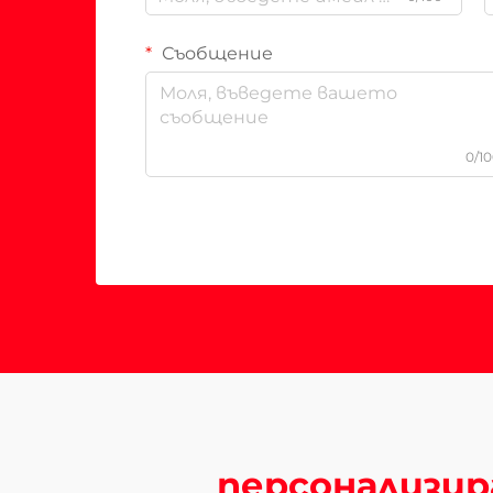
Съобщение
0/1
персонализир