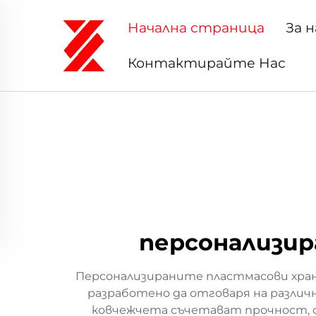
Начална страница
За н
Контактирайте Нас
персонализир
Персонализираните пластмасови хран
разработено да отговаря на различ
ковчежчета съчетават прочност, 