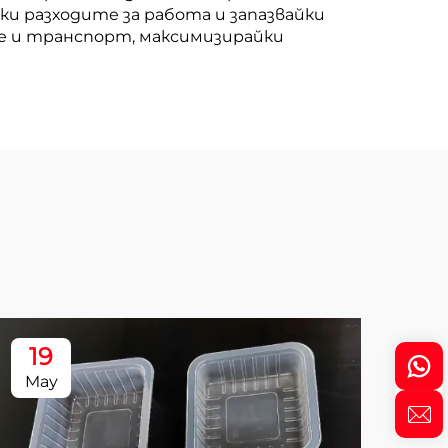
и разходите за работа и запазвайки
е и транспорт, максимизирайки
19
1
May
Ma