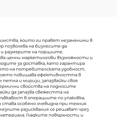
имства, които ги правят незаменими в
р позволява на бизнесите да
и размерите на порциите.
ава ценни маркетингови възможности и
ходите за доставка, като гарантира
мето на потребителската удобност,
, което повишава ефективността в
 петна и миризи, запазвайки своя
термични свойства на подносите
айки да запазва свежестта на
ъвкавост в операциите по упаковка,
 става особено очевидна при техния
олезните разисквания се решават чрез
атериала. Гладките повърхности и