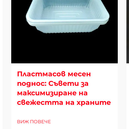
Пластмасов месен
поднос: Съвети за
максимизиране на
свежестта на храните
ВИЖ ПОВЕЧЕ