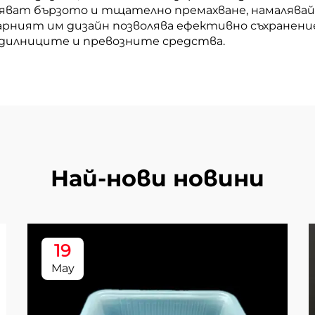
яват бързото и тщателно премахване, намалявайк
арният им дизайн позволява ефективно съхранени
дилниците и превозните средства.
Най-нови новини
19
May