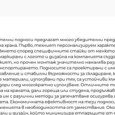
елни подноси предлагат много убедителни пред
а храна. Първо, техният персонализируем характе
янето според специфичните стайки от менюто 
аркирани с логото и дизайна на компанията създ
екият, но прочен монтаж значително намалява раз
анспортирането. Подносите са проектирани с и
правление и стабилни възможности за складиране
материали, използвани при тях, са устойчиви към
дори след многократно използване. Отличните 
на храната, дали гореща или студена, продължав
м с различни методи за запечатване осигурява г
ата. Економичната ефективност на тези подноси
амаленията в необходимостта от замествания. Ок
ли и дизайн, който минимизира отпадъците от м