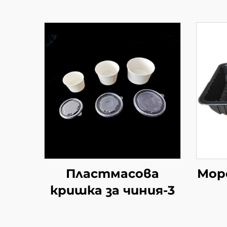
Пластмасова
Мор
кришка за чиния-3