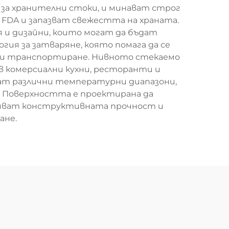
 за хранителни стоки, и минават строг
 FDA и запазват свежестта на храната.
 и дизайни, които могат да бъдат
ия за затваряне, която помага да се
е и транспортиране. Нивното стекаемо
 комерсиални кухни, ресторанти и
ат различни температурни диапазони,
а. Поверхността е проектирана да
ряват конструктивната прочност и
ане.