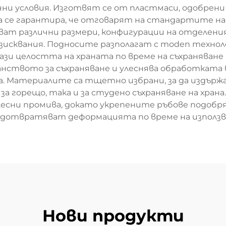
и условия. Изготвят се от пластмаси, одобрени
да се гарантира, че отговарят на стандартите на
ват различни размери, конфигурации на отделения
сквания. Подносите разполагат с moden технолог
ази целостта на храната по време на съхраняван
ството за съхраняване и улеснява обработката в
а. Материалите са тщетно избрани, за да издърж
за горещо, така и за студено съхраняване на хран
лесни промива, докато укрепените ръбове подоб
дотвратяват деформацията по време на използв
Нови продукти