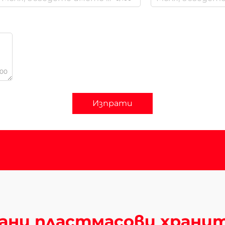
000
Изпрати
ани пластмасови храни