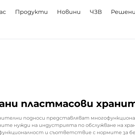
ас
Продукти
Новини
ЧЗВ
Решен
ани пластмасови храни
ителни подноси представляват многофункционалн
ните нужди на индустрията по обслужване на хр
функционалност и съответствие с нормите за без