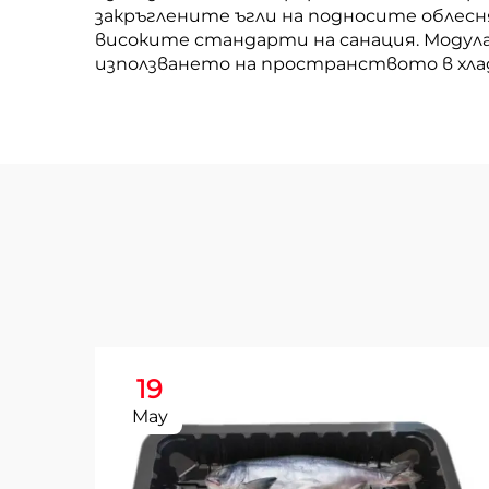
закръглените ъгли на подносите облесн
високите стандарти на санация. Модул
използването на пространството в хла
19
May