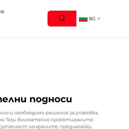
ие
BG
телни подноси
о и необходимо решение за упаковка,
ана. Тези внимателно проектираните
опасност на храните, предлагайки