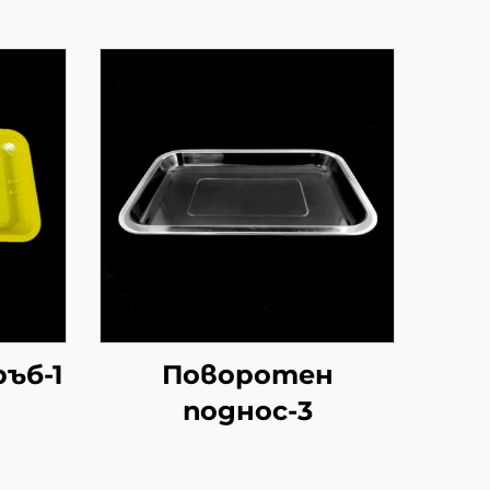
ръб-1
Поворотен
поднос-3