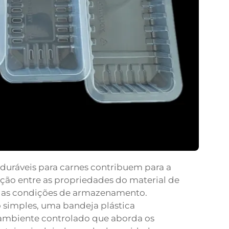
duráveis para carnes contribuem para a
ração entre as propriedades do material de
e as condições de armazenamento.
 simples, uma bandeja plástica
mbiente controlado que aborda os