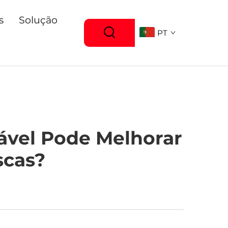
s
Solução
PT
ável Pode Melhorar
scas?