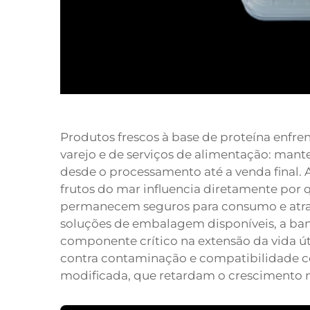
Produtos frescos à base de proteína enfr
varejo e de serviços de alimentação: mante
desde o processamento até a venda final. 
frutos do mar influencia diretamente por
permanecem seguros para consumo e atrae
soluções de embalagem disponíveis, a ban
componente crítico na extensão da vida úti
contra contaminação e compatibilidade
modificada, que retardam o crescimento m