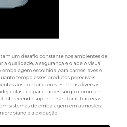
entam um desafio constante nos ambientes de
r a qualidade, a segurança e o apelo visual
A embalagem escolhida para carnes, aves e
 quanto tempo esses produtos perecíveis
ntes aos compradores. Entre as diversas
deja plástica para carnes surgiu como um
l, oferecendo suporte estrutural, barreiras
 com sistemas de embalagem em atmosfera
icrobiano e a oxidação.