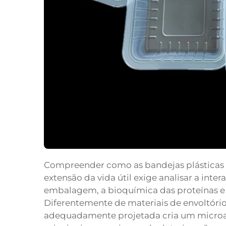
Compreender como as bandejas plásticas 
extensão da vida útil exige analisar a inte
embalagem, a bioquímica das proteínas 
Diferentemente de materiais de envoltório
adequadamente projetada cria um microa