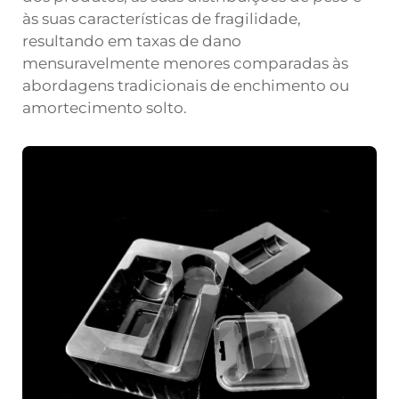
às suas características de fragilidade,
resultando em taxas de dano
mensuravelmente menores comparadas às
abordagens tradicionais de enchimento ou
amortecimento solto.