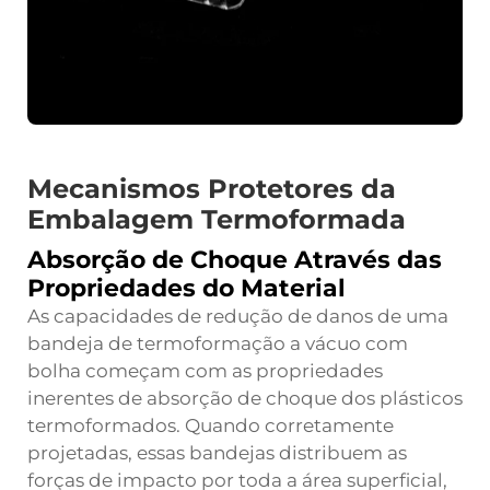
Mecanismos Protetores da
Embalagem Termoformada
Absorção de Choque Através das
Propriedades do Material
As capacidades de redução de danos de uma
bandeja de termoformação a vácuo com
bolha começam com as propriedades
inerentes de absorção de choque dos plásticos
termoformados. Quando corretamente
projetadas, essas bandejas distribuem as
forças de impacto por toda a área superficial,