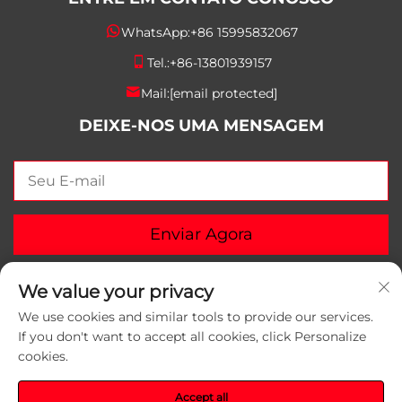
WhatsApp:
+86 15995832067
Tel.:
+86-13801939157
Mail:
[email protected]
DEIXE-NOS UMA MENSAGEM
Enviar Agora
We value your privacy
We use cookies and similar tools to provide our services.
If you don't want to accept all cookies, click Personalize
Direitos autorais © 2026 Suzhou Yunlei Packaging
cookies.
Materials Co.,Ltd. Todos os direitos reservados.
Política
de Privacidade
Accept all