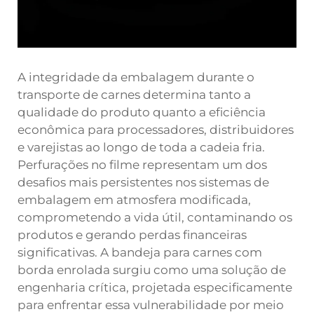
A integridade da embalagem durante o
transporte de carnes determina tanto a
qualidade do produto quanto a eficiência
econômica para processadores, distribuidores
e varejistas ao longo de toda a cadeia fria.
Perfurações no filme representam um dos
desafios mais persistentes nos sistemas de
embalagem em atmosfera modificada,
comprometendo a vida útil, contaminando os
produtos e gerando perdas financeiras
significativas. A bandeja para carnes com
borda enrolada surgiu como uma solução de
engenharia crítica, projetada especificamente
para enfrentar essa vulnerabilidade por meio