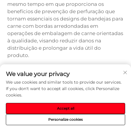
mesmo tempo em que proporciona os
benefícios de prevenção de perfuração que
tornam essenciais os designs de bandejas para
carne com bordas arredondadas em
operações de embalagem de carne orientadas
à qualidade, visando reduzir danos na
distribuição e prolongar a vida útil do
produto.
We value your privacy
Anterior:
Como uma bandeja plástica de alta qualidade para carnes melhora a segurança alimentar nas cadeias de suprimento?
We use cookies and similar tools to provide our services.
If you don't want to accept all cookies, click Personalize
Próximo:
As bandejas com envoltório externo em rolo podem melhorar a eficiência das fábricas automatizadas de embalagem de carnes?
cookies.
Accept all
Personalize cookies